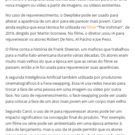
nova imagem ou vídeo a partir de imagens, ou vídeos existentes.
No caso de rejuvenescimento, o Deepfake pode ser usado para
alterar a aparência de um ator para ele parecer mais jovem. Carol
ainda explica que essa técnica foi utilizada no
filme
“The Irishman”, de
2019, dirigido por Martin Scorsese. No filme, o diretor usou IA para
rejuvenescer os atores Robert De Niro, Al Pacino e Joe Pesci.
O filme conta a história de Frank Sheeran, um mafioso que trabalhou
para a máfia ítalo-americana durante várias décadas. Os atores eram
muito mais velhos do que a época em que as cenas do filme se
passam, então a IA foi usada para rejuvenescer suas aparências.
A segunda Inteligência Artificial também utilizada por produtores
cinematográficos é a Face-swapping. Essa IA usa redes neurais para
trocar a face de uma pessoa em uma imagem ou vídeo por outra
face. No caso de rejuvenescimento, o face-swapping pode ser usado
para colocar a face de um ator mais jovem em um corpo mais velho.
Segundo Carol, o uso de IA para rejuvenescer atores pode ter um
impacto significativo na concepção final do produto. “Por exemplo,
um filme ou série pode ser ambientado em uma época anterior à
data de lançamento, mas o uso da IA pode permitir que os atores