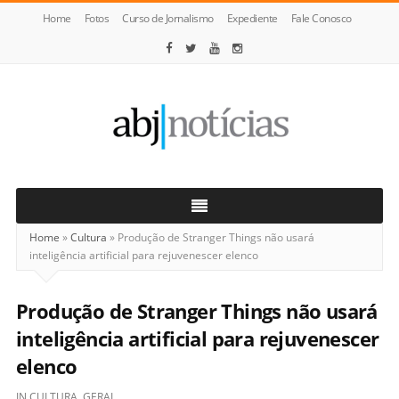
Home
Fotos
Curso de Jornalismo
Expediente
Fale Conosco
ABJ
Notícias
Home
»
Cultura
»
Produção de Stranger Things não usará
inteligência artificial para rejuvenescer elenco
Produção de Stranger Things não usará
inteligência artificial para rejuvenescer
elenco
IN
CULTURA
,
GERAL