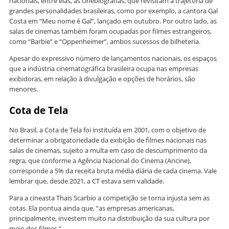
nacionais, entre elas, as cinebiografias, que revisitam a trajetória de
grandes personalidades brasileiras, como por exemplo, a cantora Gal
Costa em “Meu nome é Gal”, lançado em outubro. Por outro lado, as
salas de cinemas também foram ocupadas por filmes estrangeiros,
como “Barbie” e “Oppenheimer”, ambos sucessos de bilheteria.
Apesar do expressivo número de lançamentos nacionais, os espaços
que a indústria cinematográfica brasileira ocupa nas empresas
exibidoras, em relação à divulgação e opções de horários, são
menores.
Cota de Tela
No Brasil, a Cota de Tela foi instituída em 2001, com o objetivo de
determinar a obrigatoriedade da exibição de filmes nacionais nas
salas de cinemas, sujeito a multa em caso de descumprimento da
regra, que conforme a Agência Nacional do Cinema (Ancine),
corresponde a 5% da receita bruta média diária de cada cinema. Vale
lembrar que, desde 2021, a CT estava sem validade.
Para a cineasta Thais Scarbio a competição se torna injusta sem as
cotas. Ela pontua ainda que, “as empresas americanas,
principalmente, investem muito na distribuição da sua cultura por
meio dos filmes.”