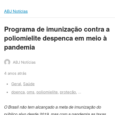
ABJ Notícias
Programa de imunização contra a
poliomielite despenca em meio à
pandemia
ABJ Notícias
4 anos atrás
Categories:
Geral
,
Saúde
Tags:
doença
,
oms
,
poliomielite
,
proteção
,
saude
,
vacina
,
vacin
O Brasil não tem alcançado a meta de imunização do
público alvo desde 2019, mas com a pandemia as taxas