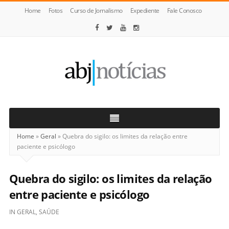
Home
Fotos
Curso de Jornalismo
Expediente
Fale Conosco
ABJ
Notícias
Home
»
Geral
»
Quebra do sigilo: os limites da relação entre
paciente e psicólogo
Quebra do sigilo: os limites da relação
entre paciente e psicólogo
IN
GERAL
,
SAÚDE