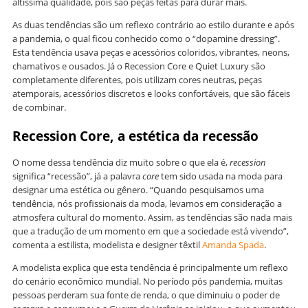
altíssima qualidade, pois são peças feitas para durar mais.
As duas tendências são um reflexo contrário ao estilo durante e após
a pandemia, o qual ficou conhecido como o “dopamine dressing”.
Esta tendência usava peças e acessórios coloridos, vibrantes, neons,
chamativos e ousados. Já o Recession Core e Quiet Luxury são
completamente diferentes, pois utilizam cores neutras, peças
atemporais, acessórios discretos e looks confortáveis, que são fáceis
de combinar.
Recession Core, a estética da recessão
O nome dessa tendência diz muito sobre o que ela é,
recession
significa “recessão”, já a palavra
core
tem sido usada na moda para
designar uma estética ou gênero. “Quando pesquisamos uma
tendência, nós profissionais da moda, levamos em consideração a
atmosfera cultural do momento. Assim, as tendências são nada mais
que a tradução de um momento em que a sociedade está vivendo”,
comenta a estilista, modelista e designer têxtil
Amanda Spada
.
A modelista explica que esta tendência é principalmente um reflexo
do cenário econômico mundial. No período pós pandemia, muitas
pessoas perderam sua fonte de renda, o que diminuiu o poder de