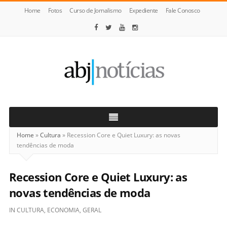
Home
Fotos
Curso de Jornalismo
Expediente
Fale Conosco
ABJ
Notícias
Home
»
Cultura
»
Recession Core e Quiet Luxury: as novas
tendências de moda
Recession Core e Quiet Luxury: as
novas tendências de moda
IN
CULTURA
,
ECONOMIA
,
GERAL