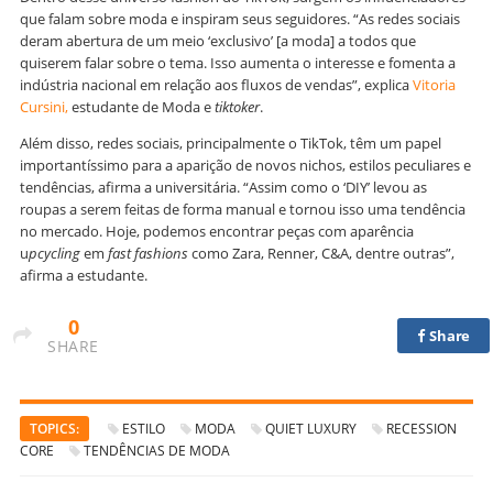
que falam sobre moda e inspiram seus seguidores. “As redes sociais
deram abertura de um meio ‘exclusivo’ [a moda] a todos que
quiserem falar sobre o tema. Isso aumenta o interesse e fomenta a
indústria nacional em relação aos fluxos de vendas”, explica
Vitoria
Cursini,
estudante de Moda e
tiktoker
.
Além disso, redes sociais, principalmente o TikTok, têm um papel
importantíssimo para a aparição de novos nichos, estilos peculiares e
tendências, afirma a universitária. “Assim como o ‘DIY’ levou as
roupas a serem feitas de forma manual e tornou isso uma tendência
no mercado. Hoje, podemos encontrar peças com aparência
u
pcycling
em
fast fashions
como Zara, Renner, C&A, dentre outras”,
afirma a estudante.
0
Share
SHARE
TOPICS:
ESTILO
MODA
QUIET LUXURY
RECESSION
CORE
TENDÊNCIAS DE MODA