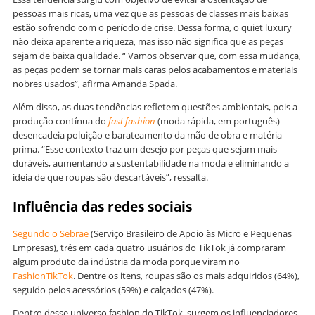
pessoas mais ricas, uma vez que as pessoas de classes mais baixas
estão sofrendo com o período de crise. Dessa forma, o quiet luxury
não deixa aparente a riqueza, mas isso não significa que as peças
sejam de baixa qualidade. “ Vamos observar que, com essa mudança,
as peças podem se tornar mais caras pelos acabamentos e materiais
nobres usados”, afirma Amanda Spada.
Além disso, as duas tendências refletem questões ambientais, pois a
produção contínua do
fast fashion
(moda rápida, em português)
desencadeia poluição e barateamento da mão de obra e matéria-
prima. “Esse contexto traz um desejo por peças que sejam mais
duráveis, aumentando a sustentabilidade na moda e eliminando a
ideia de que roupas são descartáveis”, ressalta.
Influência das redes sociais
Segundo o Sebrae
(Serviço Brasileiro de Apoio às Micro e Pequenas
Empresas), três em cada quatro usuários do TikTok já compraram
algum produto da indústria da moda porque viram no
FashionTikTok
. Dentre os itens, roupas são os mais adquiridos (64%),
seguido pelos acessórios (59%) e calçados (47%).
Dentro desse universo fashion do TikTok, surgem os influenciadores