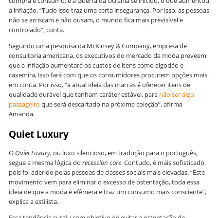
compra e consumo; e a Guerra da Ucrânia se iniciou, o que aumentou
a inflação. “Tudo isso traz uma certa insegurança. Por isso, as pessoas
não se arriscam e não ousam, o mundo fica mais previsível e
controlado”, conta.
Segundo uma pesquisa da McKinsey & Company, empresa de
consultoria americana, os executivos do mercado da moda preveem
que a inflação aumentará os custos de itens como algodão e
caxemira, isso fará com que os consumidores procurem opções mais
em conta. Por isso, “a atual ideia das marcas é oferecer itens de
qualidade durável que tenham caráter estável, para
não ser algo
passageiro
que será descartado na próxima coleção”, afirma
Amanda.
Quiet Luxury
O
Quiet Luxury
, ou luxo silencioso, em tradução para o português,
segue a mesma lógica do
recession core
. Contudo, é mais sofisticado,
pois foi aderido pelas pessoas de classes sociais mais elevadas. “Este
movimento vem para eliminar o excesso de ostentação, toda essa
ideia de que a moda é efêmera e traz um consumo mais consciente”,
explica a estilista.
Essa tendência surgiu com objetivo de evitar a ostentação de