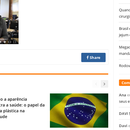
Quando
cirurg
Brasil
jejum
Megao
manda
Share
Rodovi
Com
Ana
e
o a aparência
seus 
ra a saúde: o papel da
ia plástica na
DAVI
tude
Davi