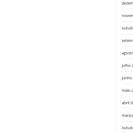
dezem
novem
outub
setem
agost
julho 
junho
maio 
abril 
março
outub