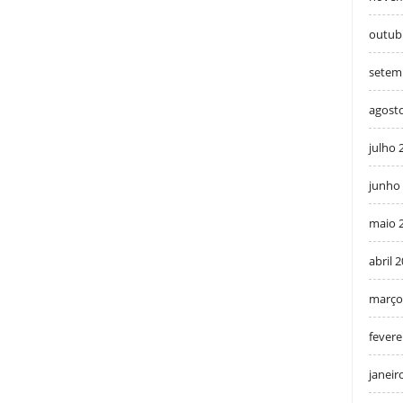
outub
setem
agost
julho 
junho
maio 
abril 
março
fevere
janeir