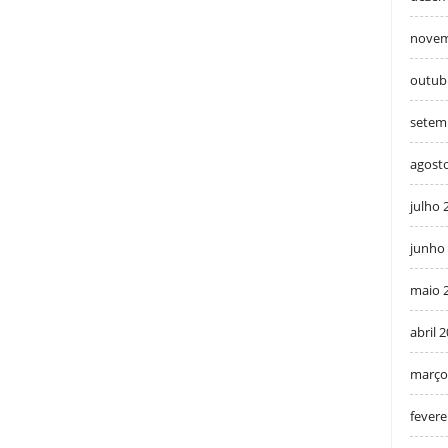
novem
outub
setem
agost
julho 
junho
maio 
abril 
março
fevere