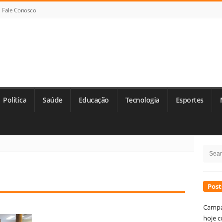
Fale Conosco
Política
Saúde
Educação
Tecnologia
Esportes
Si
Searc
Si
for:
Post
Campa
hoje c