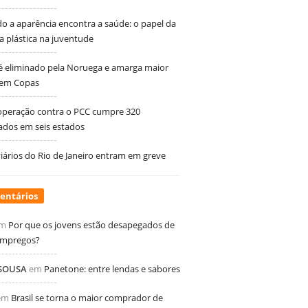
 a aparência encontra a saúde: o papel da
ia plástica na juventude
 é eliminado pela Noruega e amarga maior
 em Copas
peração contra o PCC cumpre 320
dos em seis estados
ários do Rio de Janeiro entram em greve
entários
m
Por que os jovens estão desapegados de
empregos?
 SOUSA
em
Panetone: entre lendas e sabores
em
Brasil se torna o maior comprador de