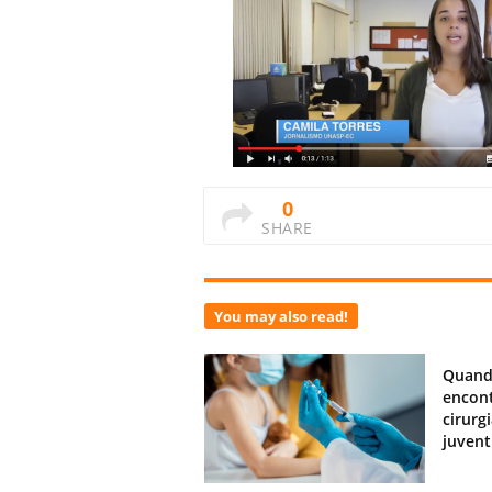
0
SHARE
You may also read!
Quand
encont
cirurg
juven