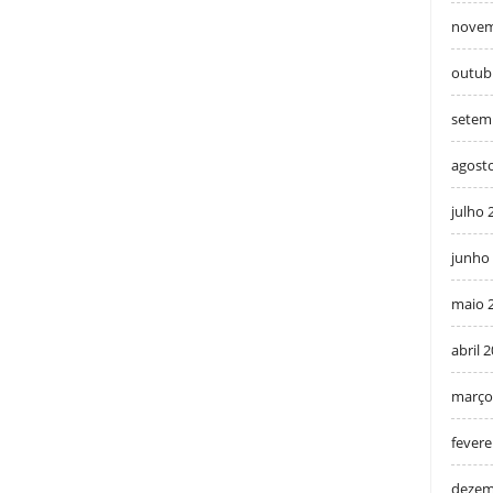
novem
outub
setem
agost
julho 
junho
maio 
abril 
março
fevere
dezem