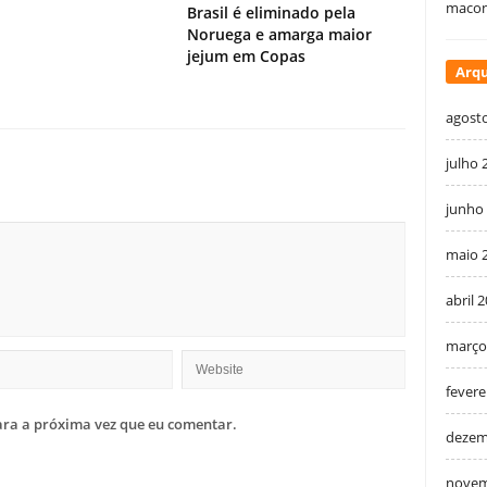
macon
Brasil é eliminado pela
Noruega e amarga maior
jejum em Copas
Arqu
agost
julho 
junho
maio 
abril 
março
fevere
ra a próxima vez que eu comentar.
dezem
novem