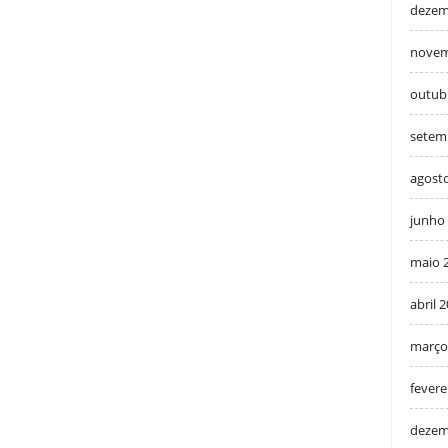
dezem
novem
outub
setem
agost
junho
maio 
abril 
março
fevere
dezem