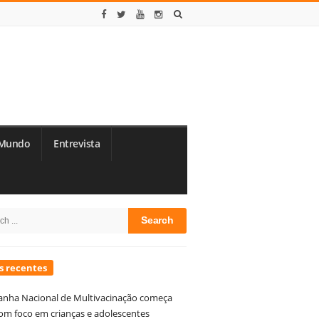
Mundo
Entrevista
te
h
debar
s recentes
nha Nacional de Multivacinação começa
om foco em crianças e adolescentes