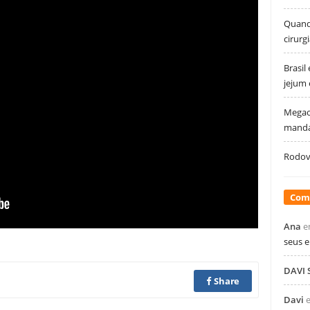
Quando
cirurg
Brasil
jejum
Megao
manda
Rodovi
Com
Ana
e
seus 
DAVI
Share
Davi