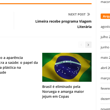
macon
NEXT POST
Arqu
Limeira recebe programa Viagem
Literária
agost
julho 
junho
o a aparência
maio 
ra a saúde: o papel da
ia plástica na
abril 
tude
março
Brasil é eliminado pela
fevere
Noruega e amarga maior
jejum em Copas
dezem
novem