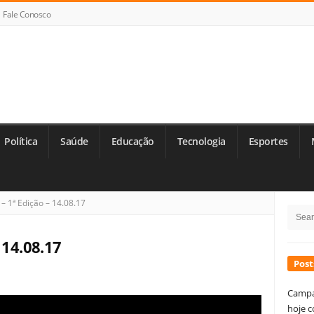
Fale Conosco
Política
Saúde
Educação
Tecnologia
Esportes
Si
– 1ª Edição – 14.08.17
Searc
Si
for:
 14.08.17
Post
Campa
hoje c