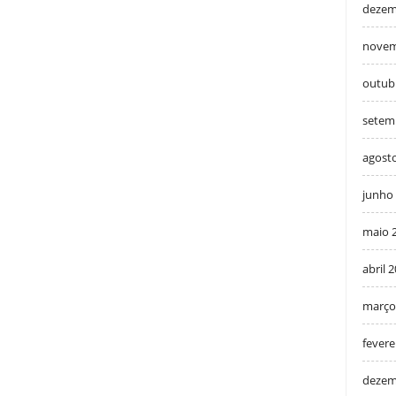
dezem
novem
outub
setem
agost
junho
maio 
abril 
março
fevere
dezem