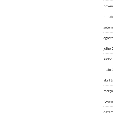
novem
outub
setem
agost
julho 
junho
maio 
abril 
março
fevere
dezem