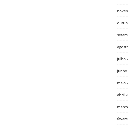
novem
outub
setem
agost
julho 
junho
maio 
abril 
março
fevere