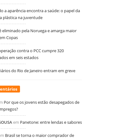
 a aparência encontra a saúde: o papel da
ia plástica na juventude
 é eliminado pela Noruega e amarga maior
 em Copas
peração contra o PCC cumpre 320
dos em seis estados
ários do Rio de Janeiro entram em greve
entários
m
Por que os jovens estão desapegados de
empregos?
 SOUSA
em
Panetone: entre lendas e sabores
em
Brasil se torna o maior comprador de