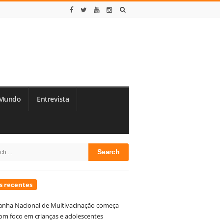
Mundo
Entrevista
te
h
debar
s recentes
nha Nacional de Multivacinação começa
om foco em crianças e adolescentes