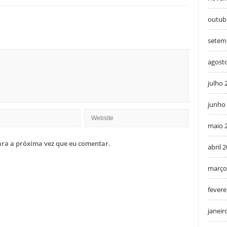
outub
setem
agost
julho 
junho
maio 
ra a próxima vez que eu comentar.
abril 
março
fevere
janeir