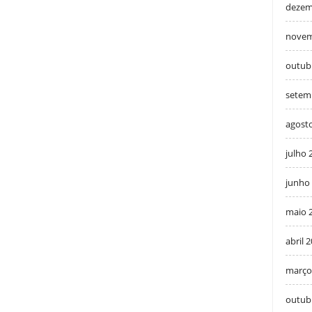
dezem
novem
outub
setem
agost
julho 
junho
maio 
abril 
março
outub