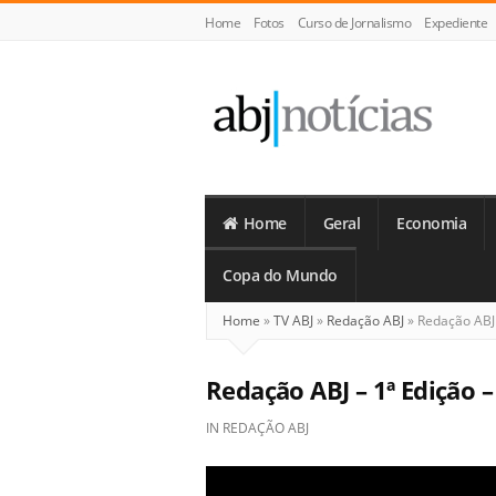
Home
Fotos
Curso de Jornalismo
Expediente
ABJ
Notícias
Home
Geral
Economia
Copa do Mundo
Home
»
TV ABJ
»
Redação ABJ
»
Redação ABJ 
Redação ABJ – 1ª Edição –
IN
REDAÇÃO ABJ