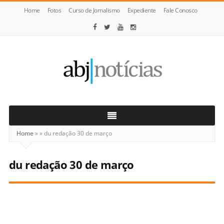
Home
Fotos
Curso de Jornalismo
Expediente
Fale Conosco
ABJ
Notícias
Home
»
»
du redação 30 de março
du redação 30 de março