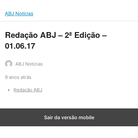
ABJ Notícias
Redação ABJ – 2ª Edição –
01.06.17
ABJ Notícias
9 anos atrás
Categories:
Redação ABJ
Sair da versão mobile