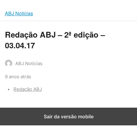
ABJ Notícias
Redação ABJ – 2ª edição –
03.04.17
ABJ Notícias
9 anos atrás
Categories:
Redação ABJ
Sair da versão mobile