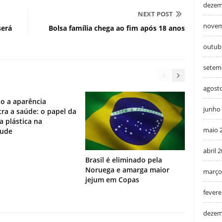
dezem
NEXT POST
novem
será
Bolsa família chega ao fim após 18 anos
outub
setem
agost
o a aparência
junho
ra a saúde: o papel da
ia plástica na
maio 
tude
abril 
Brasil é eliminado pela
Noruega e amarga maior
março
jejum em Copas
fevere
dezem