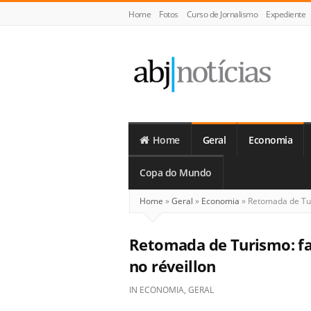
Home
Fotos
Curso de Jornalismo
Expediente
ABJ
Notícias
Home
Geral
Economia
Copa do Mundo
Home
»
Geral
»
Economia
»
Retomada de Turi
Retomada de Turismo: fam
no réveillon
IN
ECONOMIA
,
GERAL