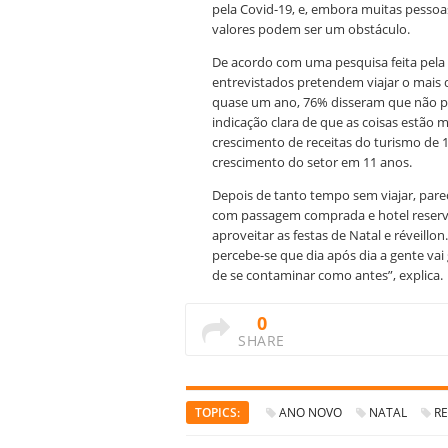
pela Covid-19, e, embora muitas pessoa
valores podem ser um obstáculo.
De acordo com uma pesquisa feita pela
entrevistados pretendem viajar o
mais d
quase um ano, 76% disseram que não p
indicação clara de que as coisas est
crescimento de receitas do turismo de 
crescimento do setor em 11 anos.
Depois de tanto tempo sem viajar, parec
com passagem comprada e hotel reserva
aproveitar as festas de Natal e réveillo
percebe-se que dia após dia a gente vai
de se contaminar como antes”, explica.
0
SHARE
TOPICS:
ANO NOVO
NATAL
RE