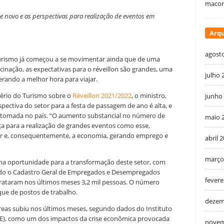
macon
 novo e as perspectivas para realização de eventos em
Arqu
agost
urismo já começou a se movimentar ainda que de uma
cinação, as expectativas para o réveillon são grandes, uma
julho 
erando a melhor hora para viajar.
tério do Turismo sobre o
Réveillon 2021/2022
, o ministro,
junho
ectiva do setor para a festa de passagem de ano é alta, e
etomada no país. “O aumento substancial no número de
maio 
nça para a realização de grandes eventos como esse,
or e, consequentemente, a economia, gerando emprego e
abril 
março
a oportunidade para a transformação deste setor, com
do o Cadastro Geral de Empregados e Desempregados
fevere
rataram nos últimos meses 3,2 mil pessoas. O número
ue de postos de trabalho.
dezem
reas subiu nos últimos meses, segundo dados do Instituto
(IBGE), como um dos impactos da crise econômica provocada
novem