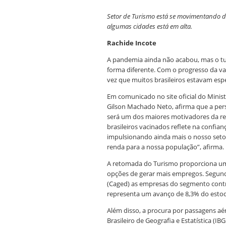
Setor de Turismo está se movimentando de
algumas cidades está em alta.
Rachide Incote
A pandemia ainda não acabou, mas o t
forma diferente. Com o progresso da va
vez que muitos brasileiros estavam esp
Em comunicado no site oficial do Minis
Gilson Machado Neto, afirma que a persp
será um dos maiores motivadores da r
brasileiros vacinados reflete na confia
impulsionando ainda mais o nosso set
renda para a nossa população”, afirma.
A retomada do Turismo proporciona um
opções de gerar mais empregos. Segun
(Caged) as empresas do segmento cont
representa um avanço de 8,3% do estoq
Além disso, a procura por passagens aé
Brasileiro de Geografia e Estatística 