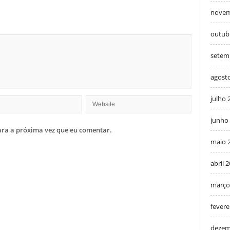
novem
outub
setem
agost
julho 
junho
ra a próxima vez que eu comentar.
maio 
abril 
março
fevere
dezem