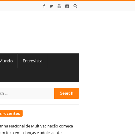
Mundo
Entrevista
te
h
debar
s recentes
nha Nacional de Multivacinação começa
om foco em crianças e adolescentes