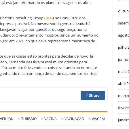
s já estejam retomando os planos de viagens, os altos
outub
 Boston Consulting Group (
BCG
) no Brasil, 70% dos
setem
epressa possível
. Na mesma sondagem, realizada há
lanejavam viajar por questões de segurança, numa
agost
ão mudando. O levantamento mostrou ainda um aumento no
19,8% em 2021, no que deve representar a maior taxa de
julho 
e que as coisas estão prontas para decolar de novo. Já
junho
do, Fernanda de Oliveira está muito otimista para
n. “Estou muito feliz vendo as coisas voltando ao normal, e
maio 
 ganhando mais confiança de sair de casa sem correr risco
abril 
Share
março
fevere
VEILLON
TURISMO
VACINA
VACINAÇÃO
VIAGEM
janeir