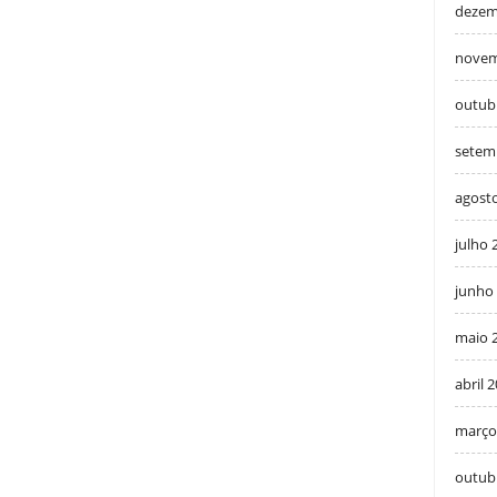
dezem
novem
outub
setem
agost
julho 
junho
maio 
abril 
março
outub