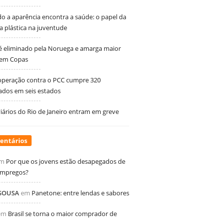
 a aparência encontra a saúde: o papel da
ia plástica na juventude
 é eliminado pela Noruega e amarga maior
 em Copas
peração contra o PCC cumpre 320
dos em seis estados
ários do Rio de Janeiro entram em greve
entários
m
Por que os jovens estão desapegados de
empregos?
 SOUSA
em
Panetone: entre lendas e sabores
em
Brasil se torna o maior comprador de