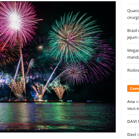
Quando
cirurg
Brasil
jejum
Megao
manda
Rodovi
Com
Ana
e
seus 
DAVI
Davi