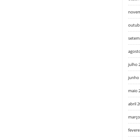
novem
outub
setem
agost
julho 
junho
maio 
abril 
março
fevere