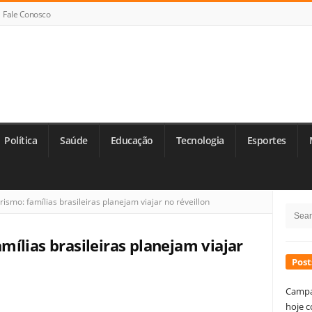
Fale Conosco
Política
Saúde
Educação
Tecnologia
Esportes
Si
smo: famílias brasileiras planejam viajar no réveillon
Searc
Si
for:
ílias brasileiras planejam viajar
Post
Campa
hoje c