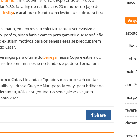
o Mundo
, um dos eventos mais esperados de 2022, o
macon
né, 30, foi atingido na tíbia aos 20 minutos do jogo de
ndesliga
, e acabou sofrendo uma lesão que o deixará fora
Arqu
eslmann, em entrevista coletiva, tentou ser evasivo e
agost
, porém, ainda faria exames para garantir que Mané não
não existiam motivos para os senegaleses se preocuparem
julho 
do Catar.
peranças para o time do
Senegal
nessa Copa e estrela do
junho
 sofre com uma lesão no tendão, e pode se tornar um
maio 
com o Catar, Holanda e Equador, mas precisará contar
abril 
libaly, Idrissa Gueye e Nampalys Mendy, para brilhar no
 Alemanha, Itália e Argentina. Os senegaleses seguem
março
para 2022.
fevere
Share
dezem
novem