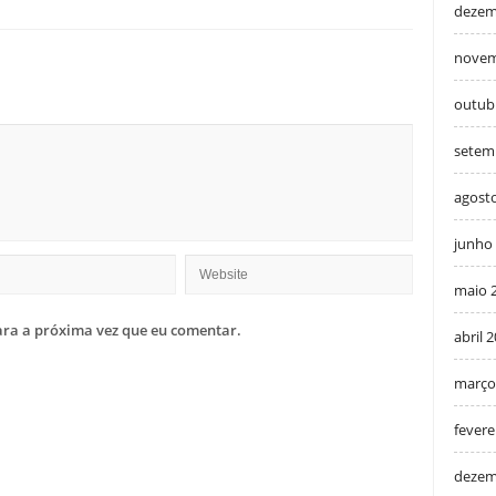
dezem
novem
outub
setem
agost
junho
maio 
ra a próxima vez que eu comentar.
abril 
março
fevere
dezem