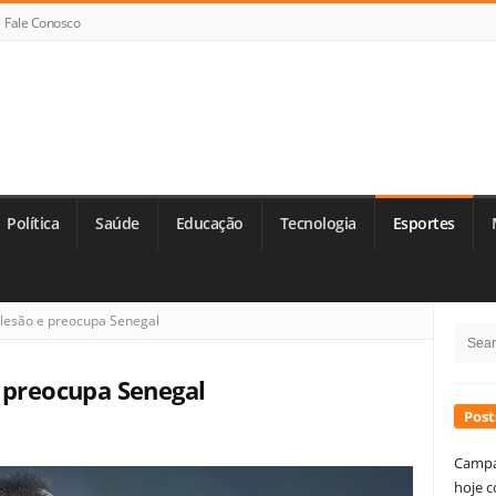
Fale Conosco
Política
Saúde
Educação
Tecnologia
Esportes
Si
lesão e preocupa Senegal
Searc
Si
for:
 preocupa Senegal
Post
Campa
hoje c