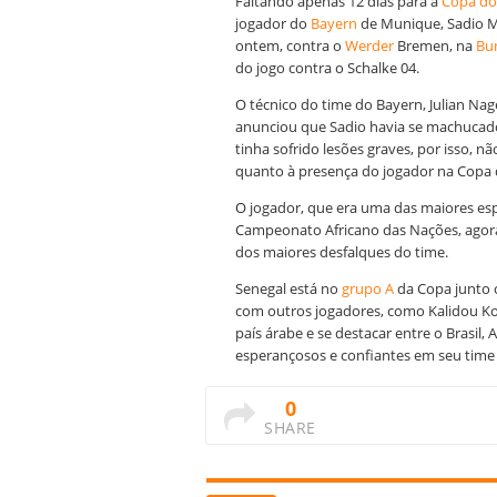
Faltando apenas 12 dias para a
Copa d
jogador do
Bayern
de Munique, Sadio Ma
ontem, contra o
Werder
Bremen, na
Bu
do jogo contra o Schalke 04.
O técnico do time do Bayern, Julian Nag
anunciou que Sadio havia se machucado
tinha sofrido lesões graves, por isso, 
quanto à presença do jogador na Copa 
O jogador, que era uma das maiores es
Campeonato Africano das Nações, agora
dos maiores desfalques do time.
Senegal está no
grupo A
da Copa junto 
com outros jogadores, como Kalidou Kou
país árabe e se destacar entre o Brasil,
esperançosos e confiantes em seu time 
0
SHARE