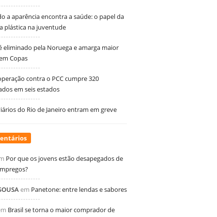
 a aparência encontra a saúde: o papel da
ia plástica na juventude
 é eliminado pela Noruega e amarga maior
 em Copas
peração contra o PCC cumpre 320
dos em seis estados
ários do Rio de Janeiro entram em greve
entários
m
Por que os jovens estão desapegados de
empregos?
 SOUSA
em
Panetone: entre lendas e sabores
em
Brasil se torna o maior comprador de