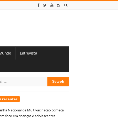
Mundo
Entrevista
te
h
debar
s recentes
nha Nacional de Multivacinação começa
om foco em crianças e adolescentes