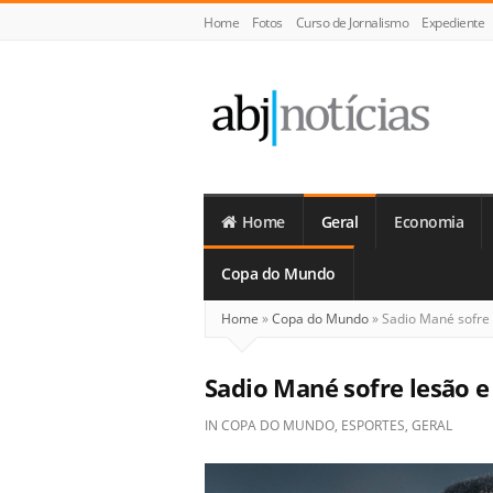
Home
Fotos
Curso de Jornalismo
Expediente
ABJ
Notícias
Home
Geral
Economia
Copa do Mundo
Home
»
Copa do Mundo
»
Sadio Mané sofre 
Sadio Mané sofre lesão e
IN
COPA DO MUNDO
,
ESPORTES
,
GERAL