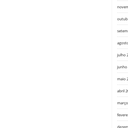
novem
outub
setem
agost
julho 
junho
maio 
abril 
março
fevere
dezem