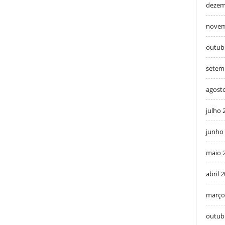
dezem
novem
outub
setem
agost
julho 
junho
maio 
abril 
março
outub