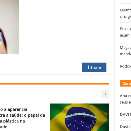
Quando
cirurg
Brasil
jejum
Megao
manda
Rodovi
Share
Com
Ana
e
seus 
o a aparência
DAVI
ra a saúde: o papel da
ia plástica na
tude
Davi