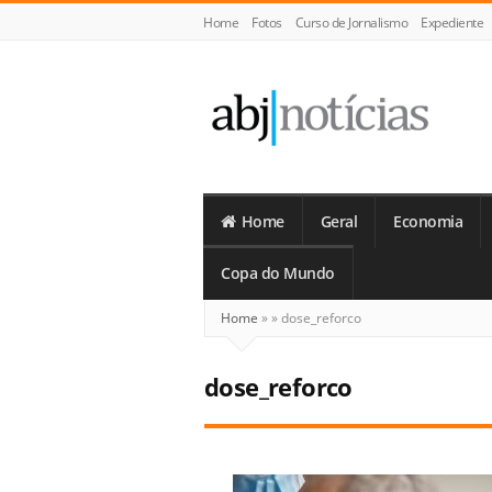
Home
Fotos
Curso de Jornalismo
Expediente
ABJ
Notícias
Home
Geral
Economia
Copa do Mundo
Home
»
»
dose_reforco
dose_reforco