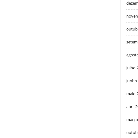
dezem
novem
outub
setem
agost
julho 
junho
maio 
abril 
março
outub