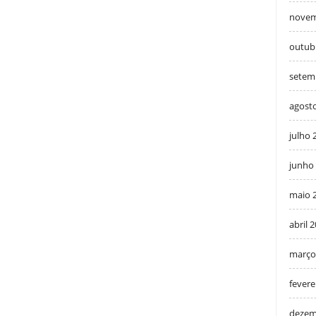
novem
outub
setem
agost
julho 
junho
maio 
abril 
março
fevere
dezem