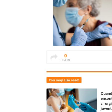
0
SHARE
You may also read!
Quand
encont
cirurg
juven