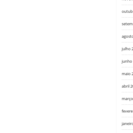
outub
setem
agost
julho 
junho
maio 
abril 
março
fevere
janeir