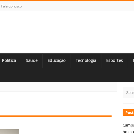
Fale Conosco
Política
Saúde
Educação
Tecnologia
Esportes
Si
Searc
Si
for:
Post
Campa
hoje c