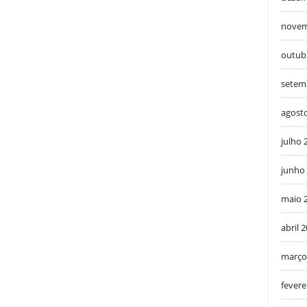
novem
outub
setem
agost
julho 
junho
maio 
abril 
março
fevere