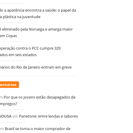
 a aparência encontra a saúde: o papel da
ia plástica na juventude
 é eliminado pela Noruega e amarga maior
 em Copas
peração contra o PCC cumpre 320
dos em seis estados
ários do Rio de Janeiro entram em greve
entários
m
Por que os jovens estão desapegados de
empregos?
 SOUSA
em
Panetone: entre lendas e sabores
em
Brasil se torna o maior comprador de