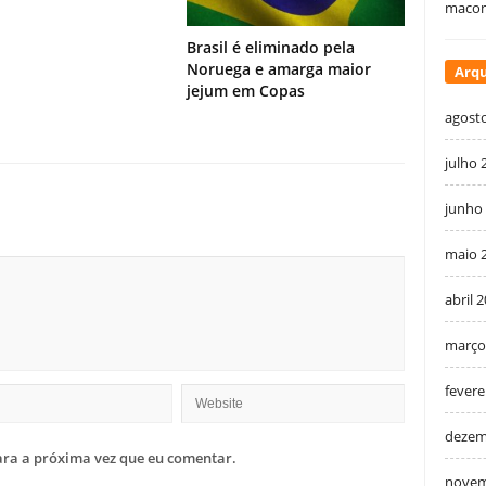
macon
Brasil é eliminado pela
Noruega e amarga maior
Arqu
jejum em Copas
agost
julho 
junho
maio 
abril 
março
fevere
dezem
ra a próxima vez que eu comentar.
novem