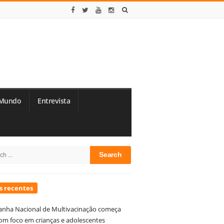
Mundo
Entrevista
te
h
debar
s recentes
nha Nacional de Multivacinação começa
om foco em crianças e adolescentes