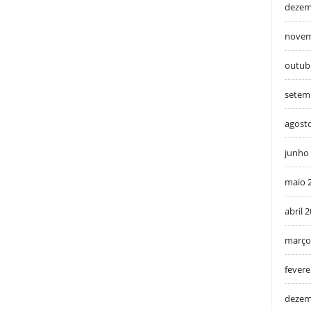
dezem
novem
outub
setem
agost
junho
maio 
abril 
março
fevere
dezem