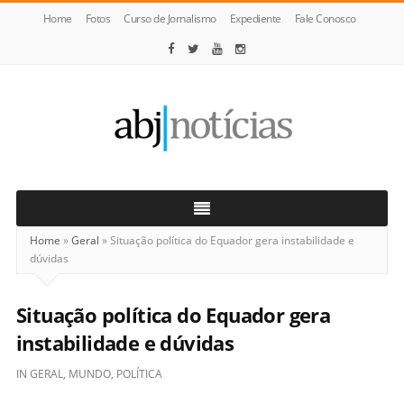
Home
Fotos
Curso de Jornalismo
Expediente
Fale Conosco
ABJ
Notícias
Home
»
Geral
»
Situação política do Equador gera instabilidade e
dúvidas
Situação política do Equador gera
instabilidade e dúvidas
IN
GERAL
,
MUNDO
,
POLÍTICA