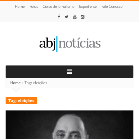
Home
Fotos
Curso de Jornalismo
Expediente
Fale Conosco
ABJ
Notícias
Home
»
Tag:
eleições
Tag:
eleições