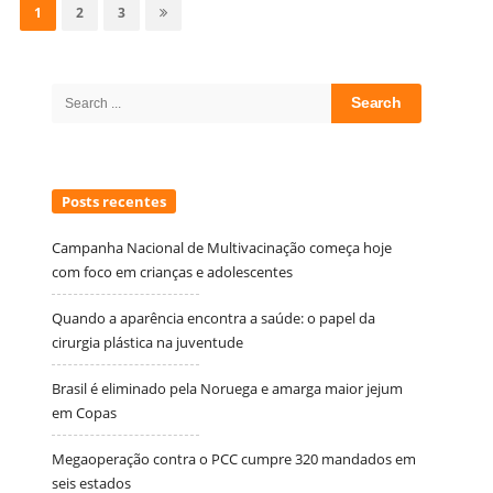
por
Page
Page
Page
1
2
3
posts
Site
Sidebar
Search
for:
Posts recentes
Campanha Nacional de Multivacinação começa hoje
com foco em crianças e adolescentes
Quando a aparência encontra a saúde: o papel da
cirurgia plástica na juventude
Brasil é eliminado pela Noruega e amarga maior jejum
em Copas
Megaoperação contra o PCC cumpre 320 mandados em
seis estados