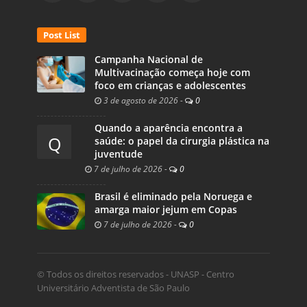
Post List
Campanha Nacional de
Multivacinação começa hoje com
foco em crianças e adolescentes
3 de agosto de 2026
-
0
Quando a aparência encontra a
Q
saúde: o papel da cirurgia plástica na
juventude
7 de julho de 2026
-
0
Brasil é eliminado pela Noruega e
amarga maior jejum em Copas
7 de julho de 2026
-
0
© Todos os direitos reservados - UNASP - Centro
Universitário Adventista de São Paulo