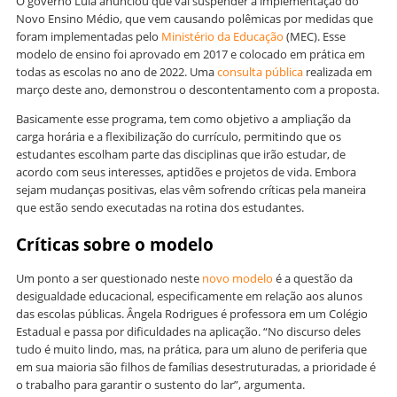
O governo Lula anunciou que vai suspender a implementação do
Novo Ensino Médio, que vem causando polêmicas por medidas que
foram implementadas pelo
Ministério da Educação
(MEC). Esse
modelo de ensino foi aprovado em 2017 e colocado em prática em
todas as escolas no ano de 2022. Uma
consulta pública
realizada em
março deste ano, demonstrou o descontentamento com a proposta.
Basicamente esse programa, tem como objetivo a ampliação da
carga horária e a flexibilização do currículo, permitindo que os
estudantes escolham parte das disciplinas que irão estudar, de
acordo com seus interesses, aptidões e projetos de vida. Embora
sejam mudanças positivas, elas vêm sofrendo críticas pela maneira
que estão sendo executadas na rotina dos estudantes.
Críticas sobre o modelo
Um ponto a ser questionado neste
novo modelo
é a questão da
desigualdade educacional, especificamente em relação aos alunos
das escolas públicas. Ângela Rodrigues é professora em um Colégio
Estadual e passa por dificuldades na aplicação. “No discurso deles
tudo é muito lindo, mas, na prática, para um aluno de periferia que
em sua maioria são filhos de famílias desestruturadas, a prioridade é
o trabalho para garantir o sustento do lar”, argumenta.