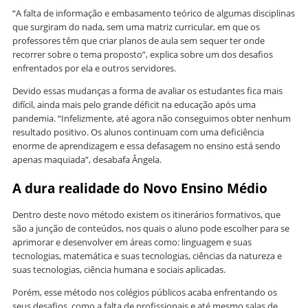
“A falta de informação e embasamento teórico de algumas disciplinas
que surgiram do nada, sem uma matriz curricular, em que os
professores têm que criar planos de aula sem sequer ter onde
recorrer sobre o tema proposto”, explica sobre um dos desafios
enfrentados por ela e outros servidores.
Devido essas mudanças a forma de avaliar os estudantes fica mais
difícil, ainda mais pelo grande déficit na educação após uma
pandemia. “Infelizmente, até agora não conseguimos obter nenhum
resultado positivo. Os alunos continuam com uma deficiência
enorme de aprendizagem e essa defasagem no ensino está sendo
apenas maquiada”, desabafa Ângela.
A dura realidade do Novo Ensino Médio
Dentro deste novo método existem os itinerários formativos, que
são a junção de conteúdos, nos quais o aluno pode escolher para se
aprimorar e desenvolver em áreas como: linguagem e suas
tecnologias, matemática e suas tecnologias, ciências da natureza e
suas tecnologias, ciência humana e sociais aplicadas.
Porém, esse método nos colégios públicos acaba enfrentando os
seus desafios, como a falta de profissionais e até mesmo salas de