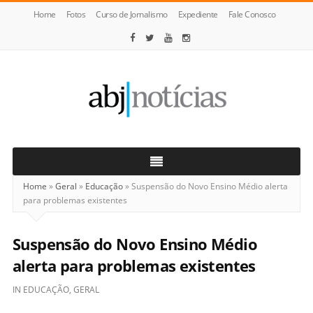
Home
Fotos
Curso de Jornalismo
Expediente
Fale Conosco
ABJ
Notícias
Home
»
Geral
»
Educação
»
Suspensão do Novo Ensino Médio alerta
para problemas existentes
Suspensão do Novo Ensino Médio
alerta para problemas existentes
IN
EDUCAÇÃO
,
GERAL