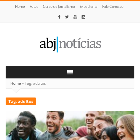
Home
Fotos
Curso de Jornalismo
Expediente
Fale Conosco
ABJ
Notícias
Home
»
Tag:
adultos
Tag:
adultos