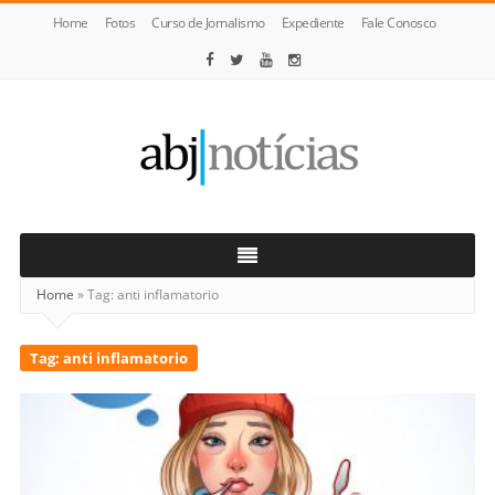
Home
Fotos
Curso de Jornalismo
Expediente
Fale Conosco
ABJ
Notícias
Home
»
Tag:
anti inflamatorio
Tag:
anti inflamatorio