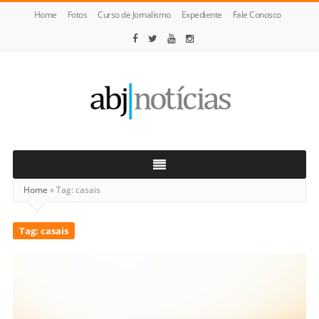
Home
Fotos
Curso de Jornalismo
Expediente
Fale Conosco
ABJ
Notícias
Home
»
Tag:
casais
Tag:
casais