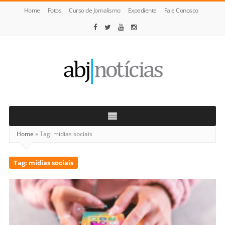
Home
Fotos
Curso de Jornalismo
Expediente
Fale Conosco
ABJ
Notícias
Home
»
Tag:
mídias sociais
Tag:
mídias sociais