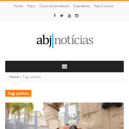
Home
Fotos
Curso de Jornalismo
Expediente
Fale Conosco
ABJ
Notícias
Home
»
Tag:
polícia
Tag:
polícia