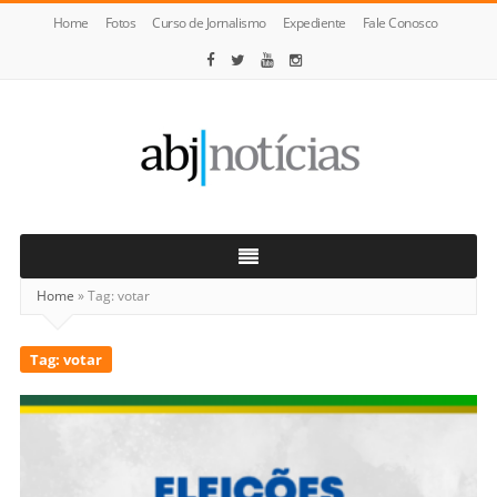
Home
Fotos
Curso de Jornalismo
Expediente
Fale Conosco
ABJ
Notícias
Home
»
Tag:
votar
Tag:
votar