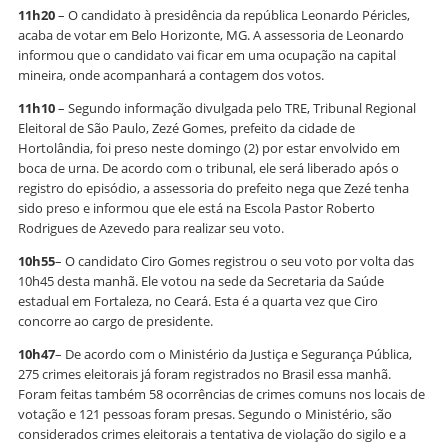
11h20
– O candidato à presidência da república Leonardo Péricles,
acaba de votar em Belo Horizonte, MG. A assessoria de Leonardo
informou que o candidato vai ficar em uma ocupação na capital
mineira, onde acompanhará a contagem dos votos.
11h10
– Segundo informação divulgada pelo TRE, Tribunal Regional
Eleitoral de São Paulo, Zezé Gomes, prefeito da cidade de
Hortolândia, foi preso neste domingo (2) por estar envolvido em
boca de urna. De acordo com o tribunal, ele será liberado após o
registro do episódio, a assessoria do prefeito nega que Zezé tenha
sido preso e informou que ele está na Escola Pastor Roberto
Rodrigues de Azevedo para realizar seu voto.
10h55
– O candidato Ciro Gomes registrou o seu voto por volta das
10h45 desta manhã. Ele votou na sede da Secretaria da Saúde
estadual em Fortaleza, no Ceará. Esta é a quarta vez que Ciro
concorre ao cargo de presidente.
10h47
– De acordo com o Ministério da Justiça e Segurança Pública,
275 crimes eleitorais já foram registrados no Brasil essa manhã.
Foram feitas também 58 ocorrências de crimes comuns nos locais de
votação e 121 pessoas foram presas. Segundo o Ministério, são
considerados crimes eleitorais a tentativa de violação do sigilo e a