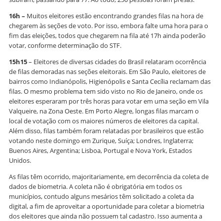
16h –
Muitos eleitores estão encontrando grandes filas na hora de
chegarem às seções de voto. Por isso, embora falte uma hora para o
fim das eleições, todos que chegarem na fila até 17h ainda poderão
votar, conforme determinação do STF.
15h15
– Eleitores de diversas cidades do Brasil relataram ocorrência
de filas demoradas nas seções eleitorais. Em São Paulo, eleitores de
bairros como Indianópolis, Higienópolis e Santa Cecília reclamam das
filas. O mesmo problema tem sido visto no Rio de Janeiro, onde os
eleitores esperaram por três horas para votar em uma seção em Vila
Valqueire, na Zona Oeste. Em Porto Alegre, longas filas marcam o
local de votação com os maiores números de eleitores da capital.
Além disso, filas também foram relatadas por brasileiros que estão
votando neste domingo em Zurique, Suíça; Londres, Inglaterra;
Buenos Aires, Argentina; Lisboa, Portugal e Nova York, Estados
Unidos.
As filas têm ocorrido, majoritariamente, em decorrência da coleta de
dados de biometria. A coleta não é obrigatória em todos os
municípios, contudo alguns mesários têm solicitado a coleta da
digital, a fim de aproveitar a oportunidade para coletar a biometria
dos eleitores que ainda não possuem tal cadastro. Isso aumenta a