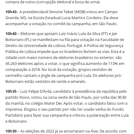
compra de votos (corrupção eleitoral e boca de urna).
10h43
– A presidenciável Simone Tebet (MDB) votou em Campo
Grande, MS, na Escola Estadual Lucia Martins Cordeiro. Ela deve
acompanhar a votação no comitê da campanha, em São Paulo.
10h40
– Eleitores que apoiam Luiz Inácio Lula da Silva (PT) e Jair
Bolsonaro (PL) se manifestam na fila para votação na Faculdade de
Direito da Universidade de Lisboa, Portugal. A Polícia de Segurança
Pública de Lisboa impede que os brasileiros fechem as vias. Esta é a
cidade com maior número de eleitores brasileiros no exterior, são
45.263 eleitores aptos a votar, o que significa aumento de 113% em
comparação a 2018. No local da votação, grupos vestidos de
vermelho cantam o jingle de campanha pró Lula. Os eleitores pró-
Bolsonaro estão vestidos de verde e amarelo.
10h35
– Luiz Felipe D’Ávila, candidato à presidência da república pelo
partido Novo, votou na zona oeste de São Paulo, por volta das 9h30
da manhã, no colégio Mater Dei. Após votar, o candidato falou com a
imprensa. Elogiou o seu partido por não ter usado verba do Fundo
Partidário para fazer sua campanha e criticou a polarização entre Lula
e Bolsonaro.
10h30
– As eleições de 2022 já se encerraram na Ásia. De acordo com