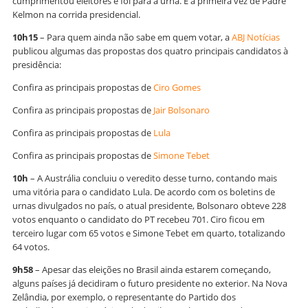
cumprimentou eleitores e foi para a urna. É a primeira vez de Padre
Kelmon na corrida presidencial.
10h15
– Para quem ainda não sabe em quem votar, a
ABJ Notícias
publicou algumas das propostas dos quatro principais candidatos à
presidência:
Confira as principais propostas de
Ciro Gomes
Confira as principais propostas de
Jair Bolsonaro
Confira as principais propostas de
Lula
Confira as principais propostas de
Simone Tebet
10h
– A Austrália concluiu o veredito desse turno, contando mais
uma vitória para o candidato Lula. De acordo com os boletins de
urnas divulgados no país, o atual presidente, Bolsonaro obteve 228
votos enquanto o candidato do PT recebeu 701. Ciro ficou em
terceiro lugar com 65 votos e Simone Tebet em quarto, totalizando
64 votos.
9h58
– Apesar das eleições no Brasil ainda estarem começando,
alguns países já decidiram o futuro presidente no exterior. Na Nova
Zelândia, por exemplo, o representante do Partido dos