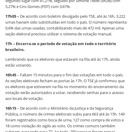
segundo lugar com 41,21%, seguido por Simone Tebet (MDB) com
5,27% e Ciro Gomes (PDT) com 3,67%.
17h05 –
De acordo com boletim divulgado pelo TSE, até às 16h, 3.222
urnas haviam sido substituídas em todo o país. O número representa
0,6% das urnas usadas, contabilizando mais de 472 mil. Apenas uma
seção eleitoral precisou utilizar o sistema de votação manual.
17h –
Encerra-se o período de votação em todo o território
brasileiro.
Lembrando que os eleitores que estavam na fila até às 17h, ainda
estão votando.
16h45
– Faltam 15 minutos para o fim das votações em todo o país.
As seções eleitorais fecham as portas às 17h. O TSE já confirmou que
os eleitores que estiverem na fila no momento do encerramento da
votação serão autorizados a votar, recebendo senhas para o acesso
aos locais de votação.
16h15
– De acordo com o Ministério da Justiça e da Segurança
Pública, o número de crimes eleitorais subiu para 663 até às 15h. 149
foram registrados como boca de urna, 127 como compra de votos e
18 como violação do sigilo ao voto. Os crimes comuns também
subiram, passando para 77. Ao todo, 250 pessoas foram presas.