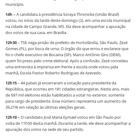
município.
14h –
A candidata à presidência Soraya Thronicke (União Brasil)
votou, no início da tarde deste domingo (2), em uma escola municipal
na cidade de Campo Grande, MS. Ela deve acompanhar a apuração
dos votos de sua casa, em Brasília.
12h30
– TSE nega prisão de prefeito de Hortolândia, São Paulo, Zezé
Gomes (PL), por boca de urna. O órgão diz que errou e esclarece que
foi o chefe executivo de Bocaina (SP), Marco Antônio Giro (DEM),
quem foi preso pelo crime eleitoral. Após a confusão, Zezé concedeu
uma entrevista à imprensa em frente a escola onde votou pela
manhã, Escola Pastor Roberto Rodrigues de Azevedo.
12h15
– 44 países já encerraram a votação para presidente da
República, que ocorreu em 181 cidades estrangeiras. Neste ano, mais
de 697 mil eleitores estão habilitados a votar no exterior, somente
para cargo de presidente. Esse número representa um aumento de
39,21% em relação às últimas eleições gerais.
12h10 –
O candidato José Maria Eymael votou em São Paulo por
volta de 11h50 desta manhã. Durante a tarde, ele deve acompanhar a
apuração dos votos na sede de seu partido.