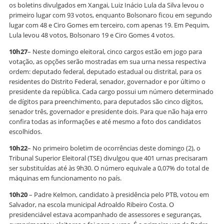
os boletins divulgados em Xangai, Luiz Inácio Lula da Silva levou o
primeiro lugar com 93 votos, enquanto Bolsonaro ficou em segundo
lugar com 48 e Ciro Gomes em terceiro, com apenas 19. Em Pequim,
Lula levou 48 votos, Bolsonaro 19 e Ciro Gomes 4 votos.
10h27
– Neste domingo eleitoral, cinco cargos estão em jogo para
votação, as opções serão mostradas em sua urna nessa respectiva
ordem: deputado federal, deputado estadual ou distrital, para os
residentes do Distrito Federal, senador, governador e por último o
presidente da república. Cada cargo possui um número determinado
de dígitos para preenchimento, para deputados são cinco dígitos,
senador três, governador e presidente dois. Para que não haja erro
confira todas as informações e até mesmo a foto dos candidatos
escolhidos.
10h22
– No primeiro boletim de ocorrências deste domingo (2), o
Tribunal Superior Eleitoral (TSE) divulgou que 401 urnas precisaram
ser substituídas até às 9h30. O número equivale a 0,07% do total de
máquinas em funcionamento no país.
10h20
– Padre Kelmon, candidato à presidência pelo PTB, votou em
Salvador, na escola municipal Adroaldo Ribeiro Costa. O
presidenciável estava acompanhado de assessores e seguranças,