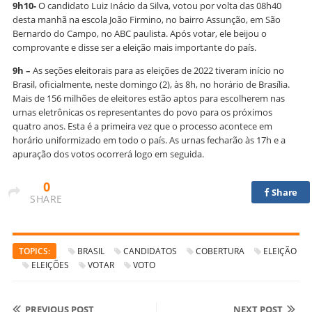
9h10-
O candidato Luiz Inácio da Silva, votou por volta das 08h40
desta manhã na escola João Firmino, no bairro Assunção, em São
Bernardo do Campo, no ABC paulista. Após votar, ele beijou o
comprovante e disse ser a eleição mais importante do país.
9h –
As seções eleitorais para as eleições de 2022 tiveram início no
Brasil, oficialmente, neste domingo (2), às 8h, no horário de Brasília.
Mais de 156 milhões de eleitores estão aptos para escolherem nas
urnas eletrônicas os representantes do povo para os próximos
quatro anos. Esta é a primeira vez que o processo acontece em
horário uniformizado em todo o país. As urnas fecharão às 17h e a
apuração dos votos ocorrerá logo em seguida.
0
Share
SHARE
TOPICS:
BRASIL
CANDIDATOS
COBERTURA
ELEIÇÃO
ELEIÇÕES
VOTAR
VOTO
PREVIOUS POST
NEXT POST