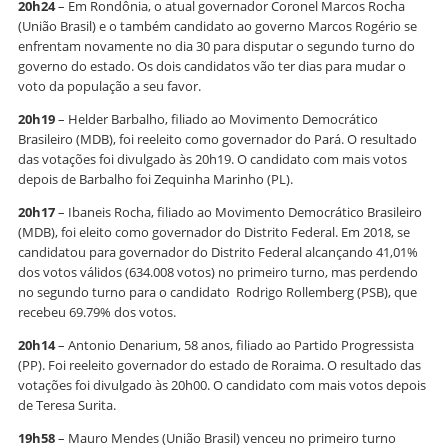
20h24
– Em Rondônia, o atual governador Coronel Marcos Rocha
(União Brasil) e o também candidato ao governo Marcos Rogério se
enfrentam novamente no dia 30 para disputar o segundo turno do
governo do estado. Os dois candidatos vão ter dias para mudar o
voto da população a seu favor.
20h19
– Helder Barbalho, filiado ao Movimento Democrático
Brasileiro (MDB), foi reeleito como governador do Pará. O resultado
das votações foi divulgado às 20h19. O candidato com mais votos
depois de Barbalho foi Zequinha Marinho (PL).
20h17
– Ibaneis Rocha, filiado ao Movimento Democrático Brasileiro
(MDB), foi eleito como governador do Distrito Federal. Em 2018, se
candidatou para governador do Distrito Federal alcançando 41,01%
dos votos válidos (634.008 votos) no primeiro turno, mas perdendo
no segundo turno para o candidato Rodrigo Rollemberg (PSB), que
recebeu 69.79% dos votos.
20h14
– Antonio Denarium, 58 anos, filiado ao Partido Progressista
(PP). Foi reeleito governador do estado de Roraima. O resultado das
votações foi divulgado às 20h00. O candidato com mais votos depois
de Teresa Surita.
19h58
– Mauro Mendes (União Brasil) venceu no primeiro turno