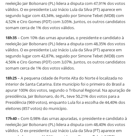
reeleição Jair Bolsonaro (PL) lidera a disputa com 47,91% dos votos
válidos. O ex-presidente Luiz Inácio Lula da Silva (PT) aparece em
segundo lugar com 43,34%, seguido por Simone Tebet (MDB) com
4,52% e Ciro Gomes (PDT) com 3,05%. Juntos, os outros candidatos
somam cerca de 1% dos votos válidos.
18h35
– Com 10% das urnas apuradas, o presidente e candidato à
reeleição Jair Bolsonaro (PL) lidera a disputa com 48,35% dos votos
válidos. O ex-presidente Luiz Inácio Lula da Silva (PT) aparece em
segundo lugar com 42,87%, seguido por Simone Tebet (MDB) com
4,56% e Ciro Gomes (PDT) com 3,07%. Juntos, os outros candidatos
somam cerca de 1% dos votos válidos.
18h25
– A pequena cidade de Ponte Alta do Norte é localizada no
interior de Santa Catarina. Este município foi o primeiro do Brasil a
apurar 100% dos votos, segundo o Tribunal Regional. Na apuração de
presidência, Jair Bolsonaro, do PL, teve 50,21% dos votos para a
Presidência (969 votos), enquanto Lula foi a escolha de 44,40% dos
eleitores (857 votos) do município.
17h40 –
Com 0,98% das urnas apuradas, o presidente e candidato à
reeleição Jair Bolsonaro (PL) lidera a disputa com 48,40% dos votos
válidos. O ex-presidente Luiz Inácio Lula da Silva (PT) aparece em