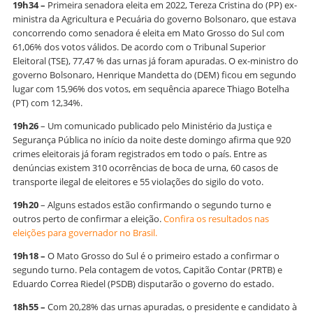
19h34 –
Primeira senadora eleita em 2022, Tereza Cristina do (PP) ex-
ministra da Agricultura e Pecuária do governo Bolsonaro, que estava
concorrendo como senadora é eleita em Mato Grosso do Sul com
61,06% dos votos válidos. De acordo com o Tribunal Superior
Eleitoral (TSE), 77,47 % das urnas já foram apuradas. O ex-ministro do
governo Bolsonaro, Henrique Mandetta do (DEM) ficou em segundo
lugar com 15,96% dos votos, em sequência aparece Thiago Botelha
(PT) com 12,34%.
19h26
– Um comunicado publicado pelo Ministério da Justiça e
Segurança Pública no início da noite deste domingo afirma que 920
crimes eleitorais já foram registrados em todo o país. Entre as
denúncias existem 310 ocorrências de boca de urna, 60 casos de
transporte ilegal de eleitores e 55 violações do sigilo do voto.
19h20
– Alguns estados estão confirmando o segundo turno e
outros perto de confirmar a eleição.
Confira os resultados nas
eleições para governador no Brasil.
19h18 –
O Mato Grosso do Sul é o primeiro estado a confirmar o
segundo turno. Pela contagem de votos, Capitão Contar (PRTB) e
Eduardo Correa Riedel (PSDB) disputarão o governo do estado.
18h55 –
Com 20,28% das urnas apuradas, o presidente e candidato à