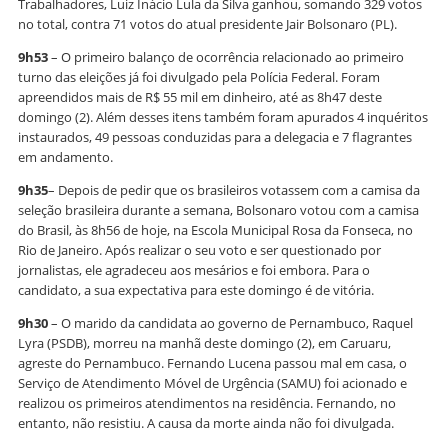
Trabalhadores, Luiz Inácio Lula da Silva ganhou, somando 329 votos
no total, contra 71 votos do atual presidente Jair Bolsonaro (PL).
9h53
– O primeiro balanço de ocorrência relacionado ao primeiro
turno das eleições já foi divulgado pela Polícia Federal. Foram
apreendidos mais de R$ 55 mil em dinheiro, até as 8h47 deste
domingo (2). Além desses itens também foram apurados 4 inquéritos
instaurados, 49 pessoas conduzidas para a delegacia e 7 flagrantes
em andamento.
9h35
– Depois de pedir que os brasileiros votassem com a camisa da
seleção brasileira durante a semana, Bolsonaro votou com a camisa
do Brasil, às 8h56 de hoje, na Escola Municipal Rosa da Fonseca, no
Rio de Janeiro. Após realizar o seu voto e ser questionado por
jornalistas, ele agradeceu aos mesários e foi embora. Para o
candidato, a sua expectativa para este domingo é de vitória.
9h30
– O marido da candidata ao governo de Pernambuco, Raquel
Lyra (PSDB), morreu na manhã deste domingo (2), em Caruaru,
agreste do Pernambuco. Fernando Lucena passou mal em casa, o
Serviço de Atendimento Móvel de Urgência (SAMU) foi acionado e
realizou os primeiros atendimentos na residência. Fernando, no
entanto, não resistiu. A causa da morte ainda não foi divulgada.