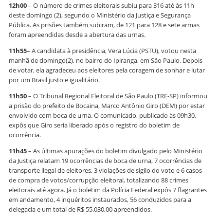
12h00
– O número de crimes eleitorais subiu para 316 até às 11h
deste domingo (2), segundo o Ministério da Justiça e Segurança
Pública. As prisões também subiram, de 121 para 128 e sete armas
foram apreendidas desde a abertura das urnas.
11h55
– A candidata à presidência, Vera Lúcia (PSTU), votou nesta
manhã de domingo(2), no bairro do Ipiranga, em São Paulo. Depois
de votar, ela agradeceu aos eleitores pela coragem de sonhar e lutar
por um Brasil justo e igualitário.
11h50
– O Tribunal Regional Eleitoral de São Paulo (TRE-SP) informou
a prisão do prefeito de Bocaina, Marco Antônio Giro (DEM) por estar
envolvido com boca de urna. O comunicado, publicado às 09h30,
expôs que Giro seria liberado após o registro do boletim de
ocorrência.
11h45
– As últimas apurações do boletim divulgado pelo Ministério
da Justiça relatam 19 ocorrências de boca de urna, 7 ocorrências de
transporte ilegal de eleitores, 3 violações de sigilo do voto e 6 casos
de compra de votos/corrupção eleitoral, totalizando 88 crimes
eleitorais até agora. Já o boletim da Polícia Federal expôs 7 flagrantes
em andamento, 4 inquéritos instaurados, 56 conduzidos para a
delegacia e um total de R$ 55.030,00 apreendidos.