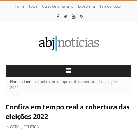
Home
Fotos
Curso de Jornalismo
Expediente
Fale Conosco
ABJ
Notícias
Home
»
Geral
»
Confira em tempo real a cobertura das eleições
2022
Confira em tempo real a cobertura das
eleições 2022
IN
GERAL
,
POLÍTICA