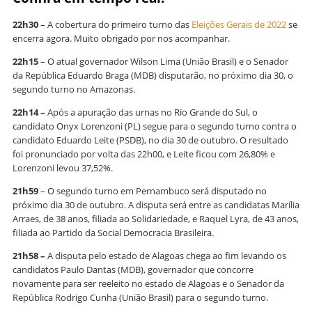
22h30
– A cobertura do primeiro turno das
Eleições Gerais de 2022
se
encerra agora. Muito obrigado por nos acompanhar.
22h15
– O atual governador Wilson Lima (União Brasil) e o Senador
da República Eduardo Braga (MDB) disputarão, no próximo dia 30, o
segundo turno no Amazonas.
22h14 –
Após a apuração das urnas no Rio Grande do Sul, o
candidato Onyx Lorenzoni (PL) segue para o segundo turno contra o
candidato Eduardo Leite (PSDB), no dia 30 de outubro. O resultado
foi pronunciado por volta das 22h00, e Leite ficou com 26,80% e
Lorenzoni levou 37,52%.
21h59
– O segundo turno em Pernambuco será disputado no
próximo dia 30 de outubro. A disputa será entre as candidatas Marília
Arraes, de 38 anos, filiada ao Solidariedade, e Raquel Lyra, de 43 anos,
filiada ao Partido da Social Democracia Brasileira.
21h58 –
A disputa pelo estado de Alagoas chega ao fim levando os
candidatos Paulo Dantas (MDB), governador que concorre
novamente para ser reeleito no estado de Alagoas e o Senador da
República Rodrigo Cunha (União Brasil) para o segundo turno.