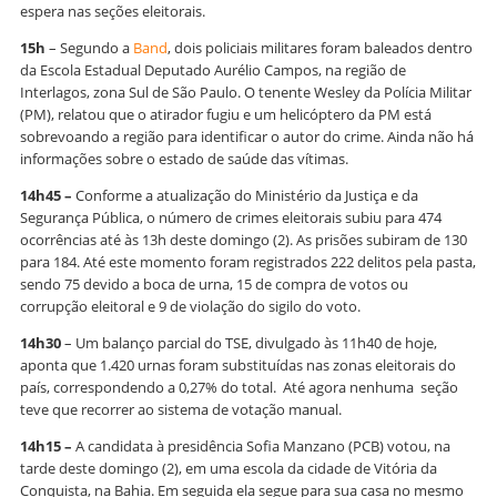
espera nas seções eleitorais.
15h
– Segundo a
Band
, dois policiais militares foram baleados dentro
da Escola Estadual Deputado Aurélio Campos, na região de
Interlagos, zona Sul de São Paulo. O tenente Wesley da Polícia Militar
(PM), relatou que o atirador fugiu e um helicóptero da PM está
sobrevoando a região para identificar o autor do crime. Ainda não há
informações sobre o estado de saúde das vítimas.
14h45 –
Conforme a atualização do Ministério da Justiça e da
Segurança Pública, o número de crimes eleitorais subiu para 474
ocorrências até às 13h deste domingo (2). As prisões subiram de 130
para 184. Até este momento foram registrados 222 delitos pela pasta,
sendo 75 devido a boca de urna, 15 de compra de votos ou
corrupção eleitoral e 9 de violação do sigilo do voto.
14h30
– Um balanço parcial do TSE, divulgado às 11h40 de hoje,
aponta que 1.420 urnas foram substituídas nas zonas eleitorais do
país, correspondendo a 0,27% do total. Até agora nenhuma seção
teve que recorrer ao sistema de votação manual.
14h15 –
A candidata à presidência Sofia Manzano (PCB) votou, na
tarde deste domingo (2), em uma escola da cidade de Vitória da
Conquista, na Bahia. Em seguida ela segue para sua casa no mesmo