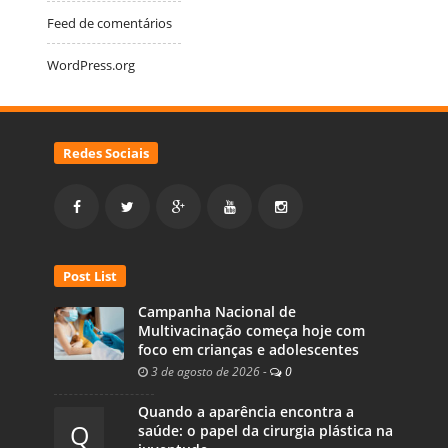
Feed de comentários
WordPress.org
Redes Sociais
Post List
Campanha Nacional de
Multivacinação começa hoje com
foco em crianças e adolescentes
3 de agosto de 2026
-
0
Quando a aparência encontra a
Q
saúde: o papel da cirurgia plástica na