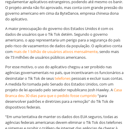
regulamentar aplicativos estrangeiros, podendo até mesmo os banir.
O projeto ainda não foi aprovado, mas conta com grande pressão do
governo americano em cima da ByteDance, empresa chinesa dona
do aplicativo.
A maior preocupação do governo dos Estados Unidos é com os
dados de usuários que o Tik Tok detém. Segundo o governo
americano, o app representaria um perigo para a segurança do país
pelo risco de vazamentos de dados da população. O aplicativo conta
com
mais de 1 bilhão de usuários ativos mensalmente
, sendo mais
de 73 milhões de usuários públicos americanos.
Por esse motivo, o uso do aplicativo chegou a ser proibido nas
agências governamentais no país, que incentivaram os funcionários a
desinstalar o Tik Tok de seus
telefones
pessoais e excluir suas contas.
A medida foi tomada pelo Senado dos Estados Unidos, com um
projeto de lei apoiado pelo senador republicano Josh Hawley. A
Casa
Branca deu 30 dias para que o pedido fosse cumprido
“para
desenvolver padrões e diretrizes para a remoção” do Tik Tok de
dispositivos federais.
“Em uma tentativa de manter os dados dos EUA seguros, todas as
agências federais americanas devem eliminar o Tik Tok dos telefones
e sistemas e proibir o tráfego de internet das agências de chegar à