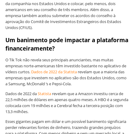
da companhia nos Estados Unidos e colocar, pelo menos, dois
americanos em seu conselho de três membros. Além disso, a
empresa também aceitou submeter os acordos do conselho à
aprovação do Comitê de Investimentos Estrangeiros dos Estados
Unidos (CFIUS).
Um banimento pode impactar a plataforma
financeiramente?
O Tik Tok não revela seus principais anunciantes, mas muitas
empresas norte-americanas têm investido bastante no aplicativo de
vídeos curtos.
Dados de 2022 da Statista
revelam que a maioria das
empresas que investem no aplicativo são dos Estados Unidos, como
a Samsung, McDonald ‘s e Pepsi-Cola.
Dados de 2022 da
Statista
revelam que a Amazon investiu cerca de
22,5 milhões de dólares em apenas quatro meses. A HBO é a segunda
colocada com 19 milhões e a Cerebral fecha a terceira posição com
13,3 milhões.
Esses gigantes pagam em dólar e um possível banimento significaria
perder relevantes fontes de dinheiro, trazendo grandes prejuízos
para a plataforma. Com menos dinheiro e sem um mercado local, a