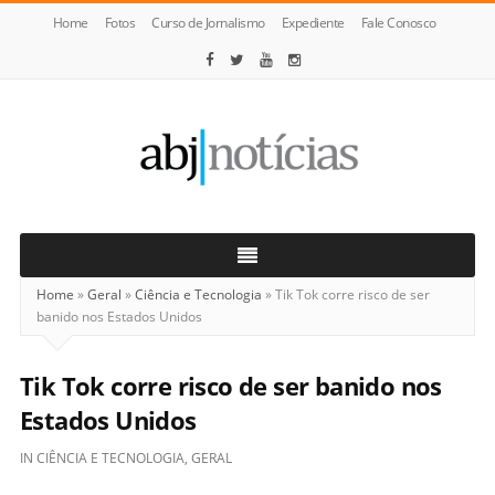
Home
Fotos
Curso de Jornalismo
Expediente
Fale Conosco
ABJ
Notícias
Home
»
Geral
»
Ciência e Tecnologia
»
Tik Tok corre risco de ser
banido nos Estados Unidos
Tik Tok corre risco de ser banido nos
Estados Unidos
IN
CIÊNCIA E TECNOLOGIA
,
GERAL