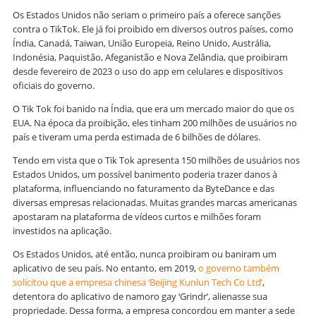
Os Estados Unidos não seriam o primeiro país a oferece sanções
contra o TikTok. Ele já foi proibido em diversos outros países, como
Índia, Canadá, Taiwan, União Europeia, Reino Unido, Austrália,
Indonésia, Paquistão, Afeganistão e Nova Zelândia, que proibiram
desde fevereiro de 2023 o uso do app em celulares e dispositivos
oficiais do governo.
O Tik Tok foi banido na Índia, que era um mercado maior do que os
EUA. Na época da proibição, eles tinham 200 milhões de usuários no
país e tiveram uma perda estimada de 6 bilhões de dólares.
Tendo em vista que o Tik Tok apresenta 150 milhões de usuários nos
Estados Unidos, um possível banimento poderia trazer danos à
plataforma, influenciando no faturamento da ByteDance e das
diversas empresas relacionadas. Muitas grandes marcas americanas
apostaram na plataforma de vídeos curtos e milhões foram
investidos na aplicação.
Os Estados Unidos, até então, nunca proibiram ou baniram um
aplicativo de seu país. No entanto, em 2019,
o governo também
solicitou que a empresa chinesa ‘Beijing Kunlun Tech Co Ltd’
,
detentora do aplicativo de namoro gay ‘Grindr’, alienasse sua
propriedade. Dessa forma, a empresa concordou em manter a sede