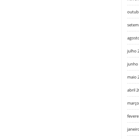
outub
setem
agost
julho 
junho
maio 
abril 
março
fevere
janeir