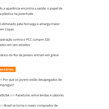
 a aparência encontra a saúde: o papel da
ia plástica na juventude
 é eliminado pela Noruega e amarga maior
 em Copas
peração contra o PCC cumpre 320
dos em seis estados
ários do Rio de Janeiro entram em greve
entários
m
Por que os jovens estão desapegados de
empregos?
 SOUSA
em
Panetone: entre lendas e sabores
em
Brasil se torna o maior comprador de