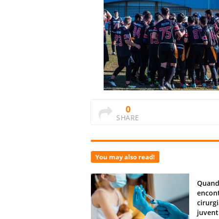
0
SHARE
You may also read!
Quand
encont
cirurg
juven