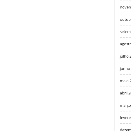
novem
outub
setem
agost
julho 
junho
maio 
abril 
março
fevere
dezem