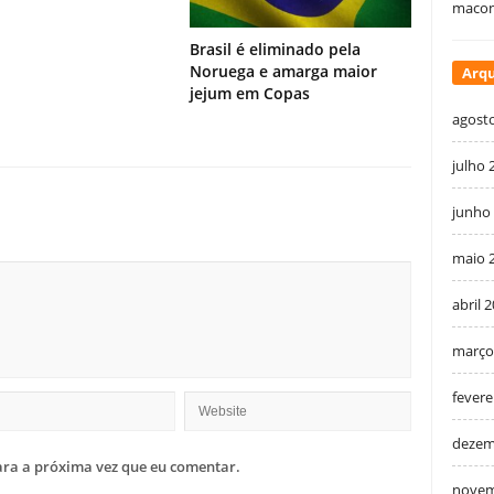
macon
Brasil é eliminado pela
Noruega e amarga maior
Arqu
jejum em Copas
agost
julho 
junho
maio 
abril 
março
fevere
dezem
ra a próxima vez que eu comentar.
novem