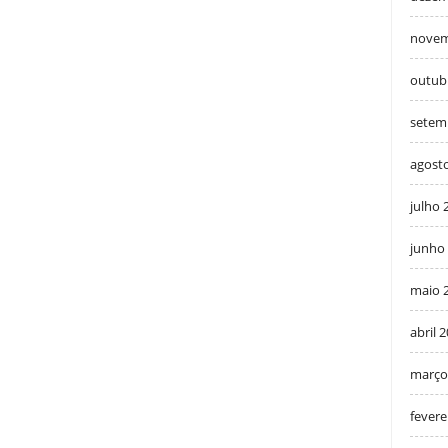
novem
outub
setem
agost
julho 
junho
maio 
abril 
março
fevere