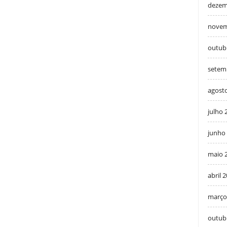
dezem
novem
outub
setem
agost
julho 
junho
maio 
abril 
março
outub