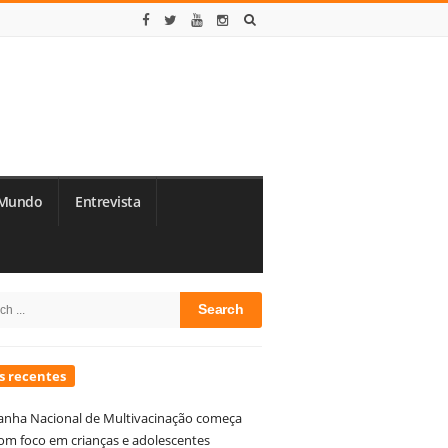
Mundo
Entrevista
te
h
debar
s recentes
nha Nacional de Multivacinação começa
om foco em crianças e adolescentes