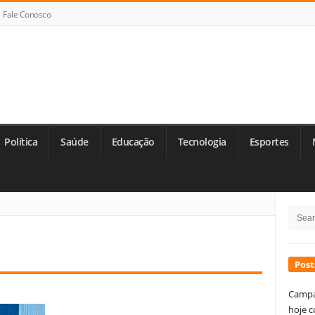
Fale Conosco
Política
Saúde
Educação
Tecnologia
Esportes
Si
Searc
Si
for:
Post
Campa
hoje c