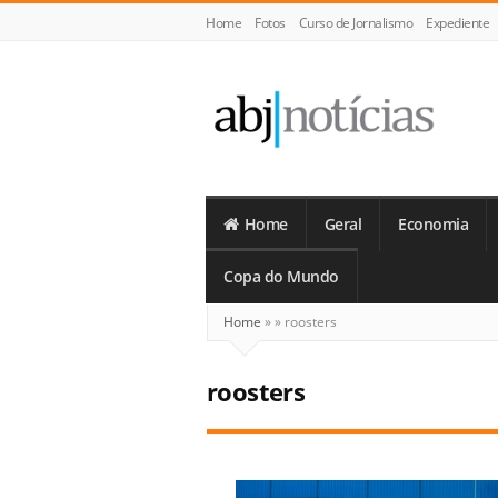
Home
Fotos
Curso de Jornalismo
Expediente
ABJ
Notícias
Home
Geral
Economia
Copa do Mundo
Home
»
»
roosters
roosters