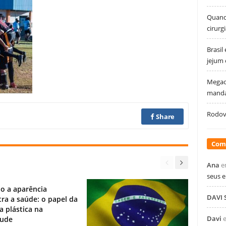
Quando
cirurg
Brasil
jejum
Megao
manda
Rodovi
Share
Com
Ana
e
seus 
o a aparência
DAVI
ra a saúde: o papel da
ia plástica na
Davi
tude