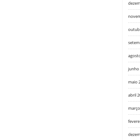
dezem
novem
outub
setem
agost
junho
maio 
abril 
março
fevere
dezem