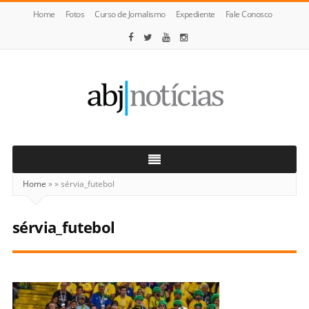
Home
Fotos
Curso de Jornalismo
Expediente
Fale Conosco
ABJ
Notícias
Home
»
»
sérvia_futebol
sérvia_futebol