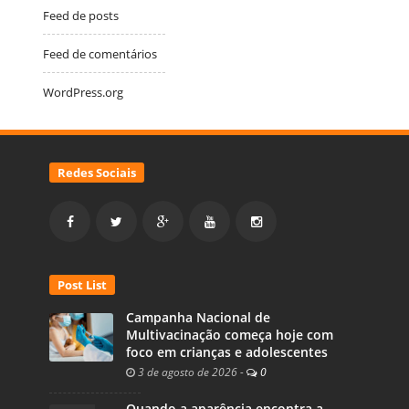
Feed de posts
Feed de comentários
WordPress.org
Redes Sociais
Post List
Campanha Nacional de
Multivacinação começa hoje com
foco em crianças e adolescentes
3 de agosto de 2026
-
0
Quando a aparência encontra a