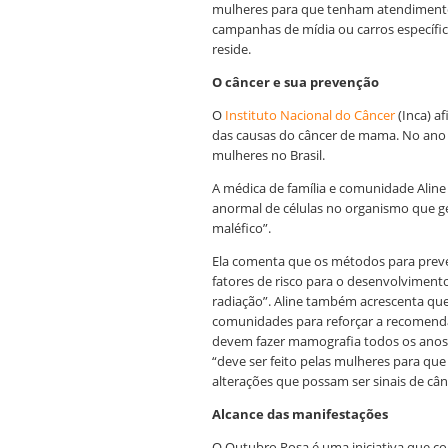
mulheres para que tenham atendimento
campanhas de mídia ou carros específ
reside.
O câncer e sua prevenção
O
Instituto Nacional do Câncer
(Inca) a
das causas do câncer de mama. No ano 
mulheres no Brasil.
A médica de família e comunidade Aline
anormal de células no organismo que 
maléfico”.
Ela comenta que os métodos para preve
fatores de risco para o desenvolviment
radiação”. Aline também acrescenta que
comunidades para reforçar a recomendaç
devem fazer mamografia todos os anos
“deve ser feito pelas mulheres para qu
alterações que possam ser sinais de cân
Alcance das manifestações
O Outubro Rosa é uma iniciativa que co