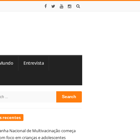
Mundo
Entrevista
te
h
debar
s recentes
nha Nacional de Multivacinação começa
om foco em crianças e adolescentes