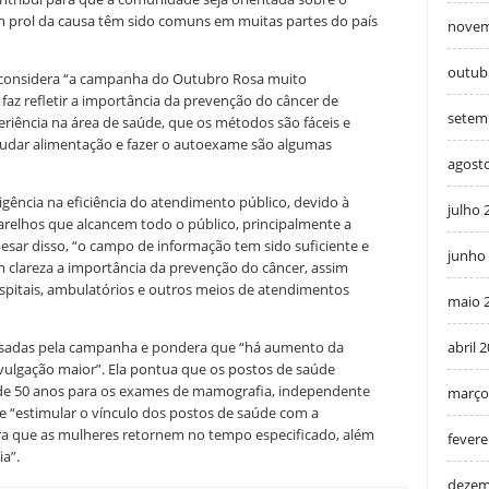
m prol da causa têm sido comuns em muitas partes do país
novem
outub
a considera “a campanha do Outubro Rosa muito
z refletir a importância da prevenção do câncer de
setem
riência na área de saúde, que os métodos são fáceis e
s, mudar alimentação e fazer o autoexame são algumas
agost
gência na eficiência do atendimento público, devido à
julho 
arelhos que alcancem todo o público, principalmente a
pesar disso, “o campo de informação tem sido suficiente e
junho
 clareza a importância da prevenção do câncer, assim
spitais, ambulatórios e outros meios de atendimentos
maio 
causadas pela campanha e pondera que “há aumento da
abril 
vulgação maior”. Ela pontua que os postos de saúde
de 50 anos para os exames de mamografia, independente
março
ue “estimular o vínculo dos postos de saúde com a
ra que as mulheres retornem no tempo especificado, além
fevere
ia”.
dezem