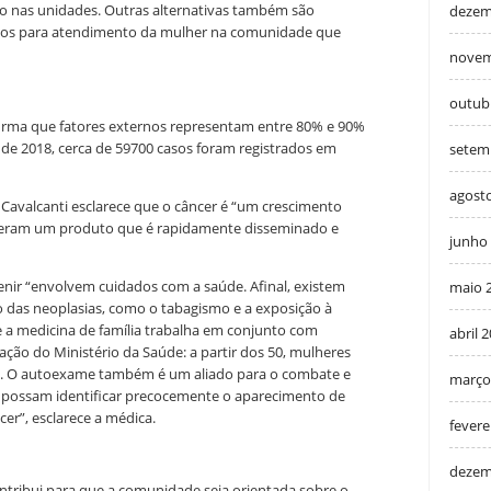
 nas unidades. Outras alternativas também são
dezem
icos para atendimento da mulher na comunidade que
novem
outub
firma que fatores externos representam entre 80% e 90%
de 2018, cerca de 59700 casos foram registrados em
setem
agost
 Cavalcanti esclarece que o câncer é “um crescimento
geram um produto que é rapidamente disseminado e
junho
nir “envolvem cuidados com a saúde. Afinal, existem
maio 
o das neoplasias, como o tabagismo e a exposição à
 a medicina de família trabalha em conjunto com
abril 
ão do Ministério da Saúde: a partir dos 50, mulheres
. O autoexame também é um aliado para o combate e
março
e possam identificar precocemente o aparecimento de
cer”, esclarece a médica.
fevere
dezem
ntribui para que a comunidade seja orientada sobre o