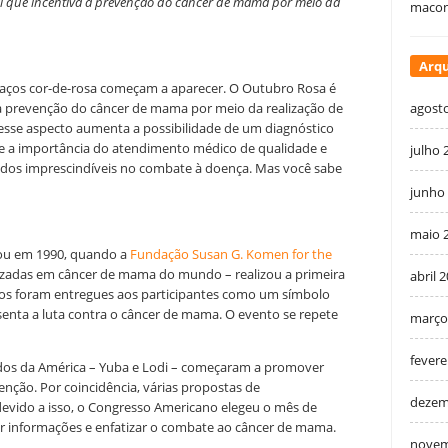
que incentiva a prevenção do câncer de mama por meio da
macon
Arqu
aços cor-de-rosa começam a aparecer. O Outubro Rosa é
 prevenção do câncer de mama por meio da realização de
agost
esse aspecto aumenta a possibilidade de um diagnóstico
e a importância do atendimento médico de qualidade e
julho 
os imprescindíveis no combate à doença. Mas você sabe
junho
maio 
u em 1990, quando a
Fundação Susan G. Komen for the
izadas em câncer de mama do mundo – realizou a primeira
abril 
aços foram entregues aos participantes como um símbolo
senta a luta contra o câncer de mama. O evento se repete
março
fevere
dos da América – Yuba e Lodi – começaram a promover
nção. Por coincidência, várias propostas de
dezem
devido a isso, o Congresso Americano elegeu o mês de
 informações e enfatizar o combate ao câncer de mama.
novem