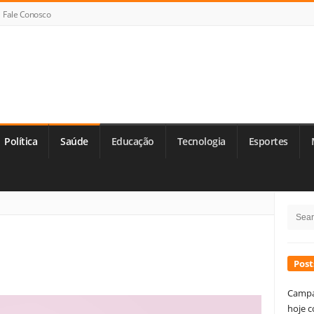
Fale Conosco
Política
Saúde
Educação
Tecnologia
Esportes
Si
Searc
Si
for:
Post
Campa
hoje c