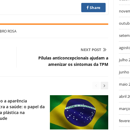
Share
novem
outub
BRO ROSA
setem
agost
NEXT POST
Pílulas anticoncepcionais ajudam a
julho 
amenizar os sintomas da TPM
junho
maio 
abril 
o a aparência
ra a saúde: o papel da
março
ia plástica na
tude
fevere