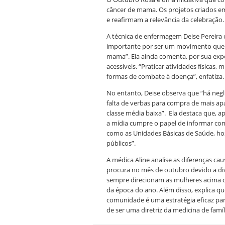
câncer de mama. Os projetos criados e
e reafirmam a relevância da celebração.
A técnica de enfermagem Deise Pereir
importante por ser um movimento que fa
mama”. Ela ainda comenta, por sua expe
acessíveis. “Praticar atividades física
formas de combate à doença”, enfatiza.
No entanto, Deise observa que “há negli
falta de verbas para compra de mais ap
classe média baixa”. Ela destaca que, a
a mídia cumpre o papel de informar com
como as Unidades Básicas de Saúde, ho
públicos”.
A médica Aline analise as diferenças 
procura no mês de outubro devido a di
sempre direcionam as mulheres acima 
da época do ano. Além disso, explica q
comunidade é uma estratégia eficaz pa
de ser uma diretriz da medicina de famíl