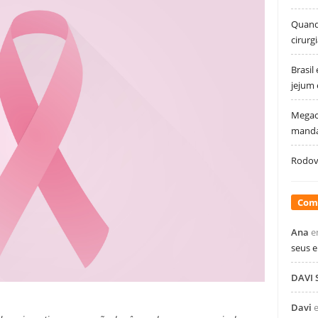
Quando
cirurg
Brasil
jejum
Megao
manda
Rodovi
Com
Ana
e
seus 
DAVI
Davi