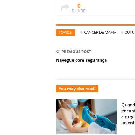
0
SHARE
TOPICS:
CANCER DE MAMA
OUTU
PREVIOUS POST
Navegue com segurança
You may also read!
Quand
encont
cirurg
juven