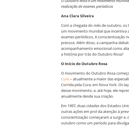
O Outubro Rosa é um movimento mundial 
realização de exames periódicos
Ana Clara Silveira
Com a chegada do mês de outubro, os l
um movimento mundial que incentiva a
exames periódicos. A conscientização n
precoce. Além disso, a campanha debat
acompanhamento emocional como aliad
a história por trás do Outubro Rosa?
O Início do Outubro Rosa
O movimento do Outubro Rosa começo
Cure
– atualmente a maior das especial
Corrida pela Cura, em Nova York. Os l
desse movimento, e, até hoje, ele repre
anualmente desde sua criação.
Em 1997, duas cidades dos Estados Uni
outras ações em prol da atenção à preve
conscientização começaram a surgir e, 
outubro como um período para divulgar