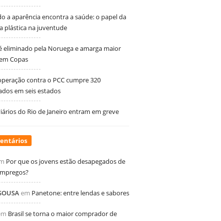
 a aparência encontra a saúde: o papel da
ia plástica na juventude
 é eliminado pela Noruega e amarga maior
 em Copas
peração contra o PCC cumpre 320
dos em seis estados
ários do Rio de Janeiro entram em greve
entários
m
Por que os jovens estão desapegados de
empregos?
 SOUSA
em
Panetone: entre lendas e sabores
em
Brasil se torna o maior comprador de