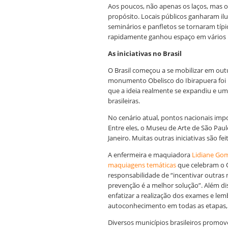
Aos poucos, não apenas os laços, mas 
propósito. Locais públicos ganharam il
seminários e panfletos se tornaram típi
rapidamente ganhou espaço em vários 
As iniciativas no Brasil
O Brasil começou a se mobilizar em ou
monumento Obelisco do Ibirapuera foi 
que a ideia realmente se expandiu e um
brasileiras.
No cenário atual, pontos nacionais imp
Entre eles, o Museu de Arte de São Paul
Janeiro. Muitas outras iniciativas são fe
A enfermeira e maquiadora
Lidiane Go
maquiagens temáticas
que celebram o O
responsabilidade de “incentivar outras
prevenção é a melhor solução”. Além di
enfatizar a realização dos exames e le
autoconhecimento em todas as etapas, 
Diversos municípios brasileiros promo