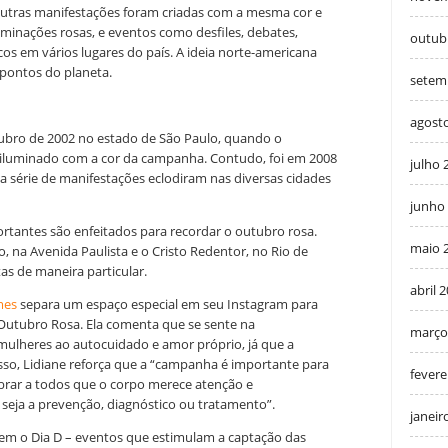
outras manifestações foram criadas com a mesma cor e
uminações rosas, e eventos como desfiles, debates,
outub
cos em vários lugares do país. A ideia norte-americana
pontos do planeta.
setem
agost
tubro de 2002 no estado de São Paulo, quando o
iluminado com a cor da campanha. Contudo, foi em 2008
julho 
a série de manifestações eclodiram nas diversas cidades
junho
ortantes são enfeitados para recordar o outubro rosa.
maio 
o, na Avenida Paulista e o Cristo Redentor, no Rio de
itas de maneira particular.
abril 
mes
separa um espaço especial em seu Instagram para
utubro Rosa. Ela comenta que se sente na
março
 mulheres ao autocuidado e amor próprio, já que a
sso, Lidiane reforça que a “campanha é importante para
fevere
mbrar a todos que o corpo merece atenção e
seja a prevenção, diagnóstico ou tratamento”.
janeir
vem o Dia D – eventos que estimulam a captação das