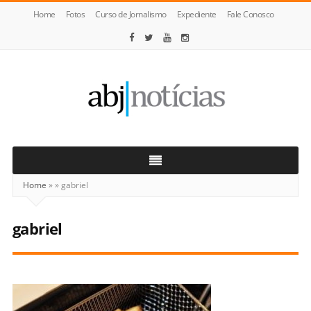
Home
Fotos
Curso de Jornalismo
Expediente
Fale Conosco
ABJ
Notícias
Home
»
»
gabriel
gabriel