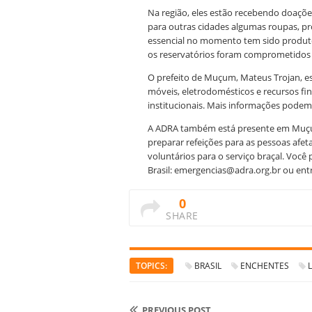
Na região, eles estão recebendo doaçõ
para outras cidades algumas roupas, pro
essencial no momento tem sido produtos
os reservatórios foram comprometidos p
O prefeito de Muçum, Mateus Trojan, e
móveis, eletrodomésticos e recursos fi
institucionais. Mais informações pode
A ADRA também está presente em M
preparar refeições para as pessoas afeta
voluntários para o serviço braçal. Você
Brasil: emergencias@adra.org.br ou ent
0
SHARE
TOPICS:
BRASIL
ENCHENTES
PREVIOUS POST