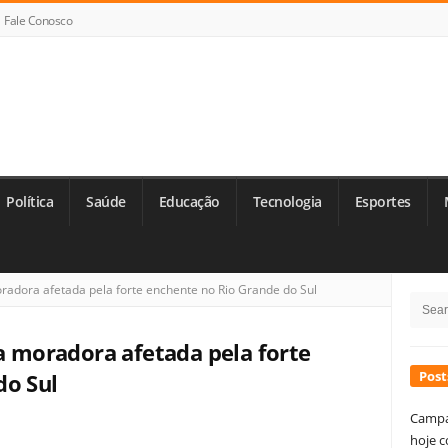
Fale Conosco
Política
Saúde
Educação
Tecnologia
Esportes
Si
oradora afetada pela forte enchente no Rio Grande do Sul
Searc
Si
for:
ta moradora afetada pela forte
Post
do Sul
Campa
hoje c