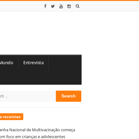
Mundo
Entrevista
te
h
debar
s recentes
nha Nacional de Multivacinação começa
om foco em crianças e adolescentes