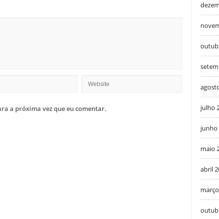
dezem
novem
outub
setem
agost
julho 
ra a próxima vez que eu comentar.
junho
maio 
abril 
março
outub