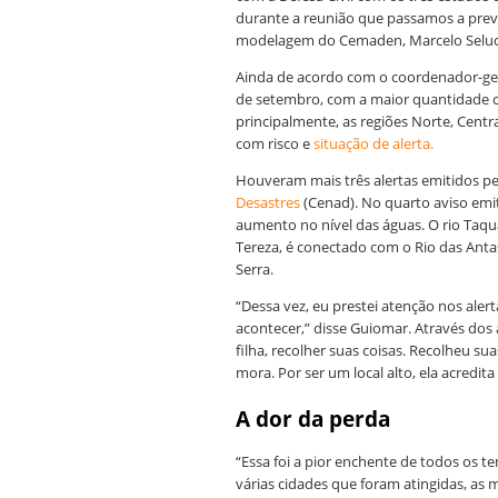
durante a reunião que passamos a prev
modelagem do Cemaden, Marcelo Selu
Ainda de acordo com o coordenador-geral
de setembro, com a maior quantidade co
principalmente, as regiões Norte, Cent
com risco e
situação de alerta.
Houveram mais três alertas emitidos p
Desastres
(Cenad). No quarto aviso emit
aumento no nível das águas. O rio Taqu
Tereza, é conectado com o Rio das Antas
Serra.
“Dessa vez, eu prestei atenção nos alert
acontecer,” disse Guiomar. Através dos 
filha, recolher suas coisas. Recolheu su
mora. Por ser um local alto, ela acredita 
A dor da perda
“Essa foi a pior enchente de todos os te
várias cidades que foram atingidas, as