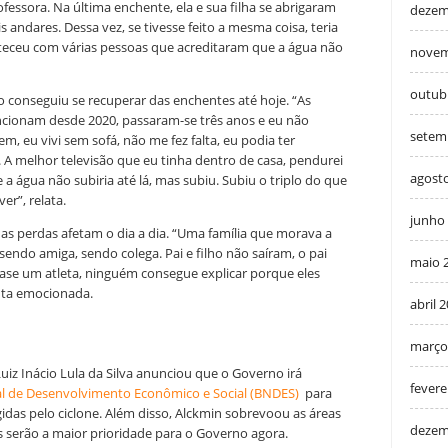
fessora. Na última enchente, ela e sua filha se abrigaram
dezem
 andares. Dessa vez, se tivesse feito a mesma coisa, teria
nteceu com várias pessoas que acreditaram que a água não
novem
outub
onseguiu se recuperar das enchentes até hoje. “As
ncionam desde 2020, passaram-se três anos e eu não
setem
m, eu vivi sem sofá, não me fez falta, eu podia ter
 A melhor televisão que eu tinha dentro de casa, pendurei
agost
a água não subiria até lá, mas subiu. Subiu o triplo do que
r”, relata.
junho
 perdas afetam o dia a dia. “Uma família que morava a
sendo amiga, sendo colega. Pai e filho não saíram, o pai
maio 
uase um atleta, ninguém consegue explicar porque eles
onta emocionada.
abril 
março
 Luiz Inácio Lula da Silva anunciou que o Governo irá
fevere
al de Desenvolvimento Econômico e Social (BNDES)
para
idas pelo ciclone. Além disso, Alckmin sobrevoou as áreas
dezem
as serão a maior prioridade para o Governo agora.