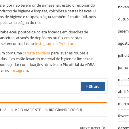
es e, por não terem onde armazenar, estão direcionando
novem
dutos de higiene e limpeza, colchões e cestas básicas. O
 de higiene e roupas, a água também é muito útil, pois
outub
ela lama e água do rio.
setem
stabeleceu pontos de coleta focados em doações de
nanceiros, através de depósitos ou Pix em contas
agost
m ser encontradas no
Instagram da Prefeitura
.
uçum com uma
carreta solidária
para lavar as roupas e
julho 
das. Eles estão levando material de higiene e limpeza e
 pode ajudar com doações através do Pix oficial da ADRA
junho
rar no
Instagram
.
maio 
Share
abril 
março
LULA
MEIO AMBIENTE
RIO GRANDE DO SUL
fevere
dezem
NEXT POST