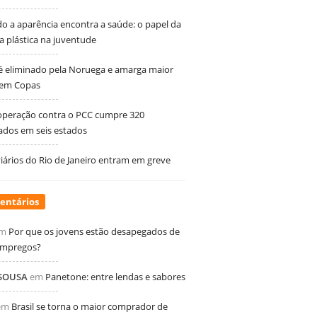
 a aparência encontra a saúde: o papel da
ia plástica na juventude
 é eliminado pela Noruega e amarga maior
 em Copas
peração contra o PCC cumpre 320
dos em seis estados
ários do Rio de Janeiro entram em greve
entários
m
Por que os jovens estão desapegados de
empregos?
 SOUSA
em
Panetone: entre lendas e sabores
em
Brasil se torna o maior comprador de