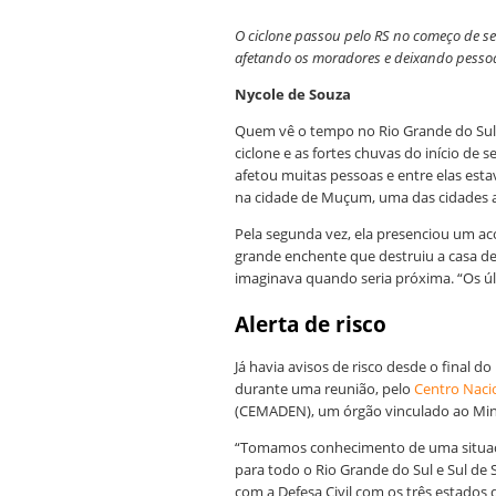
O ciclone passou pelo RS no começo de se
afetando os moradores e deixando pesso
Nycole de Souza
Quem vê o tempo no Rio Grande do Sul 
ciclone e as fortes chuvas do início d
afetou muitas pessoas e entre elas es
na cidade de Muçum, uma das cidades a
Pela segunda vez, ela presenciou um a
grande enchente que destruiu a casa d
imaginava quando seria próxima. “Os últ
Alerta de risco
Já havia avisos de risco desde o final d
durante uma reunião, pelo
Centro Naci
(CEMADEN), um órgão vinculado ao Minis
“Tomamos conhecimento de uma situação 
para todo o Rio Grande do Sul e Sul de 
com a Defesa Civil com os três estados d