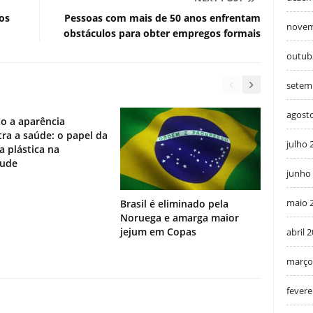
os
Pessoas com mais de 50 anos enfrentam
novem
obstáculos para obter empregos formais
outub
setem
agost
o a aparência
ra a saúde: o papel da
julho 
ia plástica na
tude
junho
maio 
Brasil é eliminado pela
Noruega e amarga maior
jejum em Copas
abril 
março
fevere