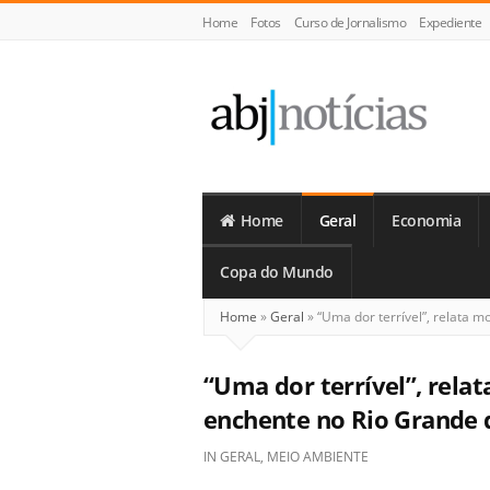
Home
Fotos
Curso de Jornalismo
Expediente
ABJ
Notícias
Home
Geral
Economia
Copa do Mundo
Home
»
Geral
»
“Uma dor terrível”, relata m
“Uma dor terrível”, rela
enchente no Rio Grande 
IN
GERAL
,
MEIO AMBIENTE