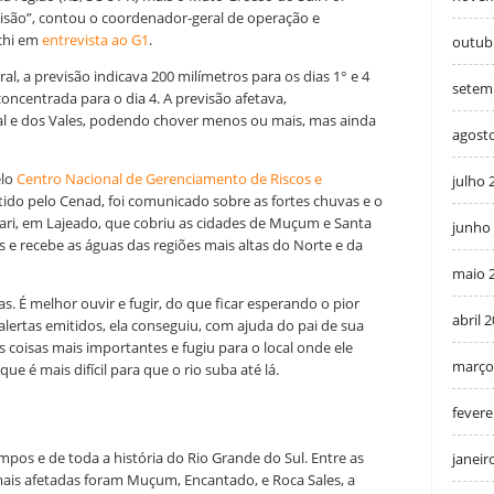
isão”, contou o coordenador-geral de operação e
chi em
entrevista ao G1
.
outub
, a previsão indicava 200 milímetros para os dias 1° e 4
setem
ncentrada para o dia 4. A previsão afetava,
ral e dos Vales, podendo chover menos ou mais, mas ainda
agost
elo
Centro Nacional de Gerenciamento de Riscos e
julho 
ido pelo Cenad, foi comunicado sobre as fortes chuvas e o
ari, em Lajeado, que cobriu as cidades de Muçum e Santa
junho
 e recebe as águas das regiões mais altas do Norte e da
maio 
as. É melhor ouvir e fugir, do que ficar esperando o pior
abril 
alertas emitidos, ela conseguiu, com ajuda do pai de sua
as coisas mais importantes e fugiu para o local onde ele
março
que é mais difícil para que o rio suba até lá.
fevere
mpos e de toda a história do Rio Grande do Sul. Entre as
janeir
 mais afetadas foram Muçum, Encantado, e Roca Sales, a