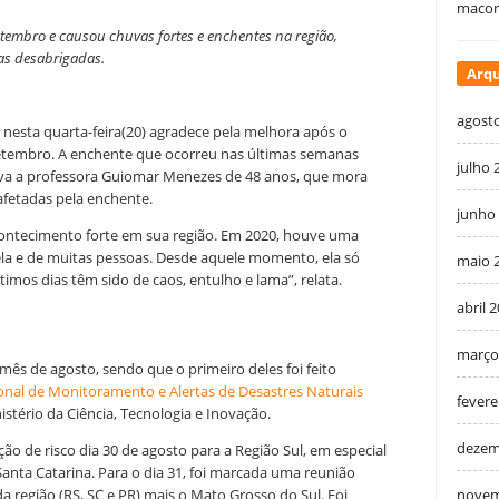
macon
tembro e causou chuvas fortes e enchentes na região,
as desabrigadas.
Arqu
agost
nesta quarta-feira(20) agradece pela melhora após o
e setembro. A enchente que ocorreu nas últimas semanas
julho 
tava a professora Guiomar Menezes de 48 anos, que mora
fetadas pela enchente.
junho
contecimento forte em sua região. Em 2020, houve uma
ela e de muitas pessoas. Desde aquele momento, ela só
maio 
imos dias têm sido de caos, entulho e lama”, relata.
abril 
março
o mês de agosto, sendo que o primeiro deles foi feito
onal de Monitoramento e Alertas de Desastres Naturais
fevere
tério da Ciência, Tecnologia e Inovação.
dezem
de risco dia 30 de agosto para a Região Sul, em especial
Santa Catarina. Para o dia 31, foi marcada uma reunião
novem
a região (RS, SC e PR) mais o Mato Grosso do Sul. Foi