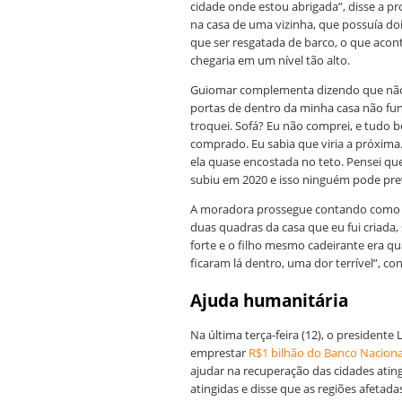
cidade onde estou abrigada”, disse a pro
na casa de uma vizinha, que possuía dois
que ser resgatada de barco, o que aco
chegaria em um nível tão alto.
Guiomar complementa dizendo que não c
portas de dentro da minha casa não fu
troquei. Sofá? Eu não comprei, e tudo be
comprado. Eu sabia que viria a próxima.
ela quase encostada no teto. Pensei que 
subiu em 2020 e isso ninguém pode preve
A moradora prossegue contando como as
duas quadras da casa que eu fui criada, 
forte e o filho mesmo cadeirante era q
ficaram lá dentro, uma dor terrível”, c
Ajuda humanitária
Na última terça-feira (12), o presidente
emprestar
R$1 bilhão do Banco Nacion
ajudar na recuperação das cidades ating
atingidas e disse que as regiões afetad