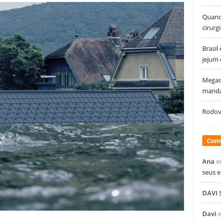
Quando
cirurg
Brasil
jejum
Megao
manda
Rodovi
Com
Ana
e
seus 
DAVI
Davi