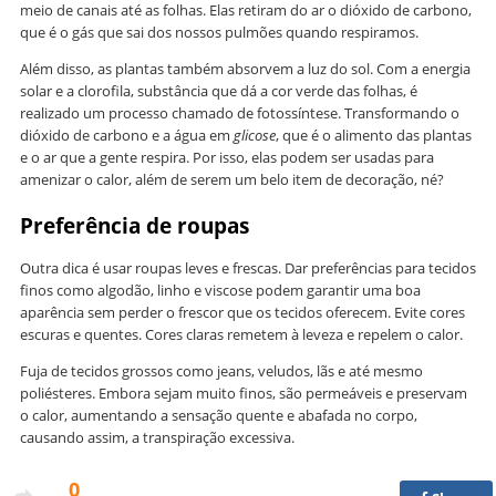
meio de canais até as folhas. Elas retiram do ar o dióxido de carbono,
que é o gás que sai dos nossos pulmões quando respiramos.
Além disso, as plantas também absorvem a luz do sol. Com a energia
solar e a clorofila, substância que dá a cor verde das folhas, é
realizado um processo chamado de fotossíntese. Transformando o
dióxido de carbono e a água em
glicose
, que é o alimento das plantas
e o ar que a gente respira. Por isso, elas podem ser usadas para
amenizar o calor, além de serem um belo item de decoração, né?
Preferência de roupas
Outra dica é usar roupas leves e frescas. Dar preferências para tecidos
finos como algodão, linho e viscose podem garantir uma boa
aparência sem perder o frescor que os tecidos oferecem. Evite cores
escuras e quentes. Cores claras remetem à leveza e repelem o calor.
Fuja de tecidos grossos como jeans, veludos, lãs e até mesmo
poliésteres. Embora sejam muito finos, são permeáveis e preservam
o calor, aumentando a sensação quente e abafada no corpo,
causando assim, a transpiração excessiva.
0