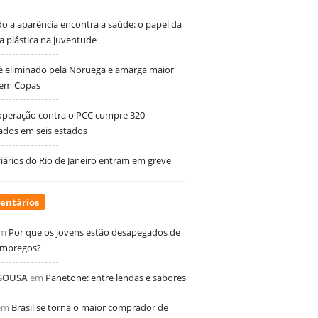
 a aparência encontra a saúde: o papel da
ia plástica na juventude
 é eliminado pela Noruega e amarga maior
 em Copas
peração contra o PCC cumpre 320
dos em seis estados
ários do Rio de Janeiro entram em greve
entários
m
Por que os jovens estão desapegados de
empregos?
 SOUSA
em
Panetone: entre lendas e sabores
em
Brasil se torna o maior comprador de