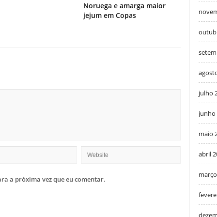
Noruega e amarga maior
novem
jejum em Copas
outub
setem
agost
julho 
junho
maio 
abril 
março
ra a próxima vez que eu comentar.
fevere
dezem