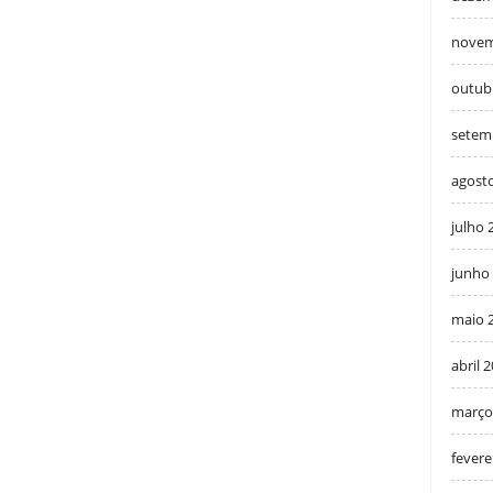
novem
outub
setem
agost
julho 
junho
maio 
abril 
março
fevere