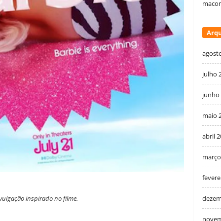
macon
Arqu
agost
julho 
junho
maio 
abril 
março
fevere
ivulgação inspirado no filme.
dezem
novem