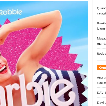
Quando
cirurg
Brasil
jejum
Megao
manda
Rodovi
Com
Ana
e
seus 
DAVI
Davi