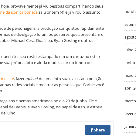
 hoje, provavelmente já viu pessoas compartilhando seus
outub
ilme da icônica boneca
saiu ontem (4) e já virou o assunto
setem
dade de personagens, a produção conquistou rapidamente
ormas de divulgação foram os pôsteres que apresentam o
agost
bbie, Michael Cera, Dua Lipa, Ryan Gosling e outros
julho 
queria ter seu rosto estampado em um cartaz ao estilo
ue sua própria foto e ainda mude a cor do fundo ou
junho
maio 
ar o site
, fazer
upload
de uma foto sua e ajustar a posição,
tar nas redes sociais e mostrar às pessoas qual Barbie você
abril 
en.
 chega aos cinemas americanos no dia 20 de junho. Ele é
março
el de Barbie, e Ryan Gosling, no papel de Ken. A estreia
 de julho.
fevere
janeir
Share