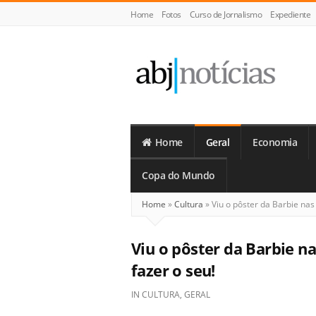
Home
Fotos
Curso de Jornalismo
Expediente
ABJ
Notícias
Home
Geral
Economia
Copa do Mundo
Home
»
Cultura
»
Viu o pôster da Barbie nas
Viu o pôster da Barbie n
fazer o seu!
IN
CULTURA
,
GERAL