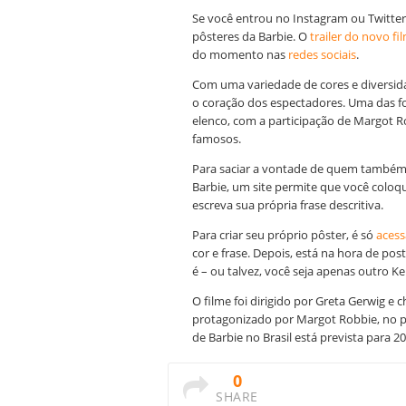
Se você entrou no Instagram ou Twitter
pôsteres da Barbie. O
trailer do novo f
do momento nas
redes sociais
.
Com uma variedade de cores e diversi
o coração dos espectadores. Uma das f
elenco, com a participação de Margot Ro
famosos.
Para saciar a vontade de quem também 
Barbie, um site permite que você coloq
escreva sua própria frase descritiva.
Para criar seu próprio pôster, é só
acess
cor e frase. Depois, está na hora de pos
é – ou talvez, você seja apenas outro K
O filme foi dirigido por Greta Gerwig e
protagonizado por Margot Robbie, no pap
de Barbie no Brasil está prevista para 20
0
SHARE