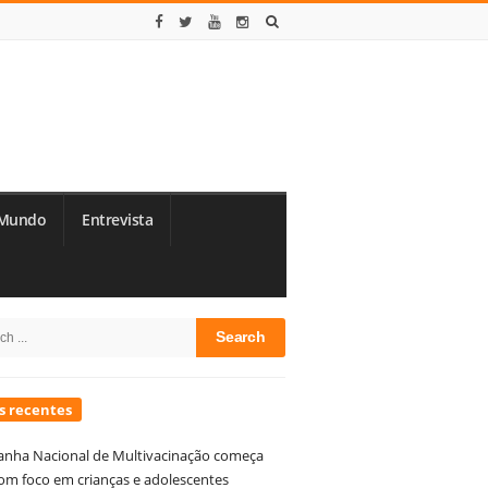
Mundo
Entrevista
te
h
debar
s recentes
nha Nacional de Multivacinação começa
om foco em crianças e adolescentes