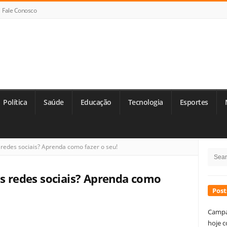
Fale Conosco
Política
Saúde
Educação
Tecnologia
Esportes
Si
 redes sociais? Aprenda como fazer o seu!
Searc
Si
for:
as redes sociais? Aprenda como
Post
Campa
hoje c