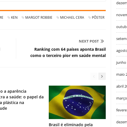
dezem
novem
ME
KEN
MARGOT ROBBIE
MICHAEL CERA
PÔSTER
outub
setem
NEXT POST
l
Ranking com 64 países aponta Brasil
agost
como o terceiro pior em saúde mental
junho
maio 
abril 
o a aparência
ra a saúde: o papel da
março
ia plástica na
tude
fevere
dezem
Brasil é eliminado pela