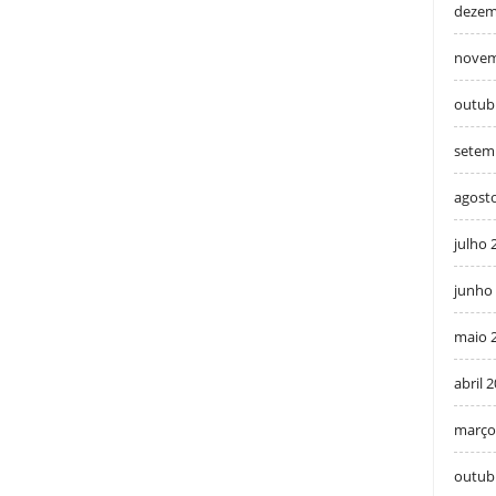
dezem
novem
outub
setem
agost
julho 
junho
maio 
abril 
março
outub