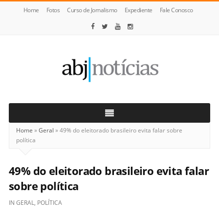
Home
Fotos
Curso de Jornalismo
Expediente
Fale Conosco
ABJ
Notícias
Home
»
Geral
»
49% do eleitorado brasileiro evita falar sobre
política
49% do eleitorado brasileiro evita falar
sobre política
IN
GERAL
,
POLÍTICA