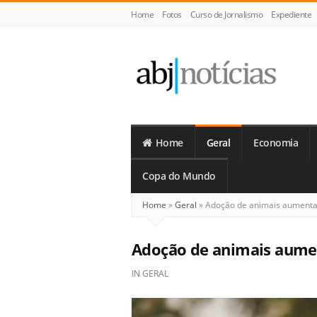
Home
Fotos
Curso de Jornalismo
Expediente
ABJ
Notícias
Home
Geral
Economia
Copa do Mundo
Home
»
Geral
»
Adoção de animais aumenta 
Adoção de animais aumen
IN
GERAL