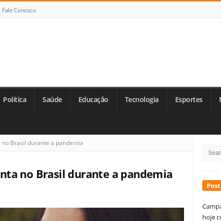
Fale Conosco
Política
Saúde
Educação
Tecnologia
Esportes
Si
no Brasil durante a pandemia
Searc
Si
for:
ta no Brasil durante a pandemia
Post
Campa
hoje c