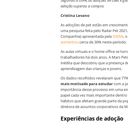
Segundo a UIPA, as adoções de cães e g
adoção superou a compra.
Cristina Levano
As adoções de pet estão em cresciment
uma pesquisa feita pelo Radar Pet 202
Companhia) apresentada pela
SIDAN
, 
aumentou
cerca de 30% neste período.
As aulas virtuais e o home office se tor
trabalhadores há dois anos. A Mars Pet
inédita que descobriu que a presença 
aprendizagem das crianças e jovens.
Os dados recolhidos revelaram que 77% 
mais motivado para estudar
com a pr
importância desse processo em uma ent
papel cada vez mais importante dentro 
hábitos que afetam grande parte da pop
diretora de assuntos corporativos da Ma
Experiências de adoção