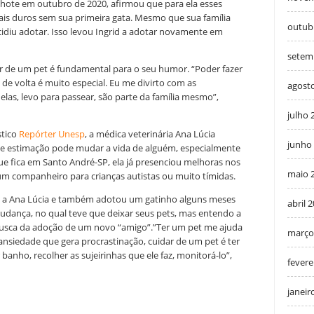
lhote em outubro de 2020, afirmou que para ela esses
is duros sem sua primeira gata. Mesmo que sua família
outub
cidiu adotar. Isso levou Ingrid a adotar novamente em
setem
r de um pet é fundamental para o seu humor. “Poder fazer
 de volta é muito especial. Eu me divirto com as
agost
elas, levo para passear, são parte da família mesmo”,
julho 
stico
Repórter Unesp
, a médica veterinária Ana Lúcia
junho
 de estimação pode mudar a vida de alguém, especialmente
que fica em Santo André-SP, ela já presenciou melhoras nos
maio 
um companheiro para crianças autistas ou muito tímidas.
m a Ana Lúcia e também adotou um gatinho alguns meses
abril 
udança, no qual teve que deixar seus pets, mas entendo a
busca da adoção de um novo “amigo”.”Ter um pet me ajuda
março
ansiedade que gera procrastinação, cuidar de um pet é ter
banho, recolher as sujeirinhas que ele faz, monitorá-lo”,
fevere
janeir