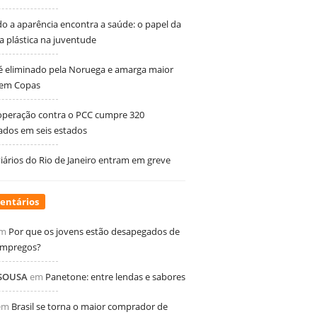
 a aparência encontra a saúde: o papel da
ia plástica na juventude
 é eliminado pela Noruega e amarga maior
 em Copas
peração contra o PCC cumpre 320
dos em seis estados
ários do Rio de Janeiro entram em greve
entários
m
Por que os jovens estão desapegados de
empregos?
 SOUSA
em
Panetone: entre lendas e sabores
em
Brasil se torna o maior comprador de