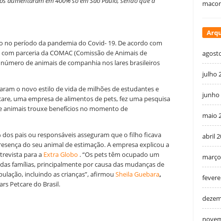
atos aumentaram em 400% só em São Paulo, sendo que a
macon
Arqu
o no período da pandemia do Covid- 19.
De acordo com
1, com parceria da COMAC (Comissão de Animais de
agost
o número de animais de companhia nos lares brasileiros
julho 
naram o novo estilo de vida de
milhões de estudantes e
junho
care, uma empresa de alimentos de pets, fez uma pesquisa
de animais trouxe benefícios no momento de
maio 
dos pais ou responsáveis asseguram que o filho ficava
abril 
esença do seu animal de estimação. A empresa explicou a
revista para a
Extra Globo
. “
Os pets têm ocupado um
março
das famílias, principalmente por causa das mudanças de
ulação, incluindo as crianças”, afirmou
Sheila Guebara
,
fevere
rs Petcare do Brasil.
dezem
novem