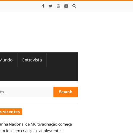
Mundo
Entrevista
te
h
debar
s recentes
nha Nacional de Multivacinação começa
om foco em crianças e adolescentes