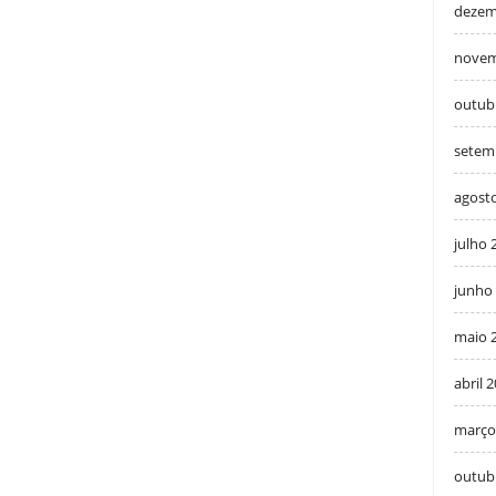
dezem
novem
outub
setem
agost
julho 
junho
maio 
abril 
março
outub