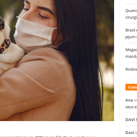
Quando
cirurg
Brasil
jejum
Megao
manda
Rodovi
Com
Ana
e
seus 
DAVI
Davi