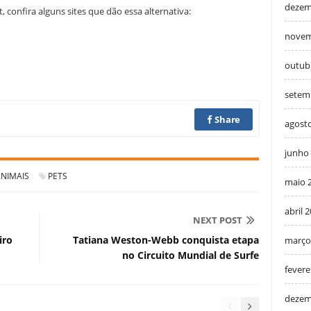
dezem
 confira alguns sites que dão essa alternativa:
novem
outub
setem
Share
agost
junho
NIMAIS
PETS
maio 
abril 
NEXT POST
iro
Tatiana Weston-Webb conquista etapa
março
no Circuito Mundial de Surfe
fevere
dezem