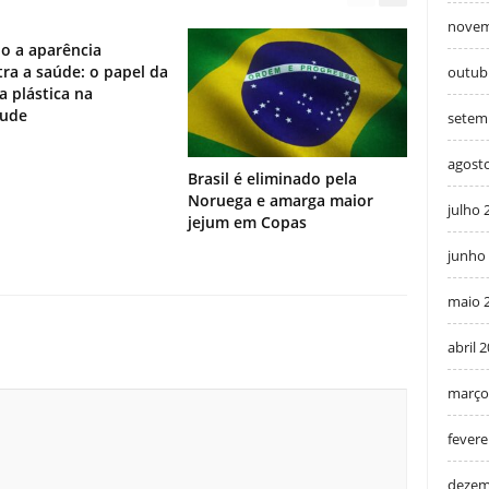
novem
o a aparência
ra a saúde: o papel da
outub
ia plástica na
tude
setem
agost
Brasil é eliminado pela
Noruega e amarga maior
julho 
jejum em Copas
junho
maio 
abril 
março
fevere
dezem