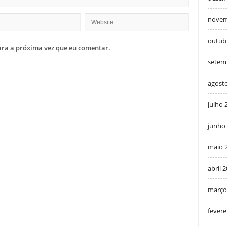
novem
outub
ra a próxima vez que eu comentar.
setem
agost
julho 
junho
maio 
abril 
março
fevere