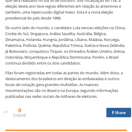
que será realizado no dia 30 de outubro. Sob fiscalização do TSE, a
eleição deste ano teve regras diferentes em relação às anteriores e
também, uma repercussão digital maior. Esta é a nona eleição
presidencial do país desde 1988.
Do outro lado do mundo, o candidato Lula venceu eleições na China,
Coréia do Sul, Singapura, Arábia Saudita, Austrália, Bélgica,
Dinamarca, Holanda, Hungria, Jordânia, Líbano, Malásia, Noruega,
Palestina, Polônia, Quênia, República Tcheca, Suécia e Nova Zelândia.
Já Bolsonaro, conquistou Tóquio, os Emirados Árabes Unidos, Grécia,
Indonésia, Moçambique e República Dominicana. Porém, o Brasil
continua dividido entre os dois candidatos.
Filas foram registradas em todas as partes do mundo. Além disso, o
deslocamento dos brasileiros em direção às embaixadas e outros
locais de votação gera grandes multidões. As maiores
movimentações são no Brasil e na Europa, segundo informações
publicadas nas redes sociais de milhares de eleitores.
0
Share
SHARE