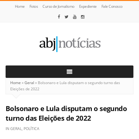
Home
Fotos
Curso de Jornalismo
Expediente
Fale Conosco
ABJ
Notícias
Home
»
Geral
»
Bolsonaro e Lula disputam o segundo turno das
Eleições de 2022
Bolsonaro e Lula disputam o segundo
turno das Eleições de 2022
IN
GERAL
,
POLÍTICA