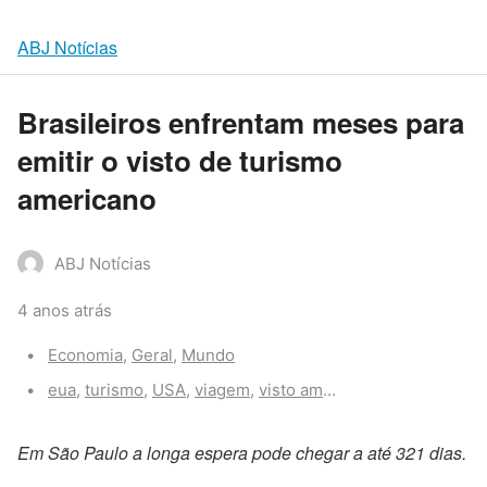
ABJ Notícias
Brasileiros enfrentam meses para
emitir o visto de turismo
americano
ABJ Notícias
4 anos atrás
Categories:
Economia
,
Geral
,
Mundo
Tags:
eua
,
turismo
,
USA
,
viagem
,
visto americano
Em São Paulo a longa espera pode chegar a até 321 dias.