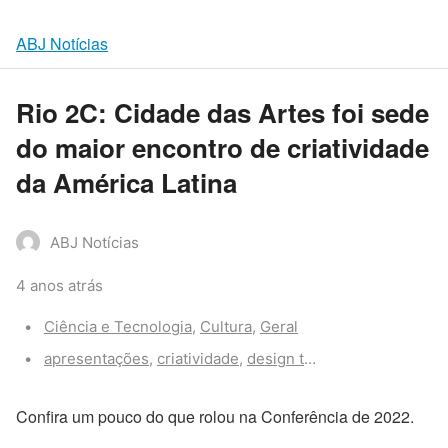
ABJ Notícias
Rio 2C: Cidade das Artes foi sede
do maior encontro de criatividade
da América Latina
ABJ Notícias
4 anos atrás
Categories:
Ciência e Tecnologia
,
Cultura
,
Geral
Tags:
apresentações
,
criatividade
,
design thinking
,
inovação
,
R
Confira um pouco do que rolou na Conferência de 2022.