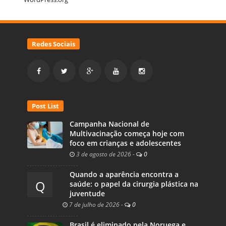
Redes Sociais
Post List
Campanha Nacional de
Multivacinação começa hoje com
foco em crianças e adolescentes
3 de agosto de 2026
-
0
Quando a aparência encontra a
Q
saúde: o papel da cirurgia plástica na
juventude
7 de julho de 2026
-
0
Brasil é eliminado pela Noruega e