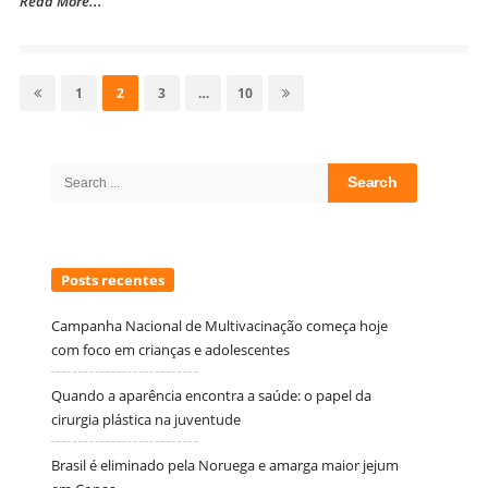
Read More...
Navegação
por
Page
Page
Page
Page
1
2
3
…
10
posts
Site
Sidebar
Search
for:
Posts recentes
Campanha Nacional de Multivacinação começa hoje
com foco em crianças e adolescentes
Quando a aparência encontra a saúde: o papel da
cirurgia plástica na juventude
Brasil é eliminado pela Noruega e amarga maior jejum