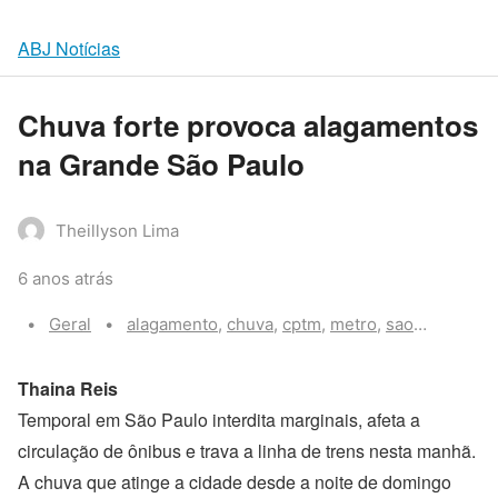
ABJ Notícias
Chuva forte provoca alagamentos
na Grande São Paulo
Theillyson Lima
6 anos atrás
Categories:
Tags:
Geral
alagamento
,
chuva
,
cptm
,
metro
,
sao paulo
Thaina Reis
Temporal em São Paulo interdita marginais, afeta a
circulação de ônibus e trava a linha de trens nesta manhã.
A chuva que atinge a cidade desde a noite de domingo