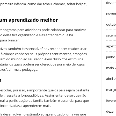
dezem
 primeira infância, como dar tchau, chamar, soltar beijos”,
novem
 um aprendizado melhor
outub
cronograma para atividades pode colaborar para motivar
po delas fica organizado e elas entendem que há
setem
ara brincar.
agost
tivas também é essencial, afinal, reconhecer e saber usar
te à criança conhecer seus próprios sentimentos, emoções,
junho
ém do mundo ao seu redor. Além disso, “os estímulos
tária, os quais podem ser oferecidos por meio de jogos,
maio 
utros”, afirma a pedagoga.
abril 
is
março
scolas, por isso, é importante que os pais sejam bastante
der, ressalta a fonoaudióloga. Assim, entende-se que não
fevere
inal, a participação da família também é essencial para que
e incentivadas a aprenderem mais.
dezem
ola desenvolve no estímulo ao aprendizado, uma vez que