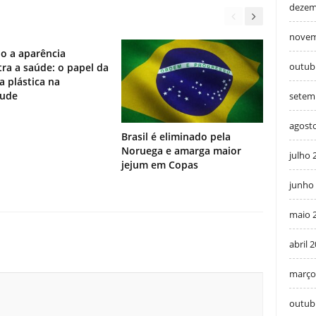
dezem
novem
o a aparência
outub
ra a saúde: o papel da
ia plástica na
tude
setem
agost
Brasil é eliminado pela
Noruega e amarga maior
julho 
jejum em Copas
junho
maio 
abril 
março
outub