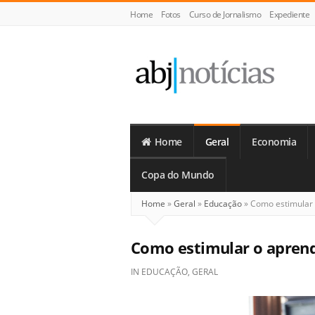
Home
Fotos
Curso de Jornalismo
Expediente
ABJ
Notícias
Home
Geral
Economia
Copa do Mundo
Home
»
Geral
»
Educação
»
Como estimular 
Como estimular o aprend
IN
EDUCAÇÃO
,
GERAL