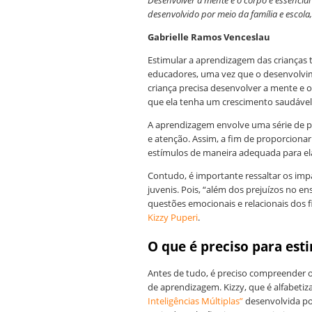
Desenvolver a mente e o corpo é essencial
desenvolvido por meio da família e escola,
Gabrielle Ramos Venceslau
Estimular a aprendizagem das crianças 
educadores, uma vez que o desenvolvime
criança precisa desenvolver a mente e 
que ela tenha um crescimento saudável
A aprendizagem envolve uma série de p
e atenção. Assim, a fim de proporciona
estímulos de maneira adequada para ela
Contudo, é importante ressaltar os im
juvenis. Pois, “além dos prejuízos no e
questões emocionais e relacionais dos f
Kizzy Puperi
.
O que é preciso para est
Antes de tudo, é preciso compreender o
de aprendizagem. Kizzy, que é alfabetiz
Inteligências Múltiplas”
desenvolvida p