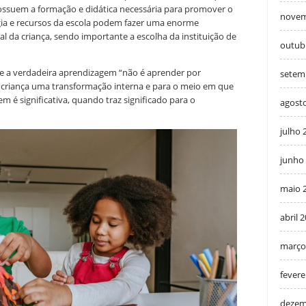
ossuem a formação e didática necessária para promover o
novem
ia e recursos da escola podem fazer uma enorme
l da criança, sendo importante a escolha da instituição de
outub
ue a verdadeira aprendizagem “não é aprender por
setem
 à criança uma transformação interna e para o meio em que
em é significativa, quando traz significado para o
agost
julho 
junho
maio 
abril 
março
fevere
dezem