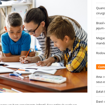
Quando
cirurg
Brasil
jejum
Megao
manda
Rodovi
Com
Ana
e
seus 
DAVI
Davi