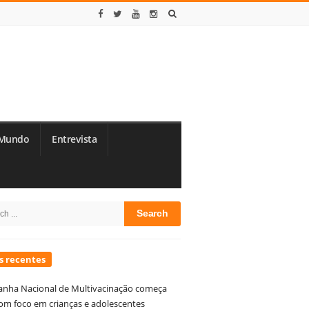
Mundo
Entrevista
te
h
debar
s recentes
nha Nacional de Multivacinação começa
om foco em crianças e adolescentes