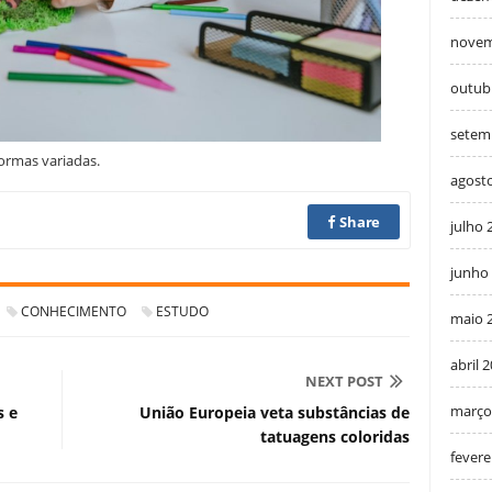
novem
outub
setem
ormas variadas.
agost
Share
julho 
junho
CONHECIMENTO
ESTUDO
maio 
abril 
NEXT POST
março
s e
União Europeia veta substâncias de
tatuagens coloridas
fevere