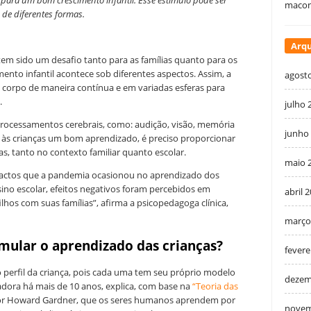
 para um bom crescimento infantil. Esse estímulo pode ser
macon
 de diferentes formas.
Arqu
tem sido um desafio tanto para as famílias quanto para os
nto infantil acontece sob diferentes aspectos. Assim, a
agost
o corpo de maneira contínua e em variadas esferas para
.
julho 
rocessamentos cerebrais, como: audição, visão, memória
junho
r às crianças um bom aprendizado, é preciso proporcionar
s, tanto no contexto familiar quanto escolar.
maio 
pactos que a pandemia ocasionou no aprendizado dos
nsino escolar, efeitos negativos foram percebidos em
abril 
ilhos com suas famílias”, afirma a psicopedagoga clínica,
março
imular o aprendizado das crianças?
fevere
 perfil da criança, pois cada uma tem seu próprio modelo
dezem
adora há mais de 10 anos, explica, com base na
“Teoria das
or Howard Gardner, que os seres humanos aprendem por
novem