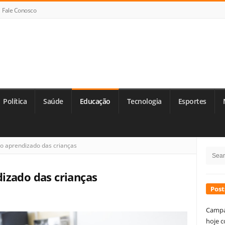
Fale Conosco
Política
Saúde
Educação
Tecnologia
Esportes
Si
o aprendizado das crianças
Searc
Si
for:
izado das crianças
Post
Campa
hoje c