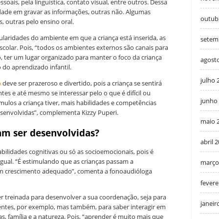
soais, pela linguística, contato visual, entre outros. Dessa
idade em gravar as informações, outras não. Algumas
outub
 outras pelo ensino oral.
ularidades do ambiente em que a criança está inserida, as
setem
escolar. Pois, “todos os ambientes externos são canais para
, ter um lugar organizado para manter o foco da criança
agost
do aprendizado infantil.
julho 
o
deve ser prazeroso e divertido, pois a criança se sentirá
tes e até mesmo se interessar pelo o que é difícil ou
junho
mulos a criança tiver, mais habilidades e competências
desenvolvidas”, complementa Kizzy Puperi.
maio 
am ser desenvolvidas?
abril 
bilidades cognitivas ou só as socioemocionais, pois é
igual. “É estimulando que as crianças passam a
março
um crescimento adequado”, comenta a fonoaudióloga
fevere
r treinada para desenvolver a sua coordenação, seja para
janeir
entes, por exemplo, mas também, para saber interagir em
s, família e a natureza. Pois, “aprender é muito mais que