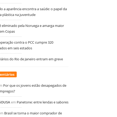
 a aparência encontra a saúde: o papel da
ia plástica na juventude
 é eliminado pela Noruega e amarga maior
 em Copas
peração contra o PCC cumpre 320
dos em seis estados
ários do Rio de Janeiro entram em greve
entários
m
Por que os jovens estão desapegados de
empregos?
 SOUSA
em
Panetone: entre lendas e sabores
em
Brasil se torna o maior comprador de