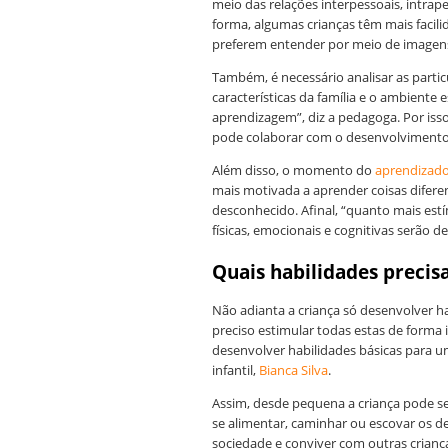
meio das relações interpessoais, intrapes
forma, algumas crianças têm mais facil
preferem entender por meio de imagens,
Também, é necessário analisar as partic
características da família e o ambiente 
aprendizagem”, diz a pedagoga. Por isso
pode colaborar com o desenvolvimento 
Além disso, o momento do
aprendizad
mais motivada a aprender coisas diferen
desconhecido. Afinal, “quanto mais estí
físicas, emocionais e cognitivas serão 
Quais habilidades precis
Não adianta a criança só desenvolver ha
preciso estimular todas estas de forma 
desenvolver habilidades básicas para 
infantil,
Bianca Silva
.
Assim, desde pequena a criança pode se
se alimentar, caminhar ou escovar os d
sociedade e conviver com outras criança