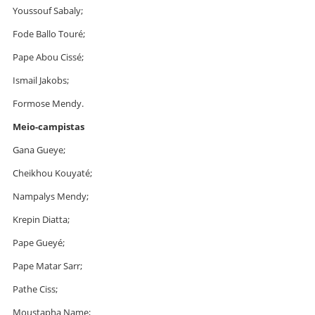
Youssouf Sabaly;
Fode Ballo Touré;
Pape Abou Cissé;
Ismail Jakobs;
Formose Mendy.
Meio-campistas
Gana Gueye;
Cheikhou Kouyaté;
Nampalys Mendy;
Krepin Diatta;
Pape Gueyé;
Pape Matar Sarr;
Pathe Ciss;
Moustapha Name;