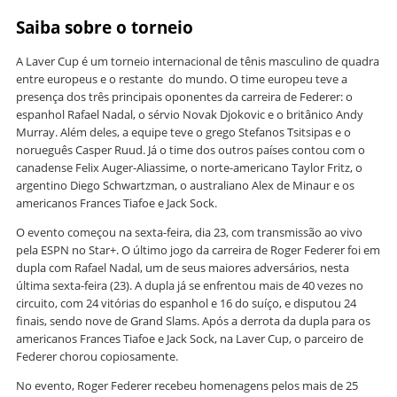
Saiba sobre o torneio
A Laver Cup é um torneio internacional de tênis masculino de quadra
entre europeus e o restante do mundo. O time europeu teve a
presença dos três principais oponentes da carreira de Federer: o
espanhol Rafael Nadal, o sérvio Novak Djokovic e o britânico Andy
Murray. Além deles, a equipe teve o grego Stefanos Tsitsipas e o
norueguês Casper Ruud. Já o time dos outros países contou com o
canadense Felix Auger-Aliassime, o norte-americano Taylor Fritz, o
argentino Diego Schwartzman, o australiano Alex de Minaur e os
americanos Frances Tiafoe e Jack Sock.
O evento começou na sexta-feira, dia 23, com transmissão ao vivo
pela ESPN no Star+. O último jogo da carreira de Roger Federer foi em
dupla com Rafael Nadal, um de seus maiores adversários, nesta
última sexta-feira (23). A dupla já se enfrentou mais de 40 vezes no
circuito, com 24 vitórias do espanhol e 16 do suíço, e disputou 24
finais, sendo nove de Grand Slams. Após a derrota da dupla para os
americanos Frances Tiafoe e Jack Sock, na Laver Cup, o parceiro de
Federer chorou copiosamente.
No evento, Roger Federer recebeu homenagens pelos mais de 25