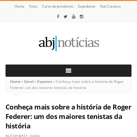
Home
Fotos
Curso de Jornalismo
Expediente
Fale Conosco
ABJ
Notícias
Home
»
Geral
»
Esportes
»
Conheça mais sobre a história de Roger
Federer: um dos maiores tenistas da história
Conheça mais sobre a história de Roger
Federer: um dos maiores tenistas da
história
IN
ESPORTES
,
GERAL