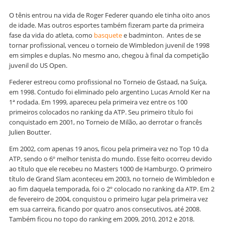
O tênis entrou na vida de Roger Federer quando ele tinha oito anos
de idade. Mas outros esportes também fizeram parte da primeira
fase da vida do atleta, como
basquete
e badminton. Antes de se
tornar profissional, venceu o torneio de Wimbledon juvenil de 1998
em simples e duplas. No mesmo ano, chegou à final da competição
juvenil do US Open.
Federer estreou como profissional no Torneio de Gstaad, na Suíça,
em 1998. Contudo foi eliminado pelo argentino Lucas Arnold Ker na
1ª rodada. Em 1999, apareceu pela primeira vez entre os 100
primeiros colocados no ranking da ATP. Seu primeiro título foi
conquistado em 2001, no Torneio de Milão, ao derrotar o francês
Julien Boutter.
Em 2002, com apenas 19 anos, ficou pela primeira vez no Top 10 da
ATP, sendo o 6º melhor tenista do mundo. Esse feito ocorreu devido
ao título que ele recebeu no Masters 1000 de Hamburgo. O primeiro
título de Grand Slam aconteceu em 2003, no torneio de Wimbledon e
ao fim daquela temporada, foi o 2º colocado no ranking da ATP. Em 2
de fevereiro de 2004, conquistou o primeiro lugar pela primeira vez
em sua carreira, ficando por quatro anos consecutivos, até 2008.
Também ficou no topo do ranking em 2009, 2010, 2012 e 2018.