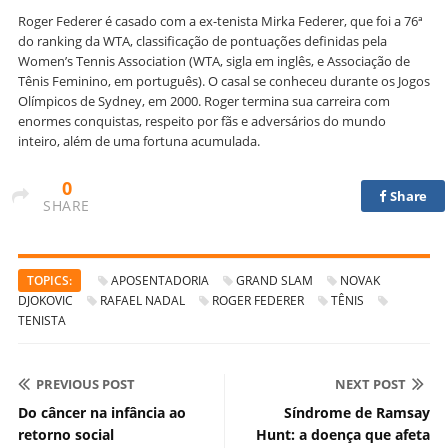
Roger Federer é casado com a ex-tenista Mirka Federer, que foi a 76ª
do ranking da WTA, classificação de pontuações definidas pela
Women’s Tennis Association (WTA, sigla em inglês, e Associação de
Tênis Feminino, em português). O casal se conheceu durante os Jogos
Olímpicos de Sydney, em 2000. Roger termina sua carreira com
enormes conquistas, respeito por fãs e adversários do mundo
inteiro, além de uma fortuna acumulada.
0
Share
SHARE
TOPICS:
APOSENTADORIA
GRAND SLAM
NOVAK
DJOKOVIC
RAFAEL NADAL
ROGER FEDERER
TÊNIS
TENISTA
PREVIOUS POST
NEXT POST
Do câncer na infância ao
Síndrome de Ramsay
retorno social
Hunt: a doença que afeta