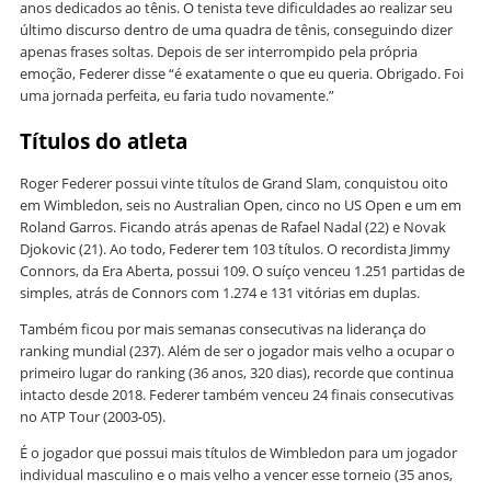
anos dedicados ao tênis. O tenista teve dificuldades ao realizar seu
último discurso dentro de uma quadra de tênis, conseguindo dizer
apenas frases soltas. Depois de ser interrompido pela própria
emoção, Federer disse “é exatamente o que eu queria. Obrigado. Foi
uma jornada perfeita, eu faria tudo novamente.”
Títulos do atleta
Roger Federer possui vinte títulos de Grand Slam, conquistou oito
em Wimbledon, seis no Australian Open, cinco no US Open e um em
Roland Garros. Ficando atrás apenas de Rafael Nadal (22) e Novak
Djokovic (21). Ao todo, Federer tem 103 títulos. O recordista Jimmy
Connors, da Era Aberta, possui 109. O suíço venceu 1.251 partidas de
simples, atrás de Connors com 1.274 e 131 vitórias em duplas.
Também ficou por mais semanas consecutivas na liderança do
ranking mundial (237). Além de ser o jogador mais velho a ocupar o
primeiro lugar do ranking (36 anos, 320 dias), recorde que continua
intacto desde 2018. Federer também venceu 24 finais consecutivas
no ATP Tour (2003-05).
É o jogador que possui mais títulos de Wimbledon para um jogador
individual masculino e o mais velho a vencer esse torneio (35 anos,