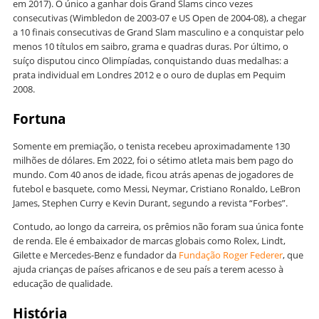
em 2017). O único a ganhar dois Grand Slams cinco vezes
consecutivas (Wimbledon de 2003-07 e US Open de 2004-08), a chegar
a 10 finais consecutivas de Grand Slam masculino e a conquistar pelo
menos 10 títulos em saibro, grama e quadras duras. Por último, o
suíço disputou cinco Olimpíadas, conquistando duas medalhas: a
prata individual em Londres 2012 e o ouro de duplas em Pequim
2008.
Fortuna
Somente em premiação, o tenista recebeu aproximadamente 130
milhões de dólares. Em 2022, foi o sétimo atleta mais bem pago do
mundo. Com 40 anos de idade, ficou atrás apenas de jogadores de
futebol e basquete, como Messi, Neymar, Cristiano Ronaldo, LeBron
James, Stephen Curry e Kevin Durant, segundo a revista “Forbes”.
Contudo, ao longo da carreira, os prêmios não foram sua única fonte
de renda. Ele é embaixador de marcas globais como Rolex, Lindt,
Gilette e Mercedes-Benz e fundador da
Fundação Roger Federer
, que
ajuda crianças de países africanos e de seu país a terem acesso à
educação de qualidade.
História