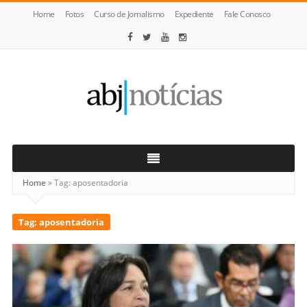
Home
Fotos
Curso de Jornalismo
Expediente
Fale Conosco
ABJ
Notícias
Home
»
Tag:
aposentadoria
Tag:
aposentadoria