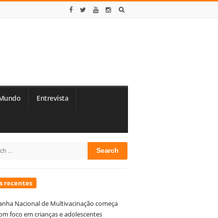
Mundo
Entrevista
te
h
debar
s recentes
nha Nacional de Multivacinação começa
om foco em crianças e adolescentes