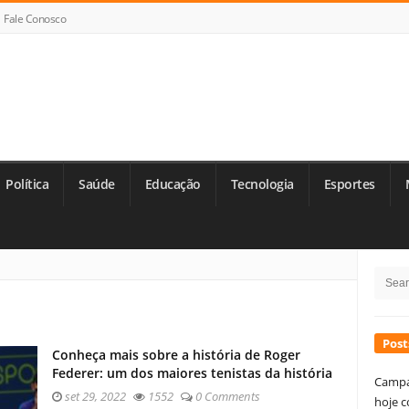
Fale Conosco
Política
Saúde
Educação
Tecnologia
Esportes
Si
Searc
Si
for:
Post
Conheça mais sobre a história de Roger
Federer: um dos maiores tenistas da história
Campa
set 29, 2022
1552
0 Comments
hoje c