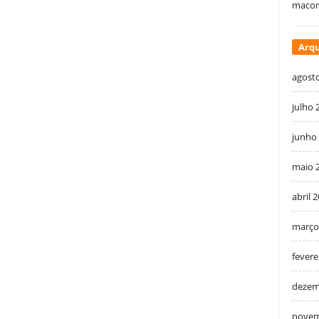
macon
Arqu
agost
julho 
junho
maio 
abril 
março
fevere
dezem
novem