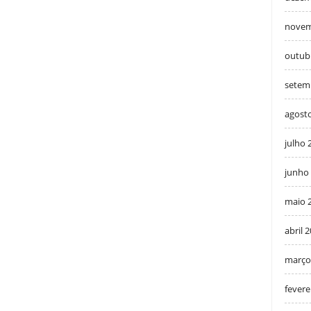
novem
outub
setem
agost
julho 
junho
maio 
abril 
março
fevere