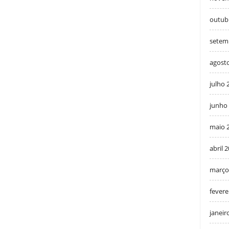
outub
setem
agost
julho 
junho
maio 
abril 
março
fevere
janeir