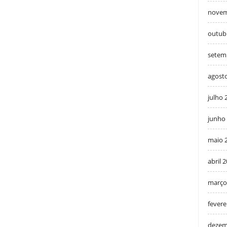
novem
outub
setem
agost
julho 
junho
maio 
abril 
março
fevere
dezem