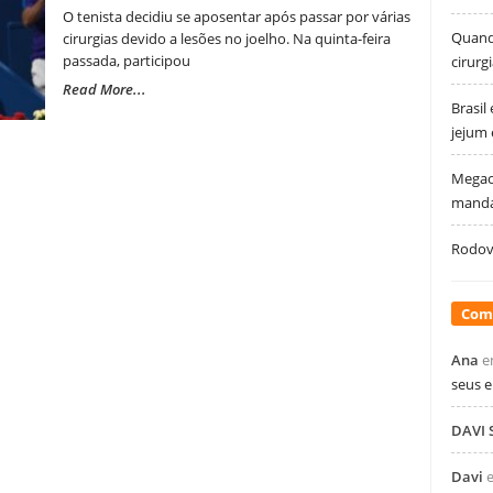
O tenista decidiu se aposentar após passar por várias
Quando
cirurgias devido a lesões no joelho. Na quinta-feira
passada, participou
cirurg
Read More...
Brasil
jejum
Megao
manda
Rodovi
Com
Ana
e
seus 
DAVI
Davi