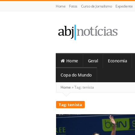
Home
Fotos
Curso de Jornalismo
Expediente
ABJ
Notícias
Home
Geral
Economia
Copa do Mundo
Home
»
Tag:
tenista
Tag:
tenista