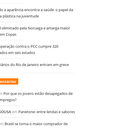
 a aparência encontra a saúde: o papel da
ia plástica na juventude
 é eliminado pela Noruega e amarga maior
 em Copas
peração contra o PCC cumpre 320
dos em seis estados
ários do Rio de Janeiro entram em greve
entários
m
Por que os jovens estão desapegados de
empregos?
 SOUSA
em
Panetone: entre lendas e sabores
em
Brasil se torna o maior comprador de