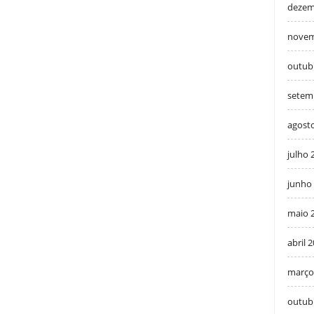
dezem
novem
outub
setem
agost
julho 
junho
maio 
abril 
março
outub