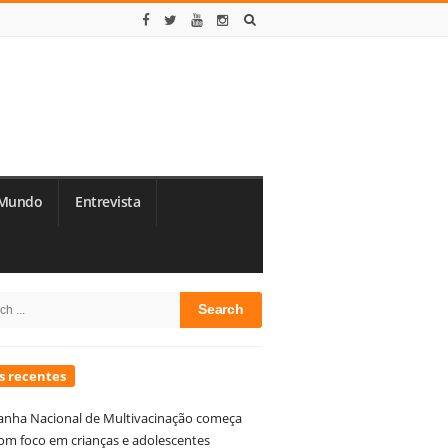
Mundo
Entrevista
te
h
debar
s recentes
nha Nacional de Multivacinação começa
om foco em crianças e adolescentes