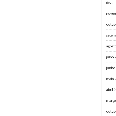
dezem
novem
outub
setem
agost
julho 
junho
maio 
abril 
março
outub