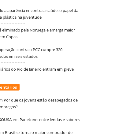
 a aparência encontra a saúde: o papel da
ia plástica na juventude
 é eliminado pela Noruega e amarga maior
 em Copas
peração contra o PCC cumpre 320
dos em seis estados
ários do Rio de Janeiro entram em greve
entários
m
Por que os jovens estão desapegados de
empregos?
 SOUSA
em
Panetone: entre lendas e sabores
em
Brasil se torna o maior comprador de