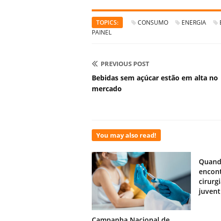
TOPICS:
CONSUMO
ENERGIA
PAINEL
PREVIOUS POST
Bebidas sem açúcar estão em alta no
mercado
You may also read!
Quand
encont
cirurg
juven
Campanha Nacional de