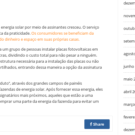
dezem
novem
energia solar por meio de assinantes cresceu. O serviço
outub
ta da praticidade.
Os consumidores se beneficiam da
o dinheiro e espaço em suas próprias casas.
setem
 um grupo de pessoas instalar placas fotovoltaicas em
agost
ras, dividindo o custo total para não pesar a ninguém.
strutura necessária para a instalação das placas ou não
junho
tilhados, entrando dessa maneira a opção da assinatura
maio 
duto’’, através dos grandes campos de painéis
zendas de energia solar. Após fornecer essa energia, eles
abril 
signatários mais próximos, aqueles que estão a uma
omprar uma parte da energia da fazenda para evitar um
março
fevere
Share
dezem