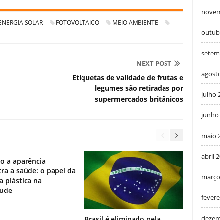
novem
ENERGIA SOLAR
FOTOVOLTAICO
MEIO AMBIENTE
outub
setem
NEXT POST
agost
Etiquetas de validade de frutas e
legumes são retiradas por
julho 
supermercados britânicos
junho
maio 
abril 
o a aparência
ra a saúde: o papel da
março
ia plástica na
tude
fevere
dezem
Brasil é eliminado pela