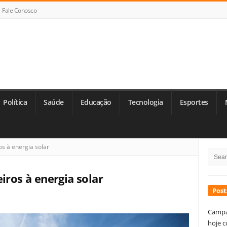
Fale Conosco
Política
Saúde
Educação
Tecnologia
Esportes
Si
s à energia solar
Searc
Si
for:
iros à energia solar
Post
Campa
hoje c