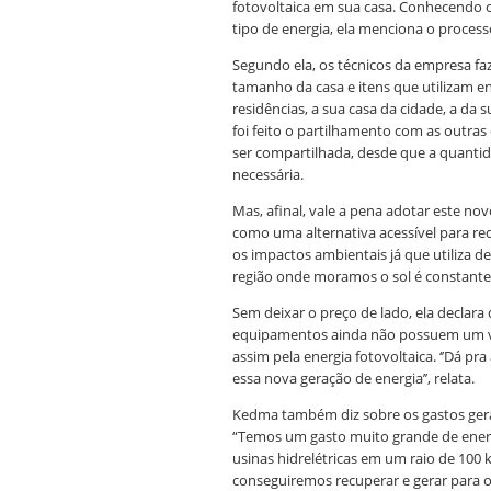
fotovoltaica em sua casa. Conhecendo o
tipo de energia, ela menciona o process
Segundo ela, os técnicos da empresa faze
tamanho da casa e itens que utilizam ene
residências, a sua casa da cidade, a da su
foi feito o partilhamento com as outras 
ser compartilhada, desde que a quantid
necessária.
Mas, afinal, vale a pena adotar este nov
como uma alternativa acessível para re
os impactos ambientais já que utiliza d
região onde moramos o sol é constante 
Sem deixar o preço de lado, ela declara 
equipamentos ainda não possuem um v
assim pela energia fotovoltaica. ‘’Dá pr
essa nova geração de energia’’, relata.
Kedma também diz sobre os gastos gera
“Temos um gasto muito grande de ener
usinas hidrelétricas em um raio de 100
conseguiremos recuperar e gerar para 