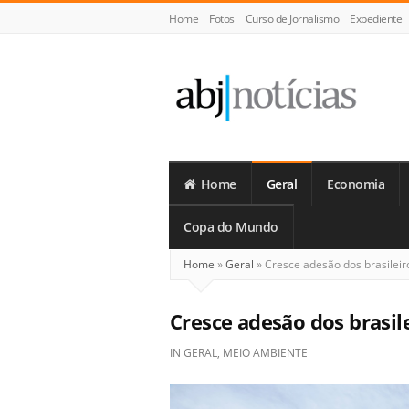
Home
Fotos
Curso de Jornalismo
Expediente
ABJ
Notícias
Home
Geral
Economia
Copa do Mundo
Home
»
Geral
»
Cresce adesão dos brasileiro
Cresce adesão dos brasile
IN
GERAL
,
MEIO AMBIENTE