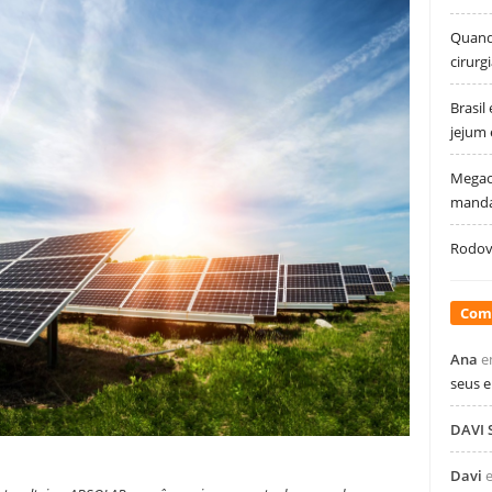
Quando
cirurg
Brasil
jejum
Megao
manda
Rodovi
Com
Ana
e
seus 
DAVI
Davi