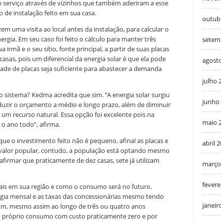
 serviço através de vizinhos que também aderiram a esse
o de instalação feito em sua casa.
outub
m uma visita ao local antes da instalação, para calcular o
rgia. Em seu caso foi feito o cálculo para manter três
setem
a irmã e o seu sítio, fonte principal, a partir de suas placas
casas, pois um diferencial da energia solar é que ela pode
agost
ade de placas seja suficiente para abastecer a demanda
julho 
o sistema? Kedma acredita que sim. ‘’A energia solar surgiu
junho
duzir o orçamento a médio e longo prazo, além de diminuir
e um recurso natural. Essa opção foi excelente pois na
maio 
o ano todo”, afirma.
que o investimento feito não é pequeno, afinal as placas e
abril 
alor popular, contudo, a população está optando mesmo
a afirmar que praticamente de dez casas, sete já utilizam
março
fevere
is em sua região e como o consumo será no futuro.
gia mensal e as taxas das concessionárias mesmo tendo
janeir
 km, mesmo assim ao longo de três ou quatro anos
o próprio consumo com custo praticamente zero e por