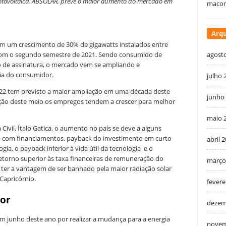
 Fotovoltaica, ABSOLAR, prevê o maior aumento do mercado em
macon
Arqu
om um crescimento de 30% de gigawatts instalados entre
com o segundo semestre de 2021. Sendo consumido de
agost
 de assinatura, o mercado vem se ampliando e
ia do consumidor.
julho 
22 tem previsto a maior ampliação em uma década deste
junho
ção deste meio os empregos tendem a crescer para melhor
maio 
vil, Ítalo Gatica, o aumento no país se deve a alguns
gia com financiamentos, payback do investimento em curto
abril 
gia, o payback inferior à vida útil da tecnologia e o
etorno superior às taxa financeiras de remuneração do
março
l ter a vantagem de ser banhado pela maior radiação solar
 Capricórnio.
fevere
dor
dezem
m junho deste ano por realizar a mudança para a energia
novem