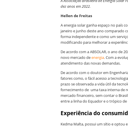
A Associação Brasileira de Energia Solar
dez anos em 2022.
Hellen de Freitas
A energia solar ganha espaço no país c
janeiro e junho deste ano comparado 
forma independente e como um serviço
modificando para melhorar a experiênc
De acordo com a ABSOLAR, o ano de 20
novo mercado de
energia
. Com a evolu
atendimento das novas demandas.
De acordo com o doutor em Engenharia Ci
fatores como, o fácil acesso a tecnolo
prazo se observada a vida útil da tecnolo
fornecimento de uma taxa interna de r
mercado financeiro, sem contar o Brasi
entre a linha do Equador e o trópico de
Experiência do consumi
Kedma Malta, possui um sítio e optou e