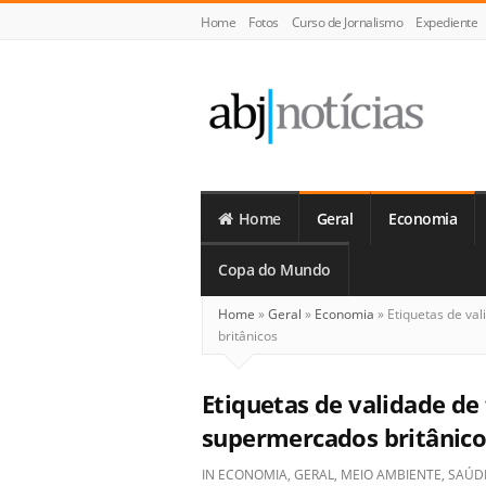
Home
Fotos
Curso de Jornalismo
Expediente
ABJ
Notícias
Home
Geral
Economia
Copa do Mundo
Home
»
Geral
»
Economia
»
Etiquetas de val
britânicos
Etiquetas de validade de
supermercados britânico
IN
ECONOMIA
,
GERAL
,
MEIO AMBIENTE
,
SAÚD