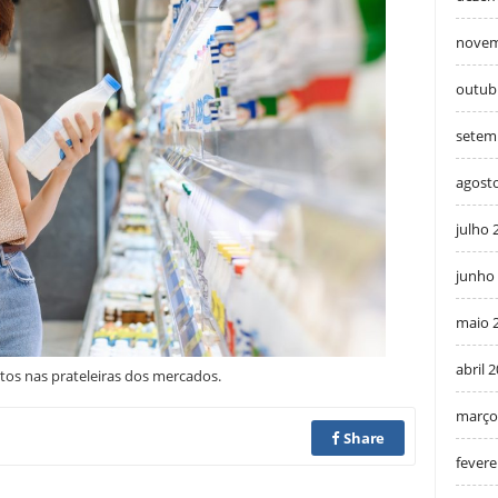
novem
outub
setem
agost
julho 
junho
maio 
abril 
ntos nas prateleiras dos mercados.
março
Share
fevere