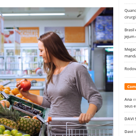
Quando
cirurg
Brasil
jejum
Megao
manda
Rodovi
Com
Ana
e
seus 
DAVI
Davi