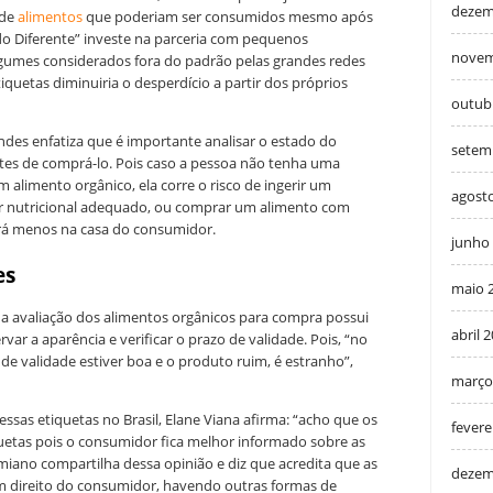
dezem
 de
alimentos
que poderiam ser consumidos mesmo após
do Diferente” investe na parceria com pequenos
novem
legumes considerados fora do padrão pelas grandes redes
tiquetas diminuiria o desperdício a partir dos próprios
outub
ndes enfatiza que é importante analisar o estado do
setem
tes de comprá-lo. Pois caso a pessoa não tenha uma
 alimento orgânico, ela corre o risco de ingerir um
agost
lor nutricional adequado, ou comprar um alimento com
rá menos na casa do consumidor.
junho
es
maio 
a avaliação dos alimentos orgânicos para compra possui
abril 
var a aparência e verificar o prazo de validade. Pois, “no
 de validade estiver boa e o produto ruim, é estranho”,
março
essas etiquetas no Brasil, Elane Viana afirma: “acho que os
fevere
etas pois o consumidor fica melhor informado sobre as
miano compartilha dessa opinião e diz que acredita que as
dezem
um direito do consumidor, havendo outras formas de