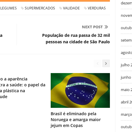
dezem
LEGUMES
SUPERMERCADOS
VALIDADE
VERDURAS
novem
NEXT POST
outub
ia
População de rua passa de 32 mil
setem
pessoas na cidade de São Paulo
agost
julho 
junho
o a aparência
ra a saúde: o papel da
maio 
ia plástica na
tude
abril 
Brasil é eliminado pela
março
Noruega e amarga maior
jejum em Copas
outub