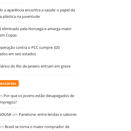
 a aparência encontra a saúde: o papel da
ia plástica na juventude
 é eliminado pela Noruega e amarga maior
 em Copas
peração contra o PCC cumpre 320
dos em seis estados
ários do Rio de Janeiro entram em greve
entários
m
Por que os jovens estão desapegados de
empregos?
 SOUSA
em
Panetone: entre lendas e sabores
em
Brasil se torna o maior comprador de