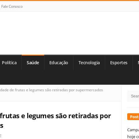
Fale Conosco
Política
Saúde
Educação
Tecnologia
Esportes
Si
idade de frutas e legumes são retiradas por supermercados
Searc
Si
for:
 frutas e legumes são retiradas por
Post
s
Campa
E
hoje c