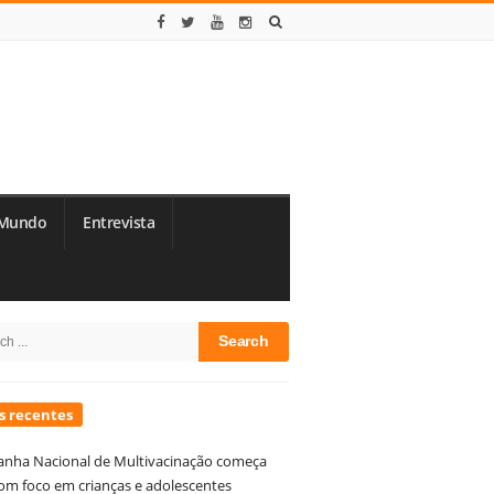
Mundo
Entrevista
te
h
debar
s recentes
nha Nacional de Multivacinação começa
om foco em crianças e adolescentes