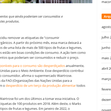
macon
imentos que ainda poderiam ser consumidos e
Arqu
stes produtos.
agost
julho 
cidiu remover as etiquetas de “consumir
rgânicos. A partir do próximo mês, essa marca deixará a
os de uma lista de mais de 500 tipos de frutas e legumes,
junho
 estes estão em boas condições de consumo. A ação tem como
mentos que poderiam ser consumidos e reduzir o preço.
maio 
sponíveis para o consumo são desperdiçados
anualmente,
abril 
nidas para o Meio Ambiente. Esse desperdício contribui
o consumidor, afirma o supermercado Wairtrose.
março
 da FAO (Organizações das Nações Unidas para a
am o
desperdício de um terço da produção alimentar
todos
fevere
airtrose foi um dos últimos a tomar essa iniciativa. O
dezem
 etiquetas de 100 produtos em 2018. Além deste, o Marks
ipos de frutas e legumes. Em janeiro de 2022, o
novem