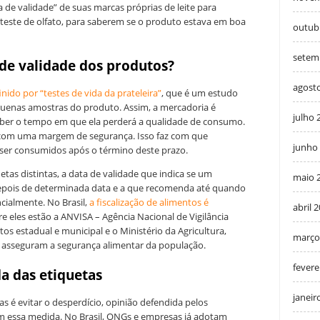
 de validade” de suas marcas próprias de leite para
teste de olfato, para saberem se o produto estava em boa
outub
setem
de validade dos produtos?
agost
nido por “testes de vida da prateleira”
, que é um estudo
equenas amostras do produto. Assim, a mercadoria é
julho 
saber o tempo em que ela perderá a qualidade de consumo.
 com uma margem de segurança. Isso faz com que
junho
ser consumidos após o término deste prazo.
etas distintas, a data de validade que indica se um
maio 
pois de determinada data e a que recomenda até quando
cialmente. No Brasil,
a fiscalização de alimentos é
abril 
re eles estão a ANVISA – Agência Nacional de Vigilância
itos estadual e municipal e o Ministério da Agricultura,
março
s asseguram a segurança alimentar da população.
fevere
a das etiquetas
janeir
as é evitar o desperdício, opinião defendida pelos
 essa medida. No Brasil, ONGs e empresas já adotam