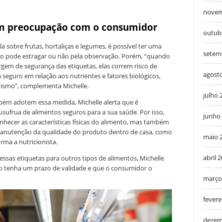
novem
am preocupação com o consumidor
outub
la sobre frutas, hortaliças e legumes, é possível ter uma
setem
o pode estragar ou não pela observação. Porém, “quando
gem de segurança das etiquetas, elas correm risco de
agost
seguro em relação aos nutrientes e fatores biológicos,
nismo”, complementa Michelle.
julho 
bém adotem essa medida, Michelle alerta que é
sufrua de alimentos seguros para a sua saúde. Por isso,
junho
ecer as características físicas do alimento, mas também
manutenção da qualidade do produto dentro de casa, como
maio 
rma a nutricionista.
abril 
dessas etiquetas para outros tipos de alimentos, Michelle
to tenha um prazo de validade e que o consumidor o
março
fevere
dezem