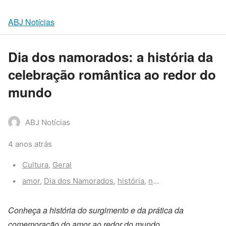
ABJ Notícias
Dia dos namorados: a história da
celebração romântica ao redor do
mundo
ABJ Notícias
4 anos atrás
Categories:
Cultura
,
Geral
Tags:
amor
,
Dia dos Namorados
,
história
,
namorado
,
namoro
,
s
Conheça a história do surgimento e da prática da
comemoração do amor ao redor do mundo.