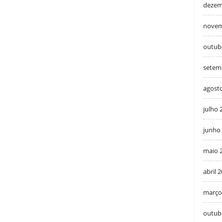
dezem
novem
outub
setem
agost
julho 
junho
maio 
abril 
março
outub