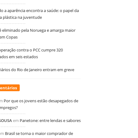
 a aparência encontra a saúde: o papel da
ia plástica na juventude
 é eliminado pela Noruega e amarga maior
 em Copas
peração contra o PCC cumpre 320
dos em seis estados
ários do Rio de Janeiro entram em greve
entários
m
Por que os jovens estão desapegados de
empregos?
 SOUSA
em
Panetone: entre lendas e sabores
em
Brasil se torna o maior comprador de