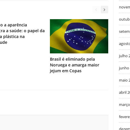
novem
outub
o a aparência
ra a saúde: o papel da
setem
ia plástica na
tude
agost
julho 
Brasil é eliminado pela
Noruega e amarga maior
junho
jejum em Copas
maio 
abril 
março
fevere
dezem