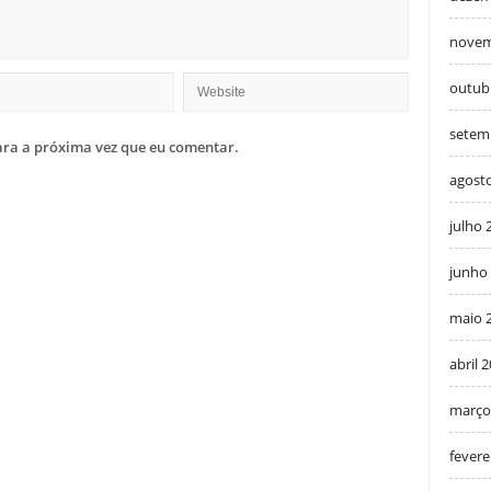
novem
outub
setem
ra a próxima vez que eu comentar.
agost
julho 
junho
maio 
abril 
março
fevere