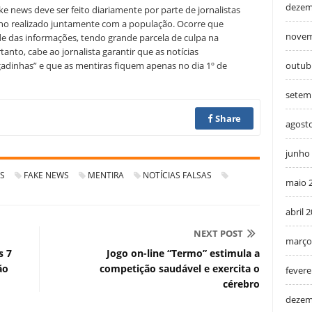
dezem
ke news deve ser feito diariamente por parte de jornalistas
ho realizado juntamente com a população. Ocorre que
novem
e das informações, tendo grande parcela de culpa na
tanto, cabe ao jornalista garantir que as notícias
outub
adinhas” e que as mentiras fiquem apenas no dia 1º de
setem
Share
agost
junho
ES
FAKE NEWS
MENTIRA
NOTÍCIAS FALSAS
maio 
abril 
NEXT POST
março
s 7
Jogo on-line “Termo” estimula a
ão
competição saudável e exercita o
fevere
cérebro
dezem