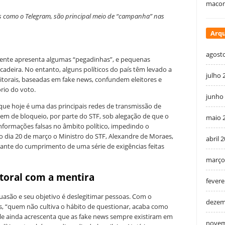
macon
as como o Telegram, são principal meio de “campanha” nas
Arqu
agost
lmente apresenta algumas “pegadinhas”, e pequenas
adeira. No entanto, alguns políticos do país têm levado a
julho 
itorais, baseadas em fake news, confundem eleitores e
ório do voto.
junho
ue hoje é uma das principais redes de transmissão de
em de bloqueio, por parte do STF, sob alegação de que o
maio 
informações falsas no âmbito político, impedindo o
 dia 20 de março o Ministro do STF, Alexandre de Moraes,
abril 
iante do cumprimento de uma série de exigências feitas
março
itoral com a mentira
fevere
asão e seu objetivo é deslegitimar pessoas. Com o
dezem
ais, “quem não cultiva o hábito de questionar, acaba como
Ele ainda acrescenta que as fake news sempre existiram em
novem