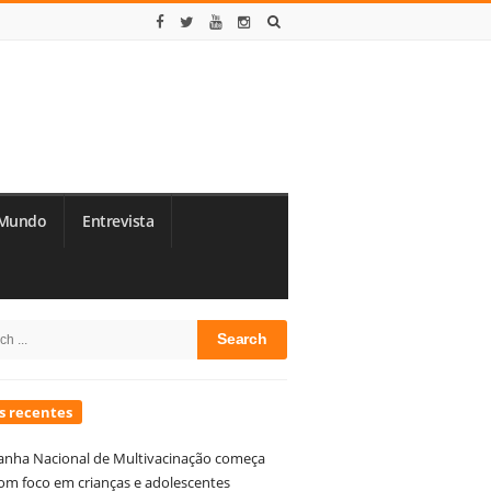
Mundo
Entrevista
te
h
debar
s recentes
nha Nacional de Multivacinação começa
om foco em crianças e adolescentes