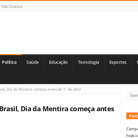
Fale Conosco
Política
Saúde
Educação
Tecnologia
Esportes
Si
il, Dia da Mentira começa antes de 1° de abril
Searc
Si
for:
Brasil, Dia da Mentira começa antes
Post
Campa
hoje c