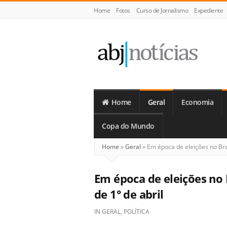
Home
Fotos
Curso de Jornalismo
Expediente
ABJ
Notícias
Home
Geral
Economia
Copa do Mundo
Home
»
Geral
»
Em época de eleições no Bras
Em época de eleições no 
de 1° de abril
IN
GERAL
,
POLÍTICA