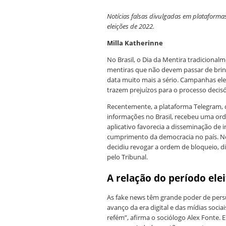
Notícias falsas divulgadas em plataform
eleições de 2022.
Milla Katherinne
No Brasil, o Dia da Mentira tradiciona
mentiras que não devem passar de brinc
data muito mais a sério. Campanhas ele
trazem prejuízos para o processo decis
Recentemente, a plataforma Telegram, q
informações no Brasil, recebeu uma ord
aplicativo favorecia a disseminação de 
cumprimento da democracia no país. No
decidiu revogar a ordem de bloqueio, d
pelo Tribunal.
A relação do período ele
As fake news têm grande poder de persu
avanço da era digital e das mídias soci
refém”, afirma o sociólogo Alex Fonte. 