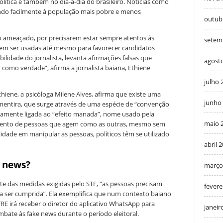
lítica e também no dia-a-dia do brasileiro. Notícias como
ando facilmente à população mais pobre e menos
outub
ido ameaçado, por precisarem estar sempre atentos às
setem
em ser usadas até mesmo para favorecer candidatos
ilidade do jornalista, levanta afirmações falsas que
agost
 como verdade”, afirma a jornalista baiana, Ethiene
julho 
iene, a psicóloga Milene Alves, afirma que existe uma
junho
mentira, que surge através de uma espécie de “convenção
retamente ligada ao “efeito manada”, nome usado pela
maio 
mento de pessoas que agem como as outras, mesmo sem
lidade em manipular as pessoas, políticos têm se utilizado
abril 
e news?
março
te das medidas exigidas pelo STF, “as pessoas precisam
fevere
sa ser cumprida”. Ela exemplifica que num contexto baiano
TRE irá receber o diretor do aplicativo WhatsApp para
janeir
bate às fake news durante o período eleitoral.