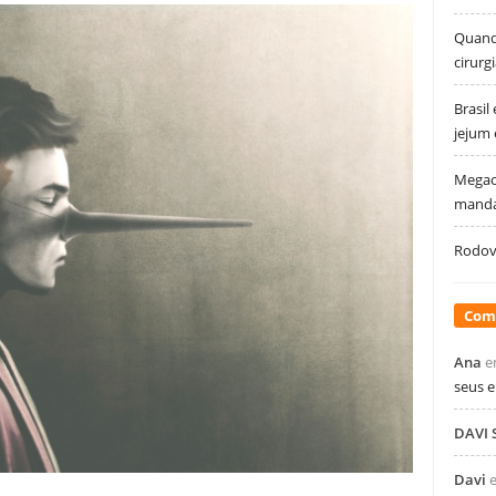
Quando
cirurg
Brasil
jejum
Megao
manda
Rodovi
Com
Ana
e
seus 
DAVI
Davi