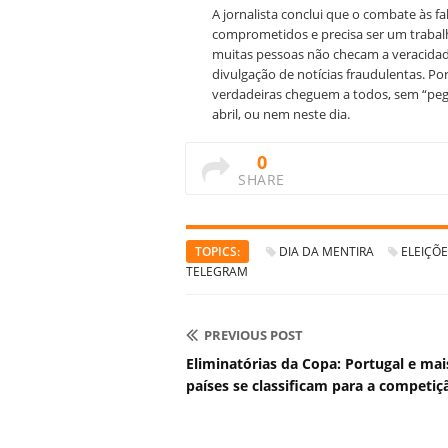
A jornalista conclui que o combate às fa
comprometidos e precisa ser um trabal
muitas pessoas não checam a veracidad
divulgação de notícias fraudulentas. Por
verdadeiras cheguem a todos, sem “peg
abril, ou nem neste dia.
0
SHARE
TOPICS:
DIA DA MENTIRA
ELEIÇÕ
TELEGRAM
PREVIOUS POST
Eliminatórias da Copa: Portugal e mai
países se classificam para a competiç