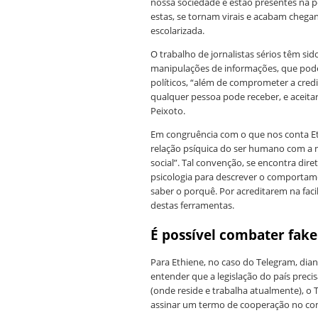
nossa sociedade e estão presentes na po
estas, se tornam virais e acabam cheg
escolarizada.
O trabalho de jornalistas sérios têm s
manipulações de informações, que pod
políticos, “além de comprometer a credib
qualquer pessoa pode receber, e aceitar
Peixoto.
Em congruência com o que nos conta Eth
relação psíquica do ser humano com a 
social”. Tal convenção, se encontra di
psicologia para descrever o comporta
saber o porquê. Por acreditarem na faci
destas ferramentas.
É possível combater fak
Para Ethiene, no caso do Telegram, dian
entender que a legislação do país preci
(onde reside e trabalha atualmente), o 
assinar um termo de cooperação no com