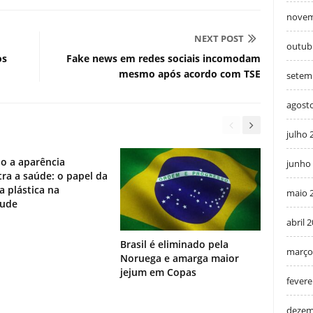
novem
NEXT POST
outub
os
Fake news em redes sociais incomodam
mesmo após acordo com TSE
setem
agost
julho 
o a aparência
junho
ra a saúde: o papel da
ia plástica na
maio 
tude
abril 
Brasil é eliminado pela
março
Noruega e amarga maior
jejum em Copas
fevere
dezem