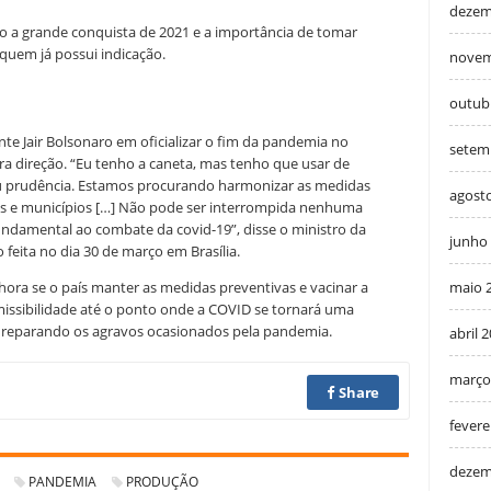
dezem
o a grande conquista de 2021 e a importância de tomar
 quem já possui indicação.
novem
outub
te Jair Bolsonaro em oficializar o fim da pandemia no
setem
ra direção. “Eu tenho a caneta, mas tenho que usar de
u prudência. Estamos procurando harmonizar as medidas
agost
s e municípios […] Não pode ser interrompida nenhuma
fundamental ao combate da covid-19”, disse o ministro da
junho
feita no dia 30 de março em Brasília.
hora se o país manter as medidas preventivas e vacinar a
maio 
smissibilidade até o ponto onde a COVID se tornará uma
 reparando os agravos ocasionados pela pandemia.
abril 
março
Share
fevere
dezem
PANDEMIA
PRODUÇÃO