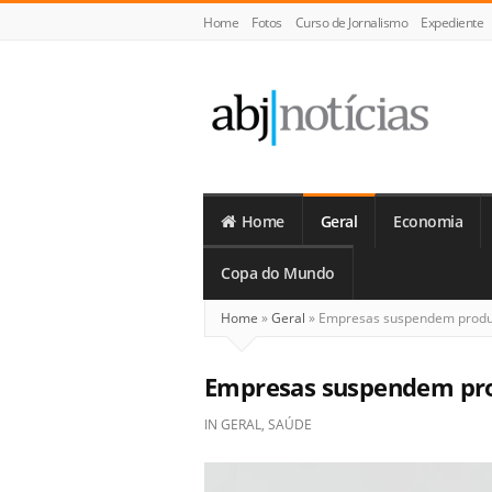
Home
Fotos
Curso de Jornalismo
Expediente
ABJ
Notícias
Home
Geral
Economia
Copa do Mundo
Home
»
Geral
»
Empresas suspendem produç
Empresas suspendem pro
IN
GERAL
,
SAÚDE