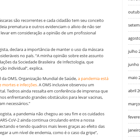
outub
scaras são recorrentes e cada cidadão tem seu conceito
setem
eia prematura e outros evidenciam o alívio de não ser
levar em consideração a opinião de um profissional
agost
gista, declara a importância de manter o uso da máscara
julho 
eráveis no país. “A minha opinião sobre este assunto
ções da Sociedade Brasileira de Infectologia, que
junho
ão individual”, explica.
maio 
l da OMS, Organização Mundial de Saúde,
a pandemia está
mortes e infecções.
A OMS inclusive observou um
abril 
ntal. Tedros ainda ressalta em conferência de imprensa que
mos enfrentando grandes obstáculos para levar vacinas,
am necessários.”
março
ogista, a pandemia não chegou ao seu fim e os cuidados
fevere
SARS-CoV-2 ainda continua circulando entre a nossa
ectando e tendo quadros mais leves graças ao efeito das
janeir
gar a um nível de endemia, como é o caso da gripe”,