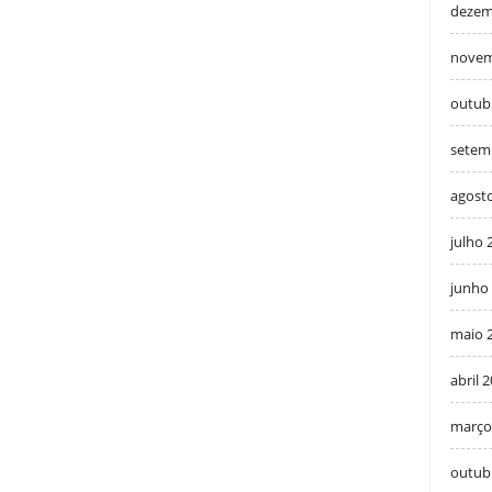
dezem
novem
outub
setem
agost
julho 
junho
maio 
abril 
março
outub