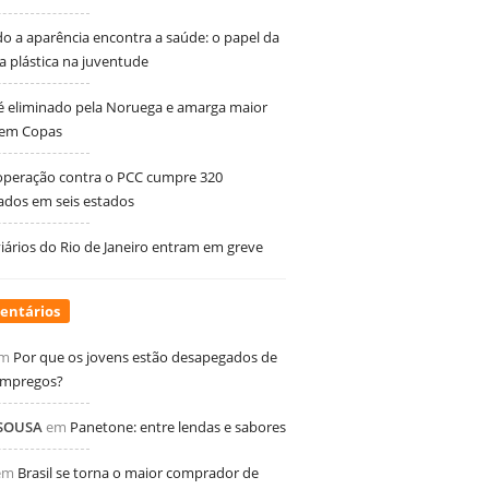
 a aparência encontra a saúde: o papel da
ia plástica na juventude
 é eliminado pela Noruega e amarga maior
 em Copas
peração contra o PCC cumpre 320
dos em seis estados
ários do Rio de Janeiro entram em greve
entários
m
Por que os jovens estão desapegados de
empregos?
 SOUSA
em
Panetone: entre lendas e sabores
em
Brasil se torna o maior comprador de