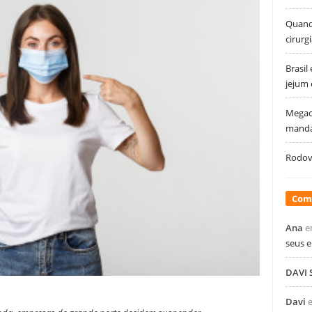
Quando
cirurg
Brasil
jejum
Megao
manda
Rodovi
Com
Ana
e
seus 
DAVI
Davi