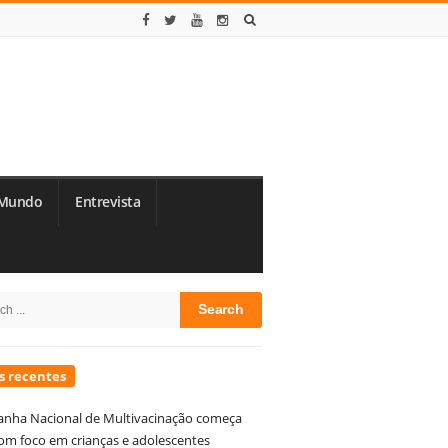
Mundo
Entrevista
te
h
debar
s recentes
nha Nacional de Multivacinação começa
om foco em crianças e adolescentes