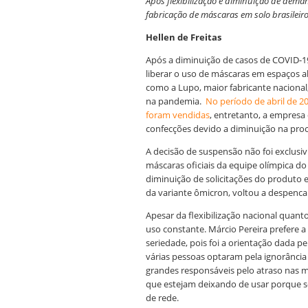
Após flexibilização e diminuição de dem
fabricação de máscaras em solo brasilei
Hellen de Freitas
Após a diminuição de casos de COVID-19
liberar o uso de máscaras em espaços a
como a Lupo, maior fabricante nacional
na pandemia.
No período de abril de 2
foram vendidas
, entretanto, a empresa 
confecções devido a diminuição na pro
A decisão de suspensão não foi exclusiv
máscaras oficiais da equipe olímpica do
diminuição de solicitações do produto
da variante ômicron, voltou a despenca
Apesar da flexibilização nacional quant
uso constante.
Márcio Pereira prefere a
seriedade, pois foi a orientação dada pe
várias pessoas optaram pela ignorância c
grandes responsáveis pelo atraso nas m
que estejam deixando de usar porque se
de rede.