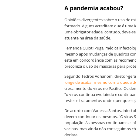
A pandemia acabou?
Opiniões divergentes sobre o uso de má
formado. Alguns acreditam que é uma id
uma obrigatoriedade, contudo, deve-se 
atuante na área da saúde.
Fernanda Guioti Puga, médica infectolo
mesmo após mudanças de quadros consid
está em concordância com as recomenda
preconiza o uso de máscaras para proteç
Segundo Tedros Adhanom, diretor-gera
longe de acabar mesmo com a queda de 
crescimento do vírus no Pacífico Ocide
“o vírus continua evoluindo e continua
testes e tratamentos onde quer que sej
De acordo com Vanessa Santos, infectol
devem continuar os mesmos.
“O vírus 
população. As pessoas continuam se inf
vacinas, mas ainda não conseguimos che
declara.