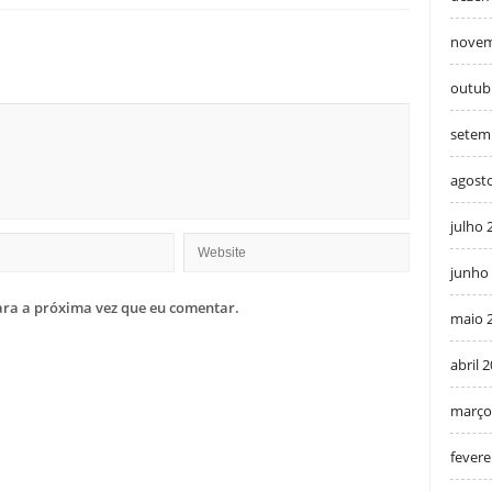
novem
outub
setem
agost
julho 
junho
ra a próxima vez que eu comentar.
maio 
abril 
março
fevere