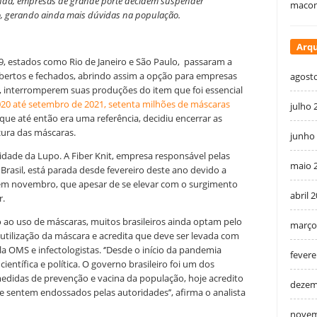
anda, empresas de grande porte decidem suspender
macon
ro, gerando ainda mais dúvidas na população.
Arqu
, estados como Rio de Janeiro e São Paulo, passaram a
bertos e fechados, abrindo assim a opção para empresas
agost
, interromperem suas produções do item que foi essencial
020 até setembro de 2021, setenta milhões de máscaras
julho 
que até então era uma referência, decidiu encerrar as
cura das máscaras.
junho
idade da Lupo. A Fiber Knit, empresa responsável pelas
maio 
 Brasil, está parada desde fevereiro deste ano devido a
 em novembro, que apesar de se elevar com o surgimento
abril 
r.
o ao uso de máscaras, muitos brasileiros ainda optam pelo
março
 utilização da máscara e acredita que deve ser levada com
la OMS e infectologistas. ‘’Desde o início da pandemia
fevere
ientífica e política. O governo brasileiro foi um dos
edidas de prevenção e vacina da população, hoje acredito
dezem
 sentem endossados pelas autoridades’’, afirma o analista
novem