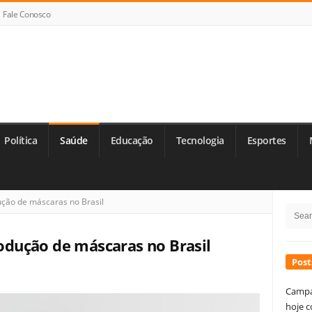
Fale Conosco
Política
Saúde
Educação
Tecnologia
Esportes
Si
ão de máscaras no Brasil
Searc
Si
for:
dução de máscaras no Brasil
Post
Campa
hoje c