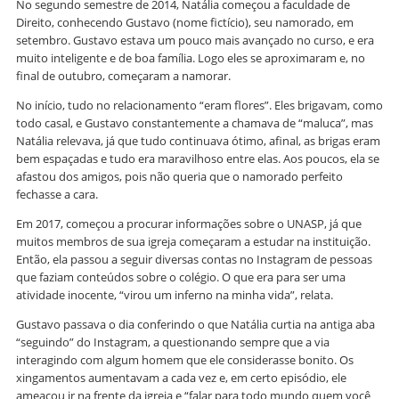
No segundo semestre de 2014, Natália começou a faculdade de
Direito, conhecendo Gustavo (nome fictício), seu namorado, em
setembro. Gustavo estava um pouco mais avançado no curso, e era
muito inteligente e de boa família. Logo eles se aproximaram e, no
final de outubro, começaram a namorar.
No início, tudo no relacionamento “eram flores”. Eles brigavam, como
todo casal, e Gustavo constantemente a chamava de “maluca”, mas
Natália relevava, já que tudo continuava ótimo, afinal, as brigas eram
bem espaçadas e tudo era maravilhoso entre elas. Aos poucos, ela se
afastou dos amigos, pois não queria que o namorado perfeito
fechasse a cara.
Em 2017, começou a procurar informações sobre o UNASP, já que
muitos membros de sua igreja começaram a estudar na instituição.
Então, ela passou a seguir diversas contas no Instagram de pessoas
que faziam conteúdos sobre o colégio. O que era para ser uma
atividade inocente, “virou um inferno na minha vida”, relata.
Gustavo passava o dia conferindo o que Natália curtia na antiga aba
“seguindo” do Instagram, a questionando sempre que a via
interagindo com algum homem que ele considerasse bonito. Os
xingamentos aumentavam a cada vez e, em certo episódio, ele
ameaçou ir na frente da igreja e “falar para todo mundo quem você