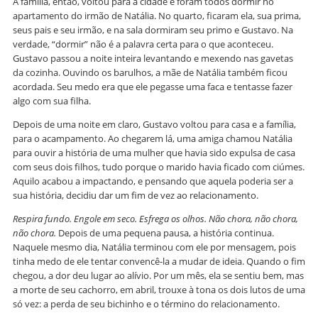
A família, então, voltou para a cidade e foram todos dormir no
apartamento do irmão de Natália. No quarto, ficaram ela, sua prima,
seus pais e seu irmão, e na sala dormiram seu primo e Gustavo. Na
verdade, “dormir” não é a palavra certa para o que aconteceu.
Gustavo passou a noite inteira levantando e mexendo nas gavetas
da cozinha. Ouvindo os barulhos, a mãe de Natália também ficou
acordada. Seu medo era que ele pegasse uma faca e tentasse fazer
algo com sua filha.
Depois de uma noite em claro, Gustavo voltou para casa e a família,
para o acampamento. Ao chegarem lá, uma amiga chamou Natália
para ouvir a história de uma mulher que havia sido expulsa de casa
com seus dois filhos, tudo porque o marido havia ficado com ciúmes.
Aquilo acabou a impactando, e pensando que aquela poderia ser a
sua história, decidiu dar um fim de vez ao relacionamento.
Respira fundo. Engole em seco. Esfrega os olhos. Não chora, não chora,
não chora.
Depois de uma pequena pausa, a história continua.
Naquele mesmo dia, Natália terminou com ele por mensagem, pois
tinha medo de ele tentar convencê-la a mudar de ideia. Quando o fim
chegou, a dor deu lugar ao alívio. Por um mês, ela se sentiu bem, mas
a morte de seu cachorro, em abril, trouxe à tona os dois lutos de uma
só vez: a perda de seu bichinho e o término do relacionamento.