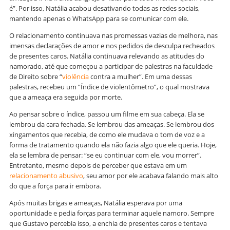
é”. Por isso, Natália acabou desativando todas as redes sociais,
mantendo apenas o WhatsApp para se comunicar com ele.
O relacionamento continuava nas promessas vazias de melhora, nas
imensas declarações de amor e nos pedidos de desculpa recheados
de presentes caros. Natália continuava relevando as atitudes do
namorado, até que começou a participar de palestras na faculdade
de Direito sobre “
violência
contra a mulher”. Em uma dessas
palestras, recebeu um “Índice de violentômetro”, o qual mostrava
que a ameaça era seguida por morte.
Ao pensar sobre o índice, passou um filme em sua cabeça. Ela se
lembrou da cara fechada. Se lembrou das ameaças. Se lembrou dos
xingamentos que recebia, de como ele mudava o tom de voz e a
forma de tratamento quando ela não fazia algo que ele queria. Hoje,
ela se lembra de pensar: “se eu continuar com ele, vou morrer”.
Entretanto, mesmo depois de perceber que estava em um
relacionamento abusivo
, seu amor por ele acabava falando mais alto
do que a força para ir embora.
Após muitas brigas e ameaças, Natália esperava por uma
oportunidade e pedia forças para terminar aquele namoro. Sempre
que Gustavo percebia isso, a enchia de presentes caros e tentava