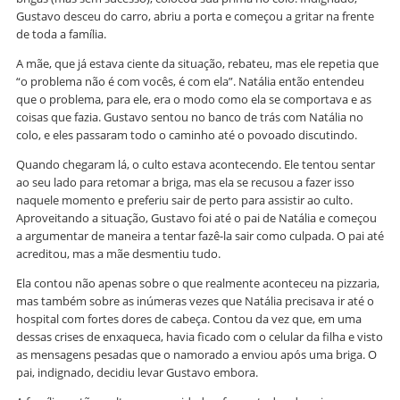
Gustavo desceu do carro, abriu a porta e começou a gritar na frente
de toda a família.
A mãe, que já estava ciente da situação, rebateu, mas ele repetia que
“o problema não é com vocês, é com ela”. Natália então entendeu
que o problema, para ele, era o modo como ela se comportava e as
coisas que fazia. Gustavo sentou no banco de trás com Natália no
colo, e eles passaram todo o caminho até o povoado discutindo.
Quando chegaram lá, o culto estava acontecendo. Ele tentou sentar
ao seu lado para retomar a briga, mas ela se recusou a fazer isso
naquele momento e preferiu sair de perto para assistir ao culto.
Aproveitando a situação, Gustavo foi até o pai de Natália e começou
a argumentar de maneira a tentar fazê-la sair como culpada. O pai até
acreditou, mas a mãe desmentiu tudo.
Ela contou não apenas sobre o que realmente aconteceu na pizzaria,
mas também sobre as inúmeras vezes que Natália precisava ir até o
hospital com fortes dores de cabeça. Contou da vez que, em uma
dessas crises de enxaqueca, havia ficado com o celular da filha e visto
as mensagens pesadas que o namorado a enviou após uma briga. O
pai, indignado, decidiu levar Gustavo embora.