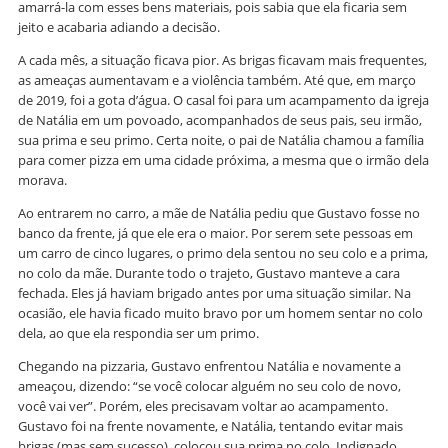
amarrá-la com esses bens materiais, pois sabia que ela ficaria sem
jeito e acabaria adiando a decisão.
A cada mês, a situação ficava pior. As brigas ficavam mais frequentes,
as ameaças aumentavam e a violência também. Até que, em março
de 2019, foi a gota d’água. O casal foi para um acampamento da igreja
de Natália em um povoado, acompanhados de seus pais, seu irmão,
sua prima e seu primo. Certa noite, o pai de Natália chamou a família
para comer pizza em uma cidade próxima, a mesma que o irmão dela
morava.
Ao entrarem no carro, a mãe de Natália pediu que Gustavo fosse no
banco da frente, já que ele era o maior. Por serem sete pessoas em
um carro de cinco lugares, o primo dela sentou no seu colo e a prima,
no colo da mãe. Durante todo o trajeto, Gustavo manteve a cara
fechada. Eles já haviam brigado antes por uma situação similar. Na
ocasião, ele havia ficado muito bravo por um homem sentar no colo
dela, ao que ela respondia ser um primo.
Chegando na pizzaria, Gustavo enfrentou Natália e novamente a
ameaçou, dizendo: “se você colocar alguém no seu colo de novo,
você vai ver”. Porém, eles precisavam voltar ao acampamento.
Gustavo foi na frente novamente, e Natália, tentando evitar mais
brigas (mas sem sucesso), colocou sua prima no colo. Indignado,